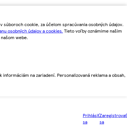
m v súboroch cookie, za účelom spracúvania osobných údajov.
anu osobných údajov a cookies.
Tieto voľby oznámime našim
a našom webe.
ť k informáciám na zariadení. Personalizovaná reklama a obsah,
Prihlásiť
Zaregistrovať
sa
sa