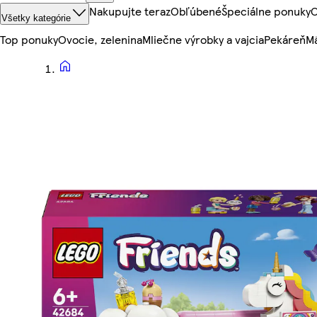
Nakupujte teraz
Obľúbené
Špeciálne ponuky
O
Všetky kategórie
Top ponuky
Ovocie, zelenina
Mliečne výrobky a vajcia
Pekáreň
Mä