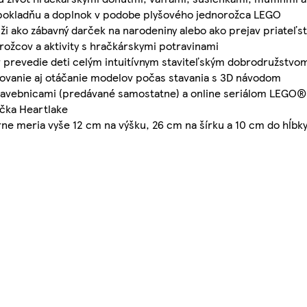
, pokladňu a doplnok v podobe plyšového jednorožca LEGO
 ako zábavný darček na narodeniny alebo ako prejav priateľst
rožcov a aktivity s hračkárskymi potravinami
prevedie deti celým intuitívnym staviteľským dobrodružstvo
ižovanie aj otáčanie modelov počas stavania s 3D návodom
tavebnicami (predávané samostatne) a online seriálom LEGO® 
ečka Heartlake
ne meria vyše 12 cm na výšku, 26 cm na šírku a 10 cm do hĺbk