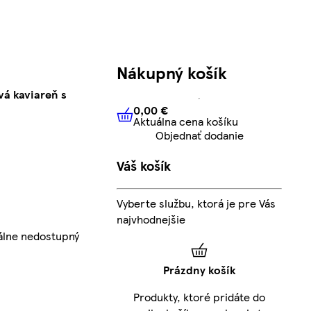
Nákupný košík
á kaviareň s
0,00 €
Aktuálna cena košíku
0,00 €
Aktuálna cena košíku
Objednať dodanie
Váš košík
Vyberte službu, ktorá je pre Vás
najvhodnejšie
álne nedostupný
Prázdny košík
Produkty, ktoré pridáte do