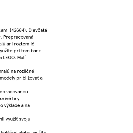
ami (42684). Dievčatá
v. Prepracovaná
jú ani roztomilé
yužite pri tom bar s
a LEGO. Malí
rajú na rozličné
modely približovať a
repracovanou
orivé hry
o výklade a na
a
li využiť svoju
koláčmi alebo využite