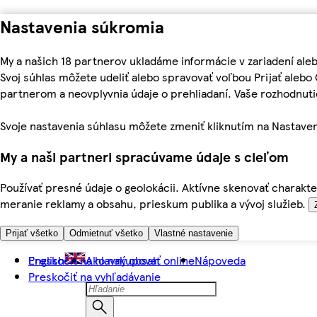
Nastavenia súkromia
My a našich 18 partnerov ukladáme informácie v zariadení ale
Svoj súhlas môžete udeliť alebo spravovať voľbou Prijať aleb
partnerom a neovplyvnia údaje o prehliadaní. Vaše rozhodnu
Svoje nastavenia súhlasu môžete zmeniť kliknutím na Nastaven
My a naši partneri spracúvame údaje s cieľom
Používať presné údaje o geolokácii. Aktívne skenovať charakter
meranie reklamy a obsahu, prieskum publika a vývoj služieb.
Prijať všetko
Odmietnuť všetko
Vlastné nastavenie
Preskočiť na hlavný obsah
English
Ako nakupovať online
Nápoveda
Preskočiť na vyhľadávanie