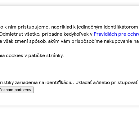
bo k nim pristupujeme, napríklad k jedinečným identifikátoro
o Odmietnuť všetko, prípadne kedykoľvek v
Pravidlách pre ochr
tie však zmení spôsob, akým vám prispôsobíme nakupovanie n
ia cookies v pätičke stránky.
istiky zariadenia na identifikáciu. Ukladať a/alebo pristupova
Zoznam partnerov