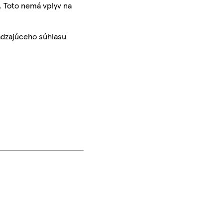
. Toto nemá vplyv na
ádzajúceho súhlasu