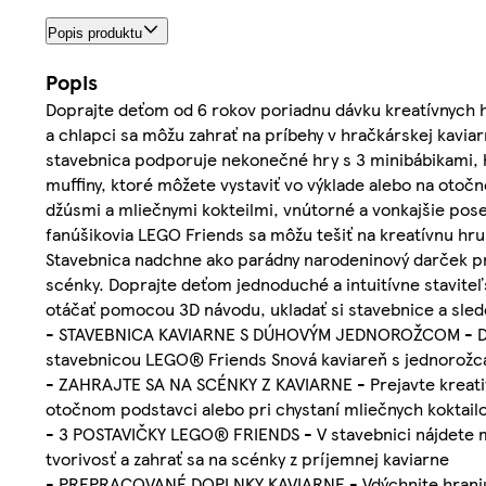
Popis produktu
Popis
Doprajte deťom od 6 rokov poriadnu dávku kreatívnych 
a chlapci sa môžu zahrať na príbehy v hračkárskej kav
stavebnica podporuje nekonečné hry s 3 minibábikami, 
muffiny, ktoré môžete vystaviť vo výklade alebo na otoč
džúsmi a mliečnymi kokteilmi, vnútorné a vonkajšie po
fanúšikovia LEGO Friends sa môžu tešiť na kreatívnu hru 
Stavebnica nadchne ako parádny narodeninový darček pre 
scénky. Doprajte deťom jednoduché a intuitívne staviteľ
otáčať pomocou 3D návodu, ukladať si stavebnice a sled
- STAVEBNICA KAVIARNE S DÚHOVÝM JEDNOROŽCOM - Deti 
stavebnicou LEGO® Friends Snová kaviareň s jednorožcam
- ZAHRAJTE SA NA SCÉNKY Z KAVIARNE - Prejavte kreativi
otočnom podstavci alebo pri chystaní mliečnych koktail
- 3 POSTAVIČKY LEGO® FRIENDS - V stavebnici nájdete mini
tvorivosť a zahrať sa na scénky z príjemnej kaviarne
- PREPRACOVANÉ DOPLNKY KAVIARNE - Vdýchnite hraniu ži