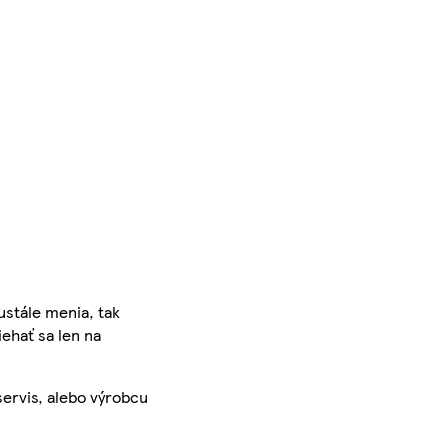
ustále menia, tak
iehať sa len na
servis, alebo výrobcu