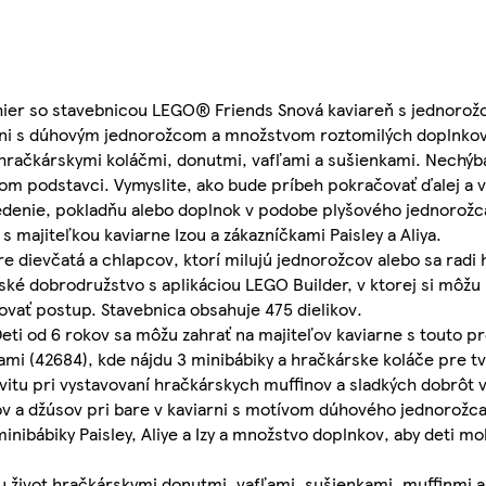
hier so stavebnicou LEGO® Friends Snová kaviareň s jednorožc
iarni s dúhovým jednorožcom a množstvom roztomilých doplnko
hračkárskymi koláčmi, donutmi, vafľami a sušienkami. Nechýba
nom podstavci. Vymyslite, ako bude príbeh pokračovať ďalej a v
sedenie, pokladňu alebo doplnok v podobe plyšového jednorožc
s majiteľkou kaviarne Izou a zákazníčkami Paisley a Aliya.
dievčatá a chlapcov, ktorí milujú jednorožcov alebo sa radi h
ské dobrodružstvo s aplikáciou LEGO Builder, v ktorej si môžu 
ovať postup. Stavebnica obsahuje 475 dielikov.
od 6 rokov sa môžu zahrať na majiteľov kaviarne s touto p
i (42684), kde nájdu 3 minibábiky a hračkárske koláče pre tv
tu pri vystavovaní hračkárskych muffinov a sladkých dobrôt v
ov a džúsov pri bare v kaviarni s motívom dúhového jednorožc
bábiky Paisley, Aliye a Izy a množstvo doplnkov, aby deti moh
vot hračkárskymi donutmi, vafľami, sušienkami, muffinmi a 