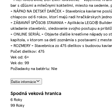
bar s džúsmi a mliečnymi kokteilmi, miesto na sedenie
- NÁPAD NA DETSKÝ DARČEK - Stavebnica kaviarne poslúži
chlapcov od 6 rokov, ktorí majú radi hračkárskych jedno
- ZÁBAVNÝ SPÔSOB STAVANIA - Aplikácia LEGO® Builder 
ukladanie stavebníc, sledovanie svojho postupu a pribl
- ONLINE SERIÁL - Objavte ďalšie kreatívne nápady so s
kapitola, v ktorom sa deti zoznámia s postavami z mest
- ROZMERY - Stavebnica zo 475 dielikov s budovou kaviar
Počet dielikov: 475
Vek od: 6+
Vek do: 99
Požiadavky na batériu: Nie
Ďalšie informácie
Spodná veková hranica
6 Roky
99 Roky