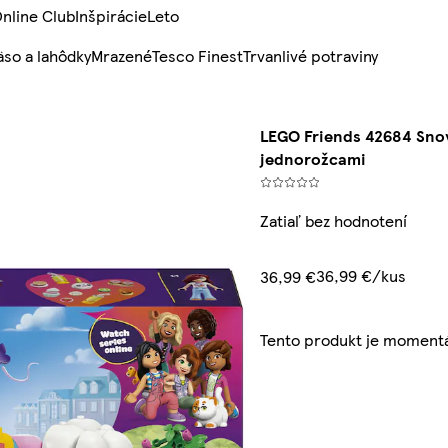
nline Club
Inšpirácie
Leto
so a lahôdky
Mrazené
Tesco Finest
Trvanlivé potraviny
LEGO Friends 42684 Snov
jednorožcami
Zatiaľ bez hodnotení
36,99 €/kus
36,99 €
Tento produkt je moment