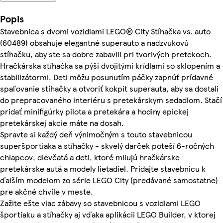
Popis
Stavebnica s dvomi vozidlami LEGO® City Stíhačka vs. auto
(60489) obsahuje elegantné superauto a nadzvukovú
stíhačku, aby ste sa dobre zabavili pri tvorivých pretekoch.
Hračkárska stíhačka sa pýši dvojitými krídlami so sklopením a
stabilizátormi. Deti môžu posunutím páčky zapnúť prídavné
spaľovanie stíhačky a otvoriť kokpit superauta, aby sa dostali
do prepracovaného interiéru s pretekárskym sedadlom. Stačí
pridať minifigúrky pilota a pretekára a hodiny epickej
pretekárskej akcie máte na dosah.
Spravte si každý deň výnimočným s touto stavebnicou
superšportiaka a stíhačky - skvelý darček poteší 6-ročných
chlapcov, dievčatá a deti, ktoré milujú hračkárske
pretekárske autá a modely lietadiel. Pridajte stavebnicu k
ďalším modelom zo série LEGO City (predávané samostatne)
pre akčné chvíle v meste.
Zažite ešte viac zábavy so stavebnicou s vozidlami LEGO
športiaku a stíhačky aj vďaka aplikácii LEGO Builder, v ktorej