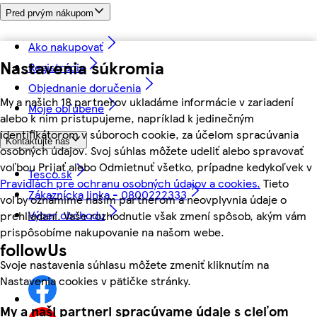
Pred prvým nákupom
Ako nakupovať
Nastavenia súkromia
Registrácia
Objednanie doručenia
My a našich 18 partnerov ukladáme informácie v zariadení
Moje obľúbené
alebo k nim pristupujeme, napríklad k jedinečným
identifikátorom v súboroch cookie, za účelom spracúvania
Kontaktujte nás
osobných údajov. Svoj súhlas môžete udeliť alebo spravovať
voľbou Prijať alebo Odmietnuť všetko, prípadne kedykoľvek v
Tesco.sk
Pravidlách pre ochranu osobných údajov a cookies.
Tieto
Zákaznícka linka - 0800222333
voľby oznámime našim partnerom a neovplyvnia údaje o
Výber obchodu
prehliadaní. Vaše rozhodnutie však zmení spôsob, akým vám
prispôsobíme nakupovanie na našom webe.
followUs
Svoje nastavenia súhlasu môžete zmeniť kliknutím na
Nastavenia cookies v pätičke stránky.
My a naši partneri spracúvame údaje s cieľom