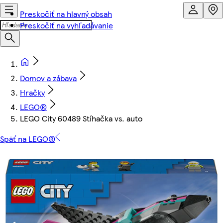
Preskočiť na hlavný obsah
Preskočiť na vyhľadávanie
Domov a zábava
Hračky
LEGO®
LEGO City 60489 Stíhačka vs. auto
Späť na LEGO®