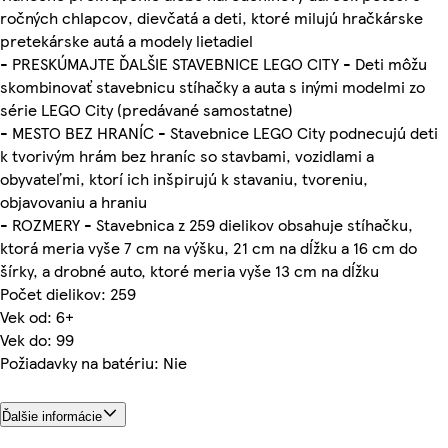
ročných chlapcov, dievčatá a deti, ktoré milujú hračkárske
pretekárske autá a modely lietadiel
- PRESKÚMAJTE ĎALŠIE STAVEBNICE LEGO CITY - Deti môžu
skombinovať stavebnicu stíhačky a auta s inými modelmi zo
série LEGO City (predávané samostatne)
- MESTO BEZ HRANÍC - Stavebnice LEGO City podnecujú deti
k tvorivým hrám bez hraníc so stavbami, vozidlami a
obyvateľmi, ktorí ich inšpirujú k stavaniu, tvoreniu,
objavovaniu a hraniu
- ROZMERY - Stavebnica z 259 dielikov obsahuje stíhačku,
ktorá meria vyše 7 cm na výšku, 21 cm na dĺžku a 16 cm do
šírky, a drobné auto, ktoré meria vyše 13 cm na dĺžku
Počet dielikov: 259
Vek od: 6+
Vek do: 99
Požiadavky na batériu: Nie
Ďalšie informácie