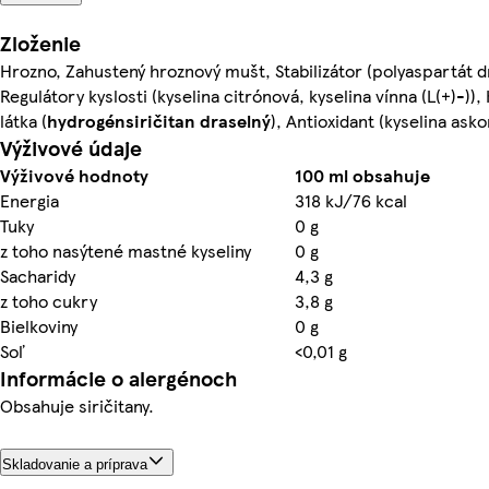
Zloženie
Hrozno, Zahustený hroznový mušt, Stabilizátor (polyaspartát d
Regulátory kyslosti (kyselina citrónová, kyselina vínna (L(+)-))
látka (
hydrogénsiričitan draselný
), Antioxidant (kyselina ask
Výživové údaje
Výživové hodnoty
100 ml obsahuje
Energia
318 kJ/76 kcal
Tuky
0 g
z toho nasýtené mastné kyseliny
0 g
Sacharidy
4,3 g
z toho cukry
3,8 g
Bielkoviny
0 g
Soľ
<0,01 g
Informácie o alergénoch
Obsahuje siričitany.
Skladovanie a príprava