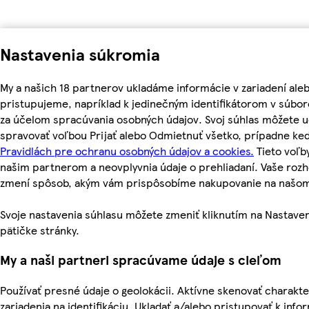
Nastavenia súkromia
My a našich 18 partnerov ukladáme informácie v zariadení ale
pristupujeme, napríklad k jedinečným identifikátorom v súbor
za účelom spracúvania osobných údajov. Svoj súhlas môžete ud
spravovať voľbou Prijať alebo Odmietnuť všetko, prípadne ke
Pravidlách pre ochranu osobných údajov a cookies.
Tieto voľ
našim partnerom a neovplyvnia údaje o prehliadaní. Vaše roz
zmení spôsob, akým vám prispôsobíme nakupovanie na našo
Svoje nastavenia súhlasu môžete zmeniť kliknutím na Nastaven
pätičke stránky.
My a naši partneri spracúvame údaje s cieľom
Používať presné údaje o geolokácii. Aktívne skenovať charakte
zariadenia na identifikáciu. Ukladať a/alebo pristupovať k inf