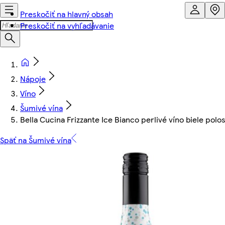
Preskočiť na hlavný obsah
Preskočiť na vyhľadávanie
Nápoje
Víno
Šumivé vína
Bella Cucina Frizzante Ice Bianco perlivé víno biele polo
Späť na Šumivé vína