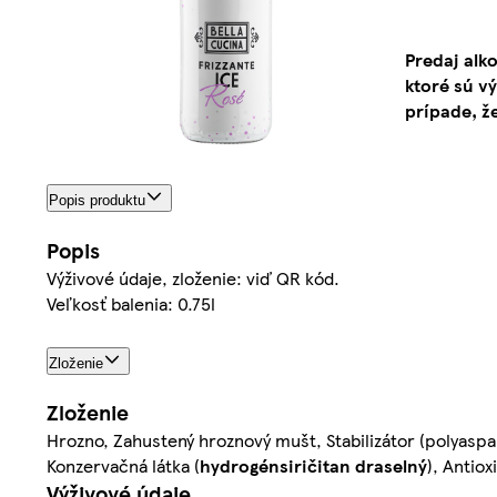
Predaj alk
ktoré sú v
prípade, ž
Popis produktu
Popis
Výživové údaje, zloženie: viď QR kód.
Veľkosť balenia: 0.75l
Zloženie
Zloženie
Hrozno, Zahustený hroznový mušt, Stabilizátor (polyaspartá
Konzervačná látka (
hydrogénsiričitan draselný
), Antiox
Výživové údaje