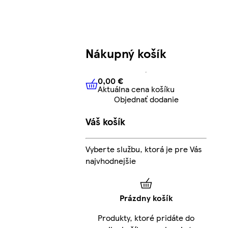
Nákupný košík
0,00 €
Aktuálna cena košíku
0,00 €
Aktuálna cena košíku
Objednať dodanie
Váš košík
Vyberte službu, ktorá je pre Vás
najvhodnejšie
Prázdny košík
Produkty, ktoré pridáte do