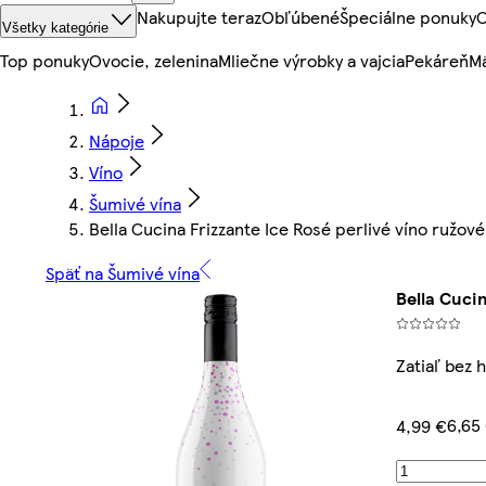
Nakupujte teraz
Obľúbené
Špeciálne ponuky
O
Všetky kategórie
Top ponuky
Ovocie, zelenina
Mliečne výrobky a vajcia
Pekáreň
Mä
Nápoje
Víno
Šumivé vína
Bella Cucina Frizzante Ice Rosé perlivé víno ružov
Späť na Šumivé vína
Bella Cuci
Zatiaľ bez 
6,65
4,99 €