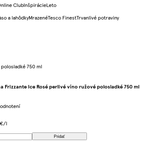
nline Club
Inšpirácie
Leto
so a lahôdky
Mrazené
Tesco Finest
Trvanlivé potraviny
é polosladké 750 ml
na Frizzante Ice Rosé perlivé víno ružové polosladké 750 ml
hodnotení
 €/l
Pridať