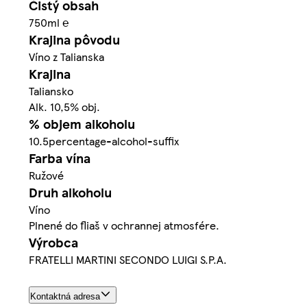
Čistý obsah
750ml ℮
Krajina pôvodu
Víno z Talianska
Krajina
Taliansko
Alk. 10,5% obj.
% objem alkoholu
10.5percentage-alcohol-suffix
Farba vína
Ružové
Druh alkoholu
Víno
Plnené do fliaš v ochrannej atmosfére.
Výrobca
FRATELLI MARTINI SECONDO LUIGI S.P.A.
Kontaktná adresa