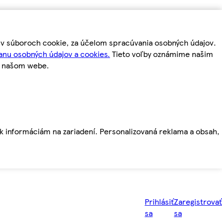
m v súboroch cookie, za účelom spracúvania osobných údajov.
anu osobných údajov a cookies.
Tieto voľby oznámime našim
a našom webe.
ť k informáciám na zariadení. Personalizovaná reklama a obsah,
Prihlásiť
Zaregistrovať
sa
sa