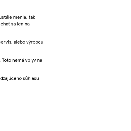
ustále menia, tak
iehať sa len na
servis, alebo výrobcu
. Toto nemá vplyv na
ádzajúceho súhlasu