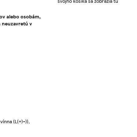
svojho košíka sa zobrazia tu
kov alebo osobám,
 neuzavretú v
ínna (L(+)-)),