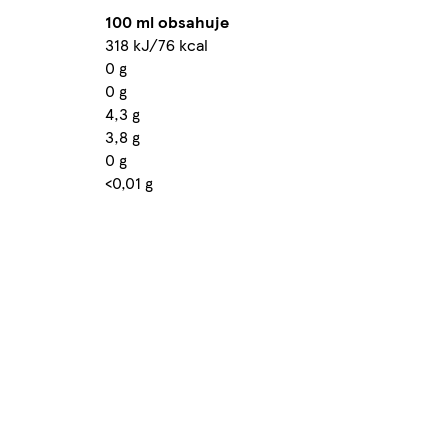
100 ml obsahuje
318 kJ/76 kcal
0 g
0 g
4,3 g
3,8 g
0 g
<0,01 g