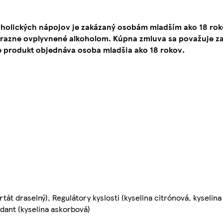
oholických nápojov je zakázaný osobám mladším ako 18 ro
ýrazne ovplyvnené alkoholom. Kúpna zmluva sa považuje za
e produkt objednáva osoba mladšia ako 18 rokov.
t draselný), Regulátory kyslosti (kyselina citrónová, kyselina v
idant (kyselina askorbová)