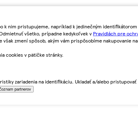
bo k nim pristupujeme, napríklad k jedinečným identifikátoro
o Odmietnuť všetko, prípadne kedykoľvek v
Pravidlách pre ochr
tie však zmení spôsob, akým vám prispôsobíme nakupovanie n
ia cookies v pätičke stránky.
istiky zariadenia na identifikáciu. Ukladať a/alebo pristupova
Zoznam partnerov