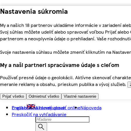
Nastavenia súkromia
My a našich 18 partnerov ukladáme informácie v zariadení ale
Svoj súhlas môžete udeliť alebo spravovať voľbou Prijať aleb
partnerom a neovplyvnia údaje o prehliadaní. Vaše rozhodnu
Svoje nastavenia súhlasu môžete zmeniť kliknutím na Nastaven
My a naši partneri spracúvame údaje s cieľom
Používať presné údaje o geolokácii. Aktívne skenovať charakter
meranie reklamy a obsahu, prieskum publika a vývoj služieb.
Prijať všetko
Odmietnuť všetko
Vlastné nastavenie
Preskočiť na hlavný obsah
English
Ako nakupovať online
Nápoveda
Preskočiť na vyhľadávanie