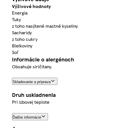
Výživové hodnoty
Energia
Tuky
z toho nasýtené mastné kyseliny
Sacharidy
z toho cukry
Bielkoviny
Soľ
Informácie o alergénoch
Obsahuje siričitany.
Skladovanie a príprava
Druh uskladnenia
Pri izbovej teplote
Ďalšie informácie