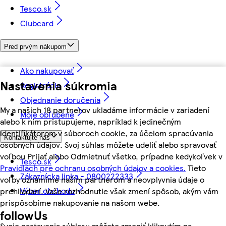
Tesco.sk
Clubcard
Pred prvým nákupom
Ako nakupovať
Nastavenia súkromia
Registrácia
Objednanie doručenia
My a našich 18 partnerov ukladáme informácie v zariadení
Moje obľúbené
alebo k nim pristupujeme, napríklad k jedinečným
identifikátorom v súboroch cookie, za účelom spracúvania
Kontaktujte nás
osobných údajov. Svoj súhlas môžete udeliť alebo spravovať
voľbou Prijať alebo Odmietnuť všetko, prípadne kedykoľvek v
Tesco.sk
Pravidlách pre ochranu osobných údajov a cookies.
Tieto
Zákaznícka linka - 0800222333
voľby oznámime našim partnerom a neovplyvnia údaje o
Výber obchodu
prehliadaní. Vaše rozhodnutie však zmení spôsob, akým vám
prispôsobíme nakupovanie na našom webe.
followUs
Svoje nastavenia súhlasu môžete zmeniť kliknutím na