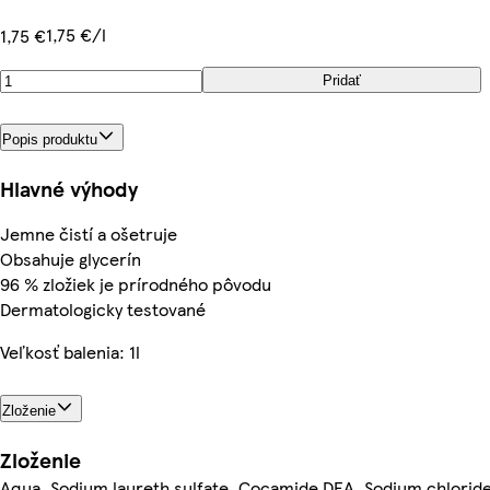
1,75 €/l
1,75 €
Pridať
Popis produktu
Hlavné výhody
Jemne čistí a ošetruje
Obsahuje glycerín
96 % zložiek je prírodného pôvodu
Dermatologicky testované
Veľkosť balenia: 1l
Zloženie
Zloženie
Aqua, Sodium laureth sulfate, Cocamide DEA, Sodium chloride