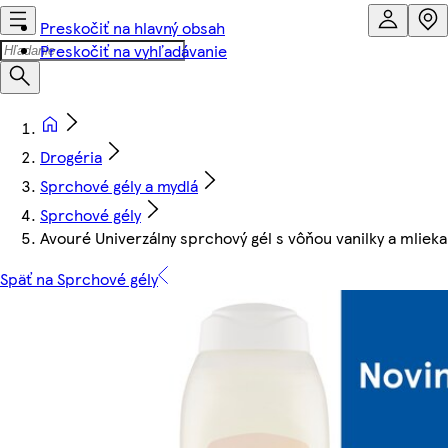
Preskočiť na hlavný obsah
Preskočiť na vyhľadávanie
Drogéria
Sprchové gély a mydlá
Sprchové gély
Avouré Univerzálny sprchový gél s vôňou vanilky a mliek
Späť na Sprchové gély