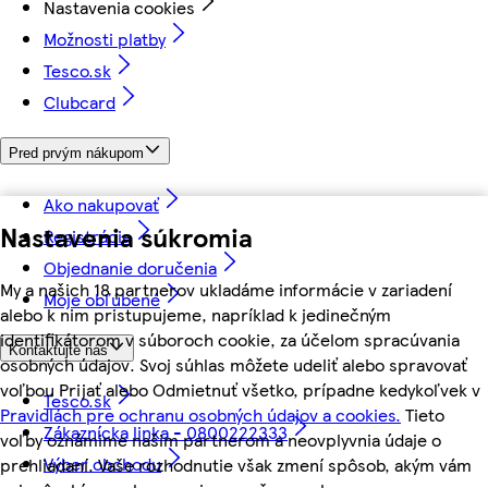
Nastavenia cookies
Možnosti platby
Tesco.sk
Clubcard
Pred prvým nákupom
Ako nakupovať
Nastavenia súkromia
Registrácia
Objednanie doručenia
My a našich 18 partnerov ukladáme informácie v zariadení
Moje obľúbené
alebo k nim pristupujeme, napríklad k jedinečným
identifikátorom v súboroch cookie, za účelom spracúvania
Kontaktujte nás
osobných údajov. Svoj súhlas môžete udeliť alebo spravovať
voľbou Prijať alebo Odmietnuť všetko, prípadne kedykoľvek v
Tesco.sk
Pravidlách pre ochranu osobných údajov a cookies.
Tieto
Zákaznícka linka - 0800222333
voľby oznámime našim partnerom a neovplyvnia údaje o
Výber obchodu
prehliadaní. Vaše rozhodnutie však zmení spôsob, akým vám