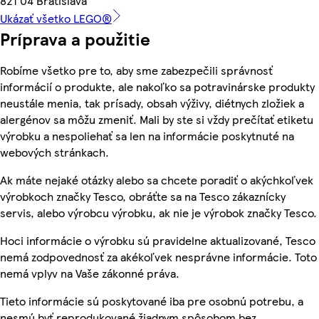
821 04 Bratislava
Ukázať všetko LEGO®
Príprava a použitie
Robíme všetko pre to, aby sme zabezpečili správnosť
informácií o produkte, ale nakoľko sa potravinárske produkty
neustále menia, tak prísady, obsah výživy, diétnych zložiek a
alergénov sa môžu zmeniť. Mali by ste si vždy prečítať etiketu
výrobku a nespoliehať sa len na informácie poskytnuté na
webových stránkach.
Ak máte nejaké otázky alebo sa chcete poradiť o akýchkoľvek
výrobkoch značky Tesco, obráťte sa na Tesco zákaznícky
servis, alebo výrobcu výrobku, ak nie je výrobok značky Tesco.
Hoci informácie o výrobku sú pravidelne aktualizované, Tesco
nemá zodpovednosť za akékoľvek nesprávne informácie. Toto
nemá vplyv na Vaše zákonné práva.
Tieto informácie sú poskytované iba pre osobnú potrebu, a
nesmú byť reprodukované žiadnym spôsobom bez