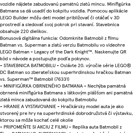
vozidle nájdete zabudovanú pamätnú zlatú mincu. Minifigúrka
Batmana sa dá usadiť do kokpitu vozidla. Pomocou aplikácie
LEGO Builder môžu deti model približovať či otáčať v 3D
prostredí a sledovať svoj pokrok pri stavaní. Stavebnica
obsahuje 220 dielikov.
Bonusová digitálna funkcia: Odomknite Batmobil z filmu
Batman vs. Superman a zlatú verziu Batmobilu vo videohre
LEGO Batman - Legacy of the Dark Knight™. Naskenujte QR
kód v návode a postupujte podľa pokynov.
- STAVEBNICA BATMOBILU - Oslávte 20. výročie série LEGO®
DC Batman so zberateľskou superhrdinskou hračkou Batman
vs. Superman™ Batmobil (76331)
- MINIFIGÚRKA OBRNENÉHO BATMANA - Nechýba pamätná
obrnená minifigúrka Batmana s látkovým plášťom ani pamätná
zlatá minca zabudovaná do kokpitu Batmobilu
- HRANIE A VYSTAVOVANIE - Hračkársky model auta je ako
stvorený pre hry na superhrdinské dobrodružstvá či výstavku,
ktorou sa môže kochať celé okolie
- PRIPOMEŇTE SI AKCIU Z FILMU - Replika auta Batmobil z