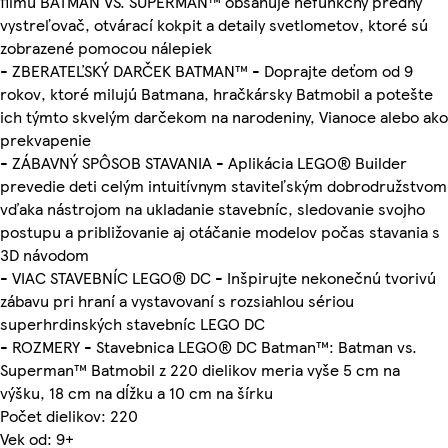
filmu BATMAN VS. SUPERMAN™ obsahuje nefunkčný predný
vystreľovač, otvárací kokpit a detaily svetlometov, ktoré sú
zobrazené pomocou nálepiek
- ZBERATEĽSKÝ DARČEK BATMAN™ - Doprajte deťom od 9
rokov, ktoré milujú Batmana, hračkársky Batmobil a potešte
ich týmto skvelým darčekom na narodeniny, Vianoce alebo ako
prekvapenie
- ZÁBAVNÝ SPÔSOB STAVANIA - Aplikácia LEGO® Builder
prevedie deti celým intuitívnym staviteľským dobrodružstvom
vďaka nástrojom na ukladanie stavebníc, sledovanie svojho
postupu a približovanie aj otáčanie modelov počas stavania s
3D návodom
- VIAC STAVEBNÍC LEGO® DC - Inšpirujte nekonečnú tvorivú
zábavu pri hraní a vystavovaní s rozsiahlou sériou
superhrdinských stavebníc LEGO DC
- ROZMERY - Stavebnica LEGO® DC Batman™: Batman vs.
Superman™ Batmobil z 220 dielikov meria vyše 5 cm na
výšku, 18 cm na dĺžku a 10 cm na šírku
Počet dielikov: 220
Vek od: 9+