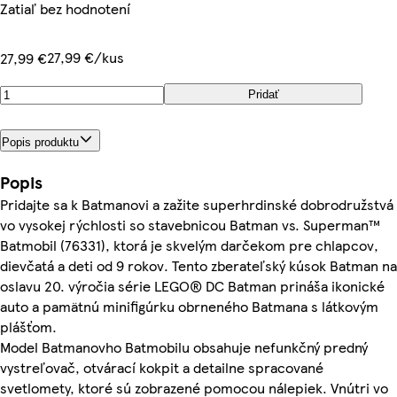
Zatiaľ bez hodnotení
27,99 €/kus
27,99 €
Pridať
Popis produktu
Popis
Pridajte sa k Batmanovi a zažite superhrdinské dobrodružstvá
vo vysokej rýchlosti so stavebnicou Batman vs. Superman™
Batmobil (76331), ktorá je skvelým darčekom pre chlapcov,
dievčatá a deti od 9 rokov. Tento zberateľský kúsok Batman na
oslavu 20. výročia série LEGO® DC Batman prináša ikonické
auto a pamätnú minifigúrku obrneného Batmana s látkovým
plášťom.
Model Batmanovho Batmobilu obsahuje nefunkčný predný
vystreľovač, otvárací kokpit a detailne spracované
svetlomety, ktoré sú zobrazené pomocou nálepiek. Vnútri vo