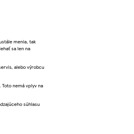
ustále menia, tak
iehať sa len na
servis, alebo výrobcu
. Toto nemá vplyv na
ádzajúceho súhlasu