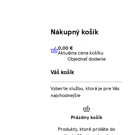
Nákupný košík
0,00 €
Aktuálna cena košíku
0,00 €
Aktuálna cena košíku
Objednať dodanie
Váš košík
Vyberte službu, ktorá je pre Vás
najvhodnejšie
Prázdny košík
Produkty, ktoré pridáte do