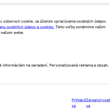
m v súboroch cookie, za účelom spracúvania osobných údajov.
anu osobných údajov a cookies.
Tieto voľby oznámime našim
a našom webe.
ť k informáciám na zariadení. Personalizovaná reklama a obsah,
Prihlásiť
Zaregistrovať
sa
sa