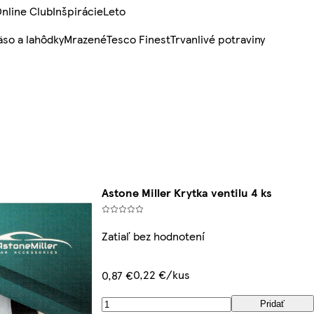
nline Club
Inšpirácie
Leto
so a lahôdky
Mrazené
Tesco Finest
Trvanlivé potraviny
Astone Miller Krytka ventilu 4 ks
Zatiaľ bez hodnotení
0,22 €/kus
0,87 €
Pridať