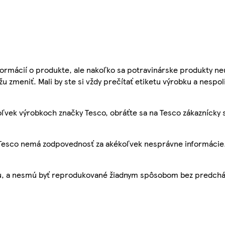
ormácií o produkte, ale nakoľko sa potravinárske produkty ne
žu zmeniť. Mali by ste si vždy prečítať etiketu výrobku a nespol
ľvek výrobkoch značky Tesco, obráťte sa na Tesco zákaznícky 
, Tesco nemá zodpovednosť za akékoľvek nesprávne informácie
bu, a nesmú byť reprodukované žiadnym spôsobom bez predch