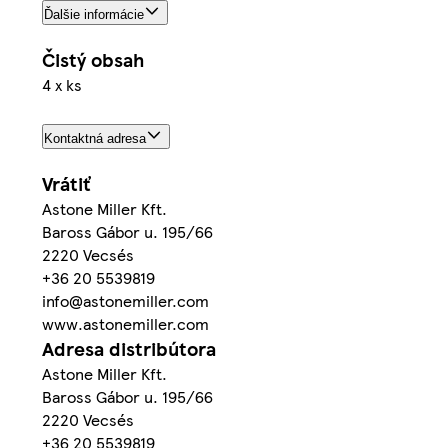
Ďalšie informácie
Čistý obsah
4 x ks
Kontaktná adresa
Vrátiť
Astone Miller Kft.
Baross Gábor u. 195/66
2220 Vecsés
+36 20 5539819
info@astonemiller.com
www.astonemiller.com
Adresa distribútora
Astone Miller Kft.
Baross Gábor u. 195/66
2220 Vecsés
+36 20 5539819