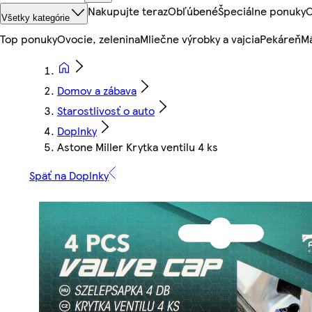
Nakupujte teraz
Obľúbené
Špeciálne ponuky
O
Všetky kategórie
Top ponuky
Ovocie, zelenina
Mliečne výrobky a vajcia
Pekáreň
Mä
Domov a zábava
Starostlivosť o auto
Doplnky
Astone Miller Krytka ventilu 4 ks
Späť na Doplnky