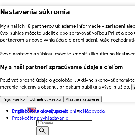
Nastavenia súkromia
My a našich 18 partnerov ukladáme informácie v zariadení ale
Svoj súhlas môžete udeliť alebo spravovať voľbou Prijať aleb
partnerom a neovplyvnia údaje o prehliadaní. Vaše rozhodnu
Svoje nastavenia súhlasu môžete zmeniť kliknutím na Nastaven
My a naši partneri spracúvame údaje s cieľom
Používať presné údaje o geolokácii. Aktívne skenovať charakter
meranie reklamy a obsahu, prieskum publika a vývoj služieb.
Prijať všetko
Odmietnuť všetko
Vlastné nastavenie
Preskočiť na hlavný obsah
English
Ako nakupovať online
Nápoveda
Preskočiť na vyhľadávanie