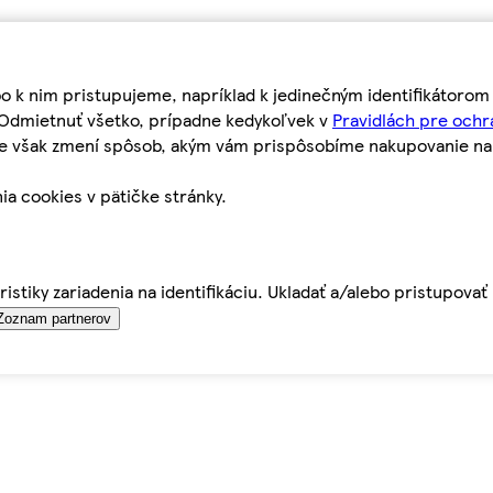
bo k nim pristupujeme, napríklad k jedinečným identifikátoro
o Odmietnuť všetko, prípadne kedykoľvek v
Pravidlách pre ochr
tie však zmení spôsob, akým vám prispôsobíme nakupovanie n
ia cookies v pätičke stránky.
istiky zariadenia na identifikáciu. Ukladať a/alebo pristupova
Zoznam partnerov