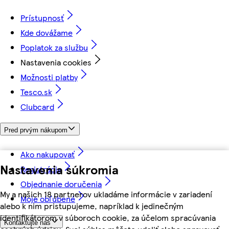
Prístupnosť
Kde dovážame
Poplatok za službu
Nastavenia cookies
Možnosti platby
Tesco.sk
Clubcard
Pred prvým nákupom
Ako nakupovať
Nastavenia súkromia
Registrácia
Objednanie doručenia
My a našich 18 partnerov ukladáme informácie v zariadení
Moje obľúbené
alebo k nim pristupujeme, napríklad k jedinečným
identifikátorom v súboroch cookie, za účelom spracúvania
Kontaktujte nás