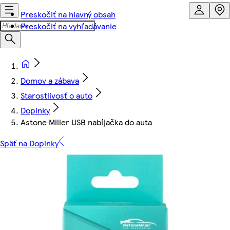
Preskočiť na hlavný obsah
Preskočiť na vyhľadávanie
Domov a zábava
Starostlivosť o auto
Doplnky
Astone Miller USB nabíjačka do auta
Späť na Doplnky