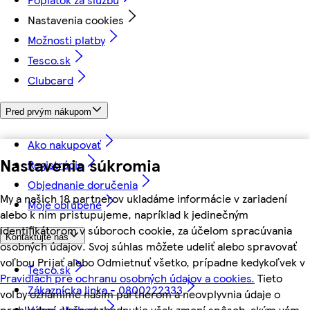
Nastavenia cookies
Možnosti platby
Tesco.sk
Clubcard
Pred prvým nákupom
Ako nakupovať
Nastavenia súkromia
Registrácia
Objednanie doručenia
My a našich 18 partnerov ukladáme informácie v zariadení
Moje obľúbené
alebo k nim pristupujeme, napríklad k jedinečným
identifikátorom v súboroch cookie, za účelom spracúvania
Kontaktujte nás
osobných údajov. Svoj súhlas môžete udeliť alebo spravovať
voľbou Prijať alebo Odmietnuť všetko, prípadne kedykoľvek v
Tesco.sk
Pravidlách pre ochranu osobných údajov a cookies.
Tieto
Zákaznícka linka - 0800222333
voľby oznámime našim partnerom a neovplyvnia údaje o
prehliadaní. Vaše rozhodnutie však zmení spôsob, akým vám
Výber obchodu