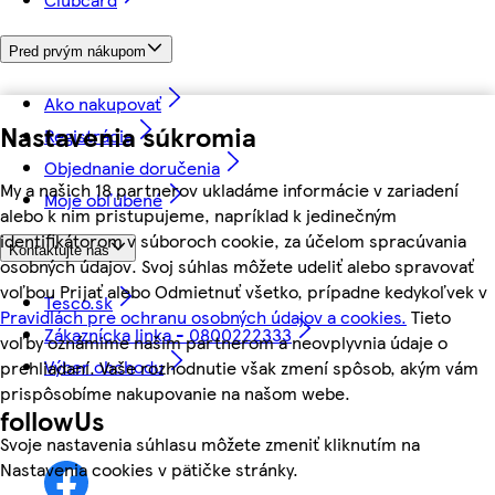
Pred prvým nákupom
Ako nakupovať
Nastavenia súkromia
Registrácia
Objednanie doručenia
My a našich 18 partnerov ukladáme informácie v zariadení
Moje obľúbené
alebo k nim pristupujeme, napríklad k jedinečným
identifikátorom v súboroch cookie, za účelom spracúvania
Kontaktujte nás
osobných údajov. Svoj súhlas môžete udeliť alebo spravovať
voľbou Prijať alebo Odmietnuť všetko, prípadne kedykoľvek v
Tesco.sk
Pravidlách pre ochranu osobných údajov a cookies.
Tieto
Zákaznícka linka - 0800222333
voľby oznámime našim partnerom a neovplyvnia údaje o
Výber obchodu
prehliadaní. Vaše rozhodnutie však zmení spôsob, akým vám
prispôsobíme nakupovanie na našom webe.
followUs
Svoje nastavenia súhlasu môžete zmeniť kliknutím na
Nastavenia cookies v pätičke stránky.