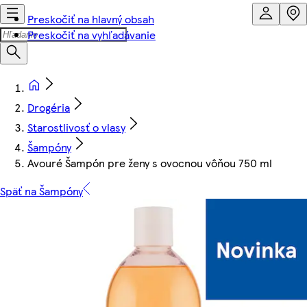
Preskočiť na hlavný obsah
Preskočiť na vyhľadávanie
Drogéria
Starostlivosť o vlasy
Šampóny
Avouré Šampón pre ženy s ovocnou vôňou 750 ml
Späť na Šampóny