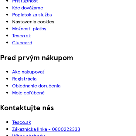
Prístupnosť
Kde dovážame
Poplatok za službu
Nastavenia cookies
Možnosti platby
Tesco.sk
Clubcard
Pred prvým nákupom
Ako nakupovať
Registrácia
Objednanie doručenia
Moje obľúbené
Kontaktujte nás
Tesco.sk
Zákaznícka linka - 0800222333
Výber obchodu