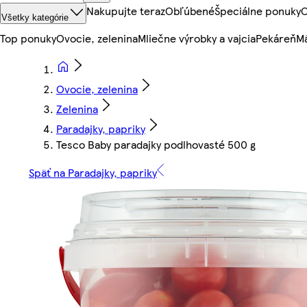
Nakupujte teraz
Obľúbené
Špeciálne ponuky
O
Všetky kategórie
Top ponuky
Ovocie, zelenina
Mliečne výrobky a vajcia
Pekáreň
Mä
Ovocie, zelenina
Zelenina
Paradajky, papriky
Tesco Baby paradajky podlhovasté 500 g
Späť na Paradajky, papriky