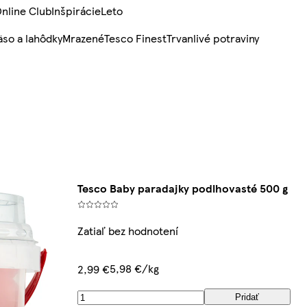
nline Club
Inšpirácie
Leto
so a lahôdky
Mrazené
Tesco Finest
Trvanlivé potraviny
Tesco Baby paradajky podlhovasté 500 g
Zatiaľ bez hodnotení
5,98 €/kg
2,99 €
Pridať