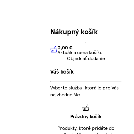
Nákupný košík
0,00 €
Aktuálna cena košíku
0,00 €
Aktuálna cena košíku
Objednať dodanie
Váš košík
Vyberte službu, ktorá je pre Vás
najvhodnejšie
Prázdny košík
Produkty, ktoré pridáte do