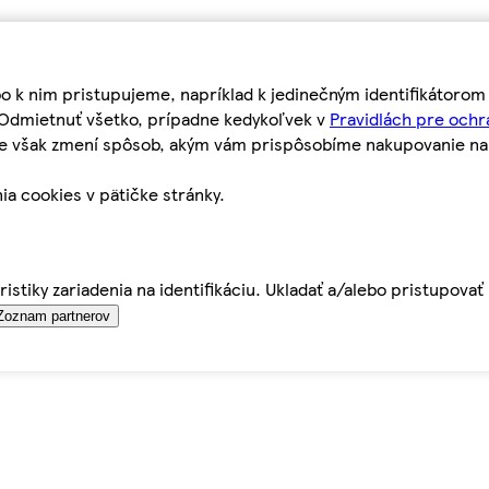
bo k nim pristupujeme, napríklad k jedinečným identifikátoro
o Odmietnuť všetko, prípadne kedykoľvek v
Pravidlách pre ochr
tie však zmení spôsob, akým vám prispôsobíme nakupovanie n
ia cookies v pätičke stránky.
istiky zariadenia na identifikáciu. Ukladať a/alebo pristupova
Zoznam partnerov