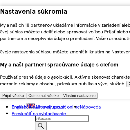
Nastavenia súkromia
My a našich 18 partnerov ukladáme informácie v zariadení ale
Svoj súhlas môžete udeliť alebo spravovať voľbou Prijať aleb
partnerom a neovplyvnia údaje o prehliadaní. Vaše rozhodnu
Svoje nastavenia súhlasu môžete zmeniť kliknutím na Nastaven
My a naši partneri spracúvame údaje s cieľom
Používať presné údaje o geolokácii. Aktívne skenovať charakter
meranie reklamy a obsahu, prieskum publika a vývoj služieb.
Prijať všetko
Odmietnuť všetko
Vlastné nastavenie
Preskočiť na hlavný obsah
English
Ako nakupovať online
Nápoveda
Preskočiť na vyhľadávanie