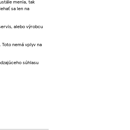
ustále menia, tak
iehať sa len na
servis, alebo výrobcu
. Toto nemá vplyv na
ádzajúceho súhlasu