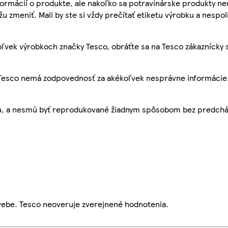
ormácií o produkte, ale nakoľko sa potravinárske produkty ne
žu zmeniť. Mali by ste si vždy prečítať etiketu výrobku a nespol
ľvek výrobkoch značky Tesco, obráťte sa na Tesco zákaznícky 
, Tesco nemá zodpovednosť za akékoľvek nesprávne informácie
bu, a nesmú byť reprodukované žiadnym spôsobom bez predch
webe. Tesco neoveruje zverejnené hodnotenia.