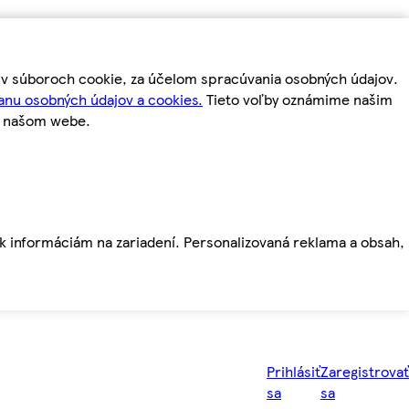
m v súboroch cookie, za účelom spracúvania osobných údajov.
anu osobných údajov a cookies.
Tieto voľby oznámime našim
a našom webe.
ť k informáciám na zariadení. Personalizovaná reklama a obsah,
Prihlásiť
Zaregistrovať
sa
sa