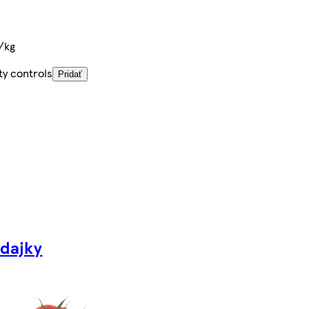
/kg
ty controls
Pridať
dajky