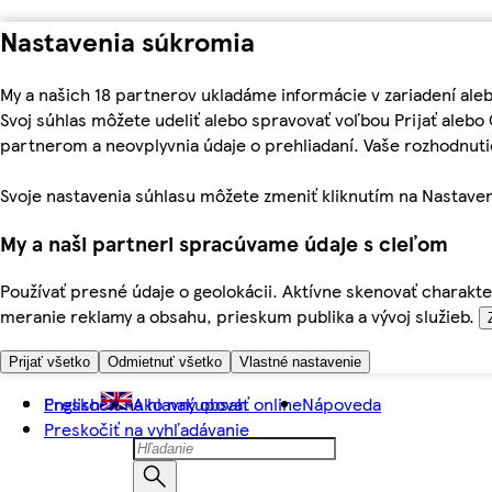
Nastavenia súkromia
My a našich 18 partnerov ukladáme informácie v zariadení ale
Svoj súhlas môžete udeliť alebo spravovať voľbou Prijať aleb
partnerom a neovplyvnia údaje o prehliadaní. Vaše rozhodnu
Svoje nastavenia súhlasu môžete zmeniť kliknutím na Nastaven
My a naši partneri spracúvame údaje s cieľom
Používať presné údaje o geolokácii. Aktívne skenovať charakter
meranie reklamy a obsahu, prieskum publika a vývoj služieb.
Prijať všetko
Odmietnuť všetko
Vlastné nastavenie
Preskočiť na hlavný obsah
English
Ako nakupovať online
Nápoveda
Preskočiť na vyhľadávanie