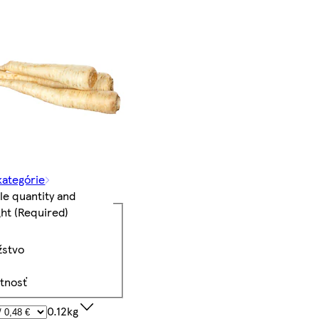
kategórie
le quantity and
ght
(Required)
žstvo
tnosť
0.12kg