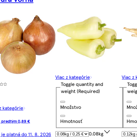
Viac z kategórie
Viac z 
Toggle quantity and
Togg
weight
(Required)
wei
Množstvo
Mno
z kategórie
Hmotnosť
Hmo
 predtým 0,89 €
0.08kg
je platná do 11. 8. 2026