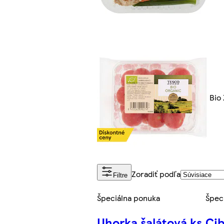
Bio 
Zoradiť podľa
Filtre
Špeciálna ponuka
Špec
Uhorka šalátová ks
Cib