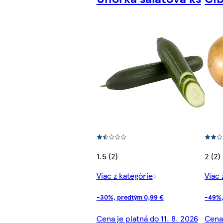
1.5 (2)
2 (2)
Viac z kategórie
Viac 
-30%, predtým 0,99 €
-49%,
Cena je platná do 11. 8. 2026
Cena 