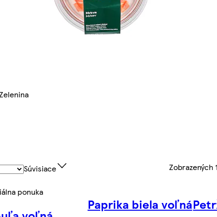
Zelenina
Zobrazených
Súvisiace
iálna ponuka
Paprika biela voľná
Petr
uľa voľná