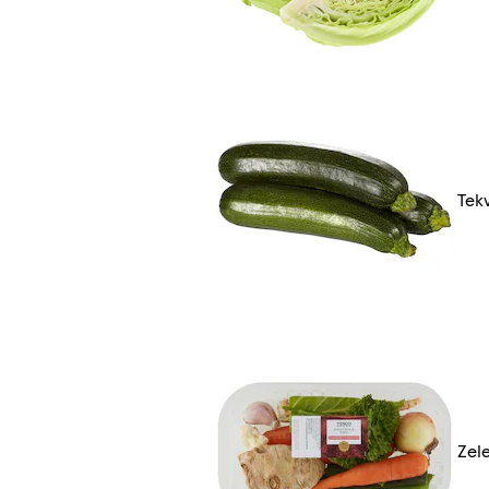
Tek
Zel