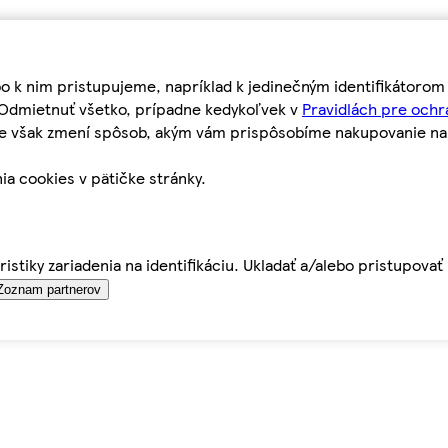
bo k nim pristupujeme, napríklad k jedinečným identifikátoro
o Odmietnuť všetko, prípadne kedykoľvek v
Pravidlách pre ochr
tie však zmení spôsob, akým vám prispôsobíme nakupovanie n
ia cookies v pätičke stránky.
istiky zariadenia na identifikáciu. Ukladať a/alebo pristupova
Zoznam partnerov