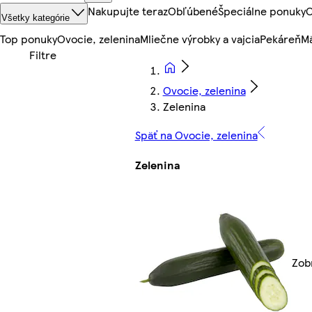
Nakupujte teraz
Obľúbené
Špeciálne ponuky
O
Všetky kategórie
Top ponuky
Ovocie, zelenina
Mliečne výrobky a vajcia
Pekáreň
Mä
Ovocie, zelenina
Zelenina
Späť na Ovocie, zelenina
Zelenina
Zobr