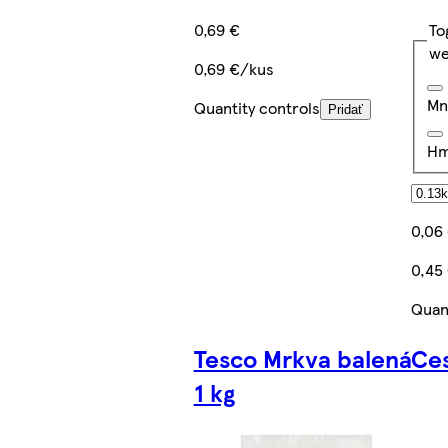
0,69 €
To
we
0,69 €/kus
Mn
Quantity controls
Pridať
Hm
0,06
0,45
Quan
Tesco Mrkva balená
Ce
1 kg