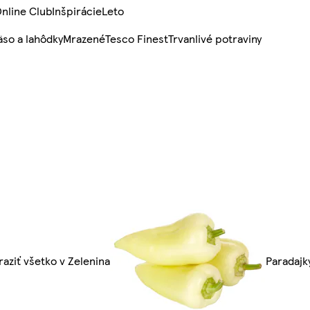
nline Club
Inšpirácie
Leto
so a lahôdky
Mrazené
Tesco Finest
Trvanlivé potraviny
aziť všetko v Zelenina
Paradajk