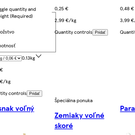
0,25 €
0,48 €
ggle quantity and
ight
(Required)
2,99 €/kg
3,99 €
ožstvo
Quantity controls
Quanti
Pridať
otnosť
0.13kg
 €
 €/kg
tity controls
Pridať
Špeciálna ponuka
snak voľný
Para
Zemiaky voľné
skoré