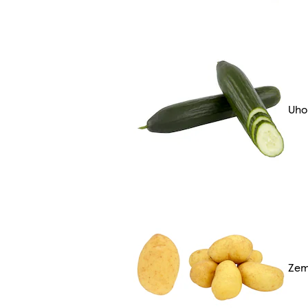
Uho
Zem