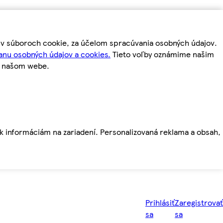
m v súboroch cookie, za účelom spracúvania osobných údajov.
anu osobných údajov a cookies.
Tieto voľby oznámime našim
a našom webe.
ť k informáciám na zariadení. Personalizovaná reklama a obsah,
Prihlásiť
Zaregistrovať
sa
sa