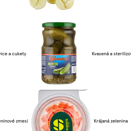
vice a cukety
Kvasená a steriliz
eninové zmesi
Krájaná zelenina