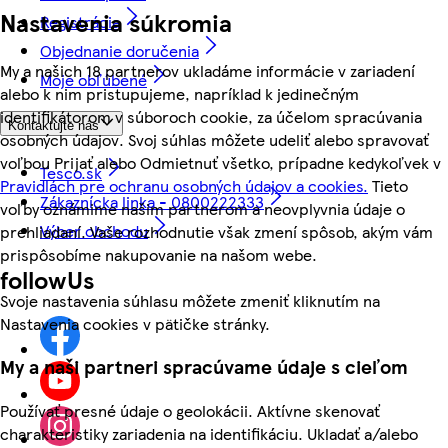
Nastavenia súkromia
Registrácia
Objednanie doručenia
My a našich 18 partnerov ukladáme informácie v zariadení
Moje obľúbené
alebo k nim pristupujeme, napríklad k jedinečným
identifikátorom v súboroch cookie, za účelom spracúvania
Kontaktujte nás
osobných údajov. Svoj súhlas môžete udeliť alebo spravovať
voľbou Prijať alebo Odmietnuť všetko, prípadne kedykoľvek v
Tesco.sk
Pravidlách pre ochranu osobných údajov a cookies.
Tieto
Zákaznícka linka - 0800222333
voľby oznámime našim partnerom a neovplyvnia údaje o
Výber obchodu
prehliadaní. Vaše rozhodnutie však zmení spôsob, akým vám
prispôsobíme nakupovanie na našom webe.
followUs
Svoje nastavenia súhlasu môžete zmeniť kliknutím na
Nastavenia cookies v pätičke stránky.
My a naši partneri spracúvame údaje s cieľom
Používať presné údaje o geolokácii. Aktívne skenovať
charakteristiky zariadenia na identifikáciu. Ukladať a/alebo