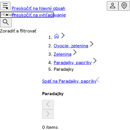
Preskočiť na hlavný obsah
Preskočiť na vyhľadávanie
Ovocie, zelenina
Zelenina
Paradajky, papriky
Paradajky
Späť na Paradajky, papriky
Paradajky
0 items