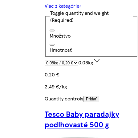
Viac z kategórie
Toggle quantity and weight
(Required)
Množstvo
Hmotnosť
0.08kg
0,20 €
2,49 €/kg
Quantity controls
Pridať
Tesco Baby paradajky
podlhovasté 500 g