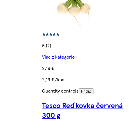
5 (2)
Viac z kategórie
2,19 €
2,19 €/kus
Quantity controls
Pridať
Tesco Reďkovka červená
300 g