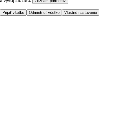
a vývoj služieb.
Zoznam partnerov
Prijať všetko
Odmietnuť všetko
Vlastné nastavenie
Potrebujete pomoc?
Cena doručenia
Bezpečnosť pri nákupe
Všeobecné obchodné podmienky
Ochrana súkromia
O nás
Prístupnosť
Kde dovážame
Poplatok za službu