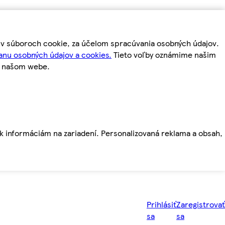
m v súboroch cookie, za účelom spracúvania osobných údajov.
anu osobných údajov a cookies.
Tieto voľby oznámime našim
a našom webe.
ť k informáciám na zariadení. Personalizovaná reklama a obsah,
Prihlásiť
Zaregistrovať
sa
sa