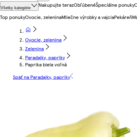
Nakupujte teraz
Obľúbené
Špeciálne ponuky
O
Všetky kategórie
Top ponuky
Ovocie, zelenina
Mliečne výrobky a vajcia
Pekáreň
Mä
Ovocie, zelenina
Zelenina
Paradajky, papriky
Paprika biela voľná
Späť na Paradajky, papriky