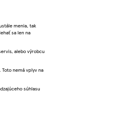
ustále menia, tak
iehať sa len na
servis, alebo výrobcu
. Toto nemá vplyv na
ádzajúceho súhlasu