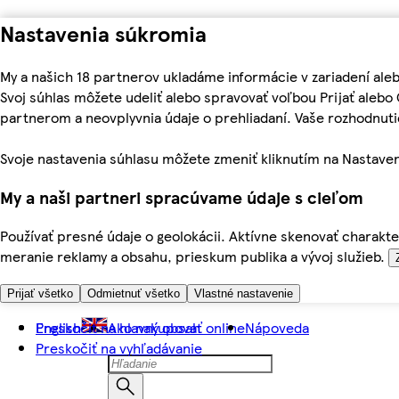
Nastavenia súkromia
My a našich 18 partnerov ukladáme informácie v zariadení ale
Svoj súhlas môžete udeliť alebo spravovať voľbou Prijať aleb
partnerom a neovplyvnia údaje o prehliadaní. Vaše rozhodnu
Svoje nastavenia súhlasu môžete zmeniť kliknutím na Nastaven
My a naši partneri spracúvame údaje s cieľom
Používať presné údaje o geolokácii. Aktívne skenovať charakter
meranie reklamy a obsahu, prieskum publika a vývoj služieb.
Prijať všetko
Odmietnuť všetko
Vlastné nastavenie
Preskočiť na hlavný obsah
English
Ako nakupovať online
Nápoveda
Preskočiť na vyhľadávanie