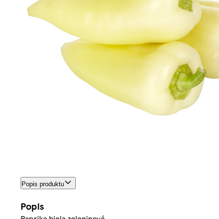
Popis produktu
Popis
Paprika biela zeleninová