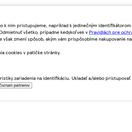
bo k nim pristupujeme, napríklad k jedinečným identifikátoro
o Odmietnuť všetko, prípadne kedykoľvek v
Pravidlách pre ochr
tie však zmení spôsob, akým vám prispôsobíme nakupovanie n
ia cookies v pätičke stránky.
istiky zariadenia na identifikáciu. Ukladať a/alebo pristupova
Zoznam partnerov