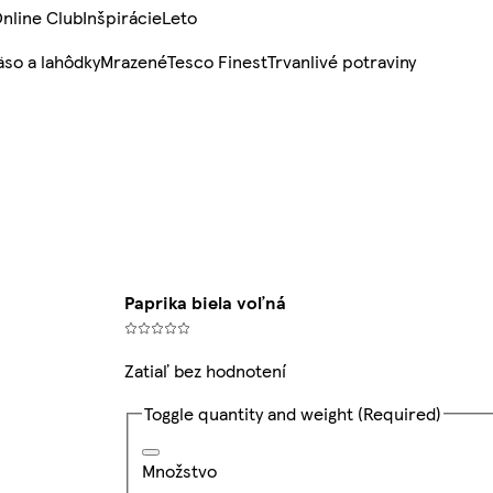
nline Club
Inšpirácie
Leto
so a lahôdky
Mrazené
Tesco Finest
Trvanlivé potraviny
Paprika biela voľná
Zatiaľ bez hodnotení
Toggle quantity and weight
(Required)
Množstvo