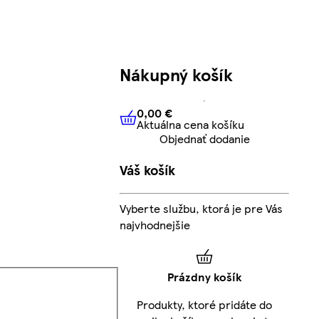
Nákupný košík
0,00 €
Aktuálna cena košíku
0,00 €
Aktuálna cena košíku
Objednať dodanie
Váš košík
Vyberte službu, ktorá je pre Vás
najvhodnejšie
Prázdny košík
Produkty, ktoré pridáte do