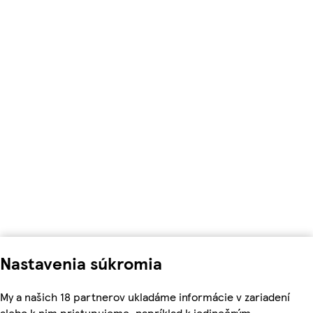
Nastavenia súkromia
My a našich 18 partnerov ukladáme informácie v zariadení
alebo k nim pristupujeme, napríklad k jedinečným