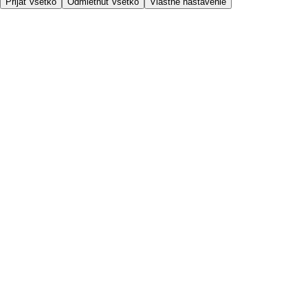
Prijať všetko
Odmietnuť všetko
Vlastné nastavenie
Potrebujete pomoc?
Cena doručenia
Bezpečnosť pri nákupe
Všeobecné obchodné podmienky
Ochrana súkromia
O nás
Prístupnosť
Kde dovážame
Poplatok za službu
Nastavenia cookies