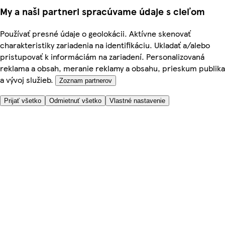
My a naši partneri spracúvame údaje s cieľom
Používať presné údaje o geolokácii. Aktívne skenovať
charakteristiky zariadenia na identifikáciu. Ukladať a/alebo
pristupovať k informáciám na zariadení. Personalizovaná
reklama a obsah, meranie reklamy a obsahu, prieskum publika
a vývoj služieb.
Zoznam partnerov
Prijať všetko
Odmietnuť všetko
Vlastné nastavenie
Potrebujete pomoc?
Cena doručenia
Bezpečnosť pri nákupe
Všeobecné obchodné podmienky