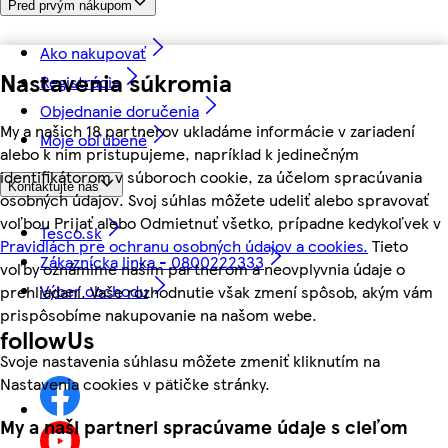
Pred prvým nákupom
Ako nakupovať
Nastavenia súkromia
Registrácia
Objednanie doručenia
My a našich 18 partnerov ukladáme informácie v zariadení
Moje obľúbené
alebo k nim pristupujeme, napríklad k jedinečným
identifikátorom v súboroch cookie, za účelom spracúvania
Kontaktujte nás
osobných údajov. Svoj súhlas môžete udeliť alebo spravovať
voľbou Prijať alebo Odmietnuť všetko, prípadne kedykoľvek v
Tesco.sk
Pravidlách pre ochranu osobných údajov a cookies.
Tieto
Zákaznícka linka - 0800222333
voľby oznámime našim partnerom a neovplyvnia údaje o
Výber obchodu
prehliadaní. Vaše rozhodnutie však zmení spôsob, akým vám
prispôsobíme nakupovanie na našom webe.
followUs
Svoje nastavenia súhlasu môžete zmeniť kliknutím na
Nastavenia cookies v pätičke stránky.
My a naši partneri spracúvame údaje s cieľom