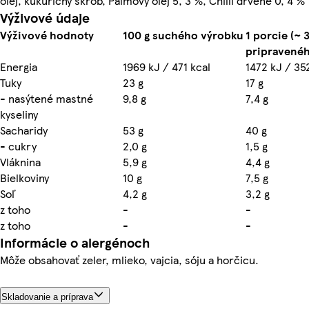
olej, kukuričný škrob, Palmový olej 5, 3 %, Chilli drvené 0, 4 %
Výživové údaje
Výživové hodnoty
100 g suchého výrobku
1 porcie (~ 
pripravenéh
Energia
1969 kJ / 471 kcal
1472 kJ / 35
Tuky
23 g
17 g
- nasýtené mastné
9,8 g
7,4 g
kyseliny
Sacharidy
53 g
40 g
- cukry
2,0 g
1,5 g
Vláknina
5,9 g
4,4 g
Bielkoviny
10 g
7,5 g
Soľ
4,2 g
3,2 g
z toho
-
-
z toho
-
-
Informácie o alergénoch
Môže obsahovať zeler, mlieko, vajcia, sóju a horčicu.
Skladovanie a príprava