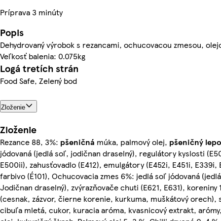
Príprava 3 minúty
Popis
Dehydrovaný výrobok s rezancami, ochucovacou zmesou, olejom
Veľkosť balenia: 0.075kg
Logá tretích strán
Food Safe, Zelený bod
Zloženie
Zloženie
Rezance 88, 3%:
pšeničná
múka, palmový olej,
pšeničný
lep
jódovaná (jedlá soľ, jodičnan draselný), regulátory kyslosti (E5
E500ii), zahusťovadlo (E412), emulgátory (E452i, E451i, E339i, E
farbivo (É101), Ochucovacia zmes 6%: jedlá soľ jódovaná (jedlá
Jodičnan draselný), zvýrazňovače chuti (E621, E631), koreniny 
(cesnak, zázvor, čierne korenie, kurkuma, muškátový orech),
cibuľa mletá, cukor, kuracia aróma, kvasnicový extrakt, arómy