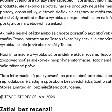
Robíme všetko pre to, aby sme zabezpečili správnosť informác
produkte, ale nakoľko sa potravinárske produkty neustále men
prísady, obsah výživy, diétnych zložiek a alergénov sa môžu zme
ste si vždy prečítať etiketu výrobku a nespoliehať sa len na in
poskytnuté na webových stránkach.
Ak máte nejaké otázky alebo sa chcete poradiť o akýchkoľvek
značky Tesco, obráťte sa na Tesco zákaznícky servis, alebo vý
výrobku, ak nie je výrobok značky Tesco.
Hoci informácie o výrobku sú pravidelne aktualizované, Tesc
zodpovednosť za akékoľvek nesprávne informácie. Toto nemá 
Vaše zákonné práva.
Tieto informácie sú poskytované iba pre osobnú potrebu, a n
reprodukované žiadnym spôsobom bez predchádzajúceho súh
Stores Limited ani bez náležitého potvrdenia.
© TESCO STORES SR, a.s. 2026
Zatiaľ bez recenzií