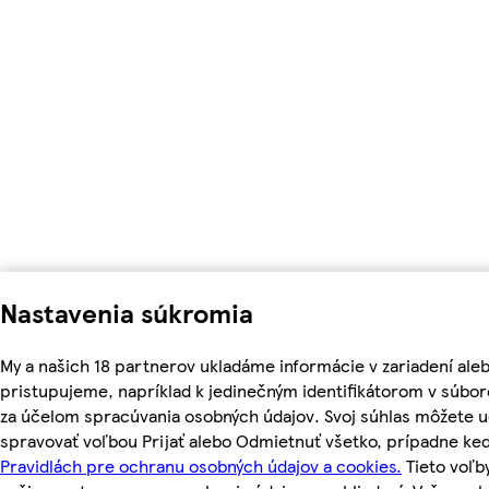
Nastavenia súkromia
My a našich 18 partnerov ukladáme informácie v zariadení ale
pristupujeme, napríklad k jedinečným identifikátorom v súbor
za účelom spracúvania osobných údajov. Svoj súhlas môžete ud
spravovať voľbou Prijať alebo Odmietnuť všetko, prípadne ke
Pravidlách pre ochranu osobných údajov a cookies.
Tieto voľ