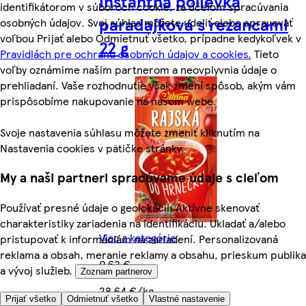
Instantná polievka
identifikátorom v súboroch cookie, za účelom spracúvania
paradajková s rezancami
osobných údajov. Svoj súhlas môžete udeliť alebo spravovať
voľbou Prijať alebo Odmietnuť všetko, prípadne kedykoľvek v
22 g
Pravidlách pre ochranu osobných údajov a cookies.
Tieto
voľby oznámime našim partnerom a neovplyvnia údaje o
prehliadaní. Vaše rozhodnutie však zmení spôsob, akým vám
prispôsobíme nakupovanie na našom webe.
Svoje nastavenia súhlasu môžete zmeniť kliknutím na
Nastavenia cookies v pätičke stránky.
My a naši partneri spracúvame údaje s cieľom
Používať presné údaje o geolokácii. Aktívne skenovať
charakteristiky zariadenia na identifikáciu. Ukladať a/alebo
Viac z kategórie
pristupovať k informáciám na zariadení. Personalizovaná
reklama a obsah, meranie reklamy a obsahu, prieskum publika
0,63 €
a vývoj služieb.
Zoznam partnerov
28,64 €/kg
Prijať všetko
Odmietnuť všetko
Vlastné nastavenie