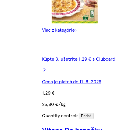
Viac z kategórie
Kúpte 3, ušetrite 1,29 € s Clubcard
Cena je platná do 11. 8. 2026
1,29 €
25,80 €/kg
Quantity controls
Pridať
Vitana Do hrnečku