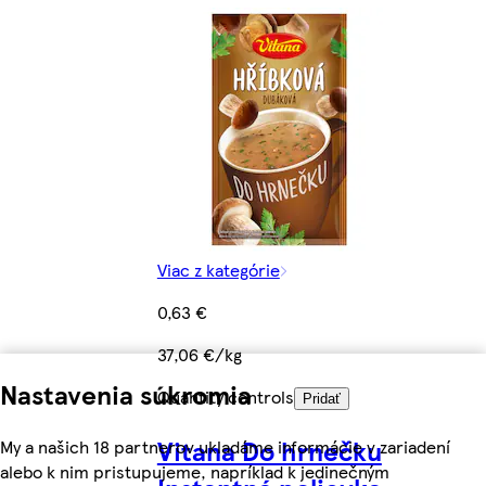
Viac z kategórie
0,63 €
37,06 €/kg
Nastavenia súkromia
Quantity controls
Pridať
Vitana Do hrnečku
My a našich 18 partnerov ukladáme informácie v zariadení
alebo k nim pristupujeme, napríklad k jedinečným