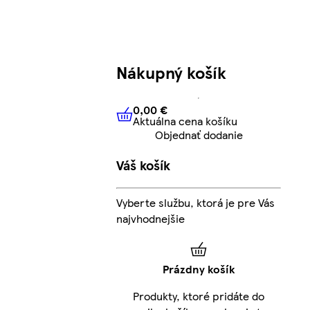
Nákupný košík
0,00 €
Aktuálna cena košíku
0,00 €
Aktuálna cena košíku
Objednať dodanie
Váš košík
Vyberte službu, ktorá je pre Vás
najvhodnejšie
Prázdny košík
Produkty, ktoré pridáte do