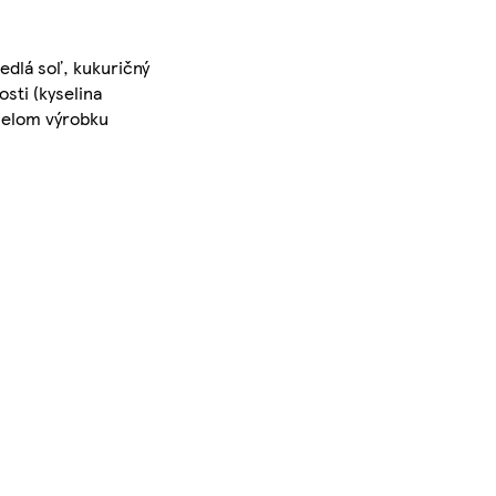
edlá soľ, kukuričný
sti (kyselina
 celom výrobku