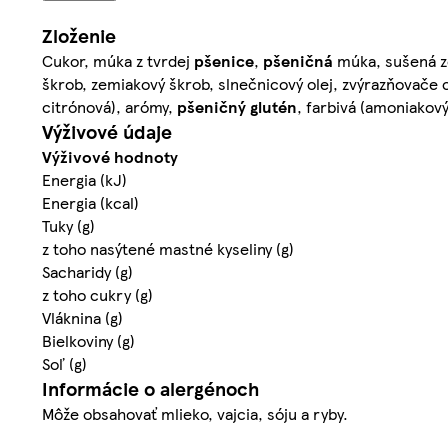
Zloženie
Cukor, múka z tvrdej
pšenice
,
pšeničná
múka, sušená ze
škrob, zemiakový škrob, slnečnicový olej, zvýrazňovače ch
citrónová), arómy,
pšeničný
glutén
, farbivá (amoniakový
Výživové údaje
Výživové hodnoty
Energia (kJ)
Energia (kcal)
Tuky (g)
z toho nasýtené mastné kyseliny (g)
Sacharidy (g)
z toho cukry (g)
Vláknina (g)
Bielkoviny (g)
Soľ (g)
Informácie o alergénoch
Môže obsahovať mlieko, vajcia, sóju a ryby.