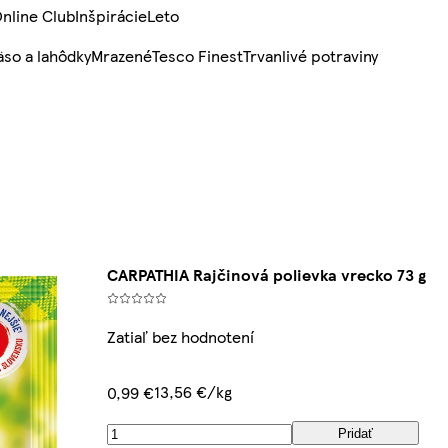
nline Club
Inšpirácie
Leto
so a lahôdky
Mrazené
Tesco Finest
Trvanlivé potraviny
CARPATHIA Rajčinová polievka vrecko 73 g
Zatiaľ bez hodnotení
13,56 €/kg
0,99 €
Pridať