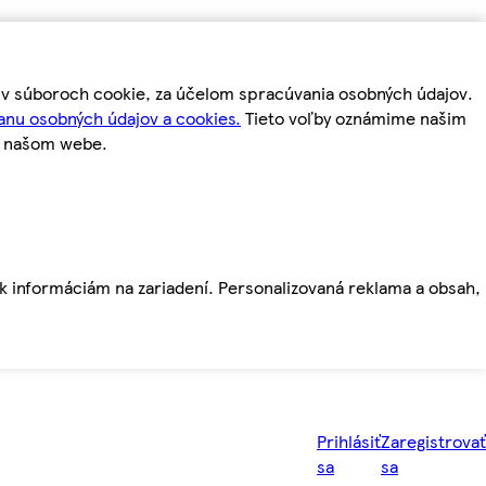
m v súboroch cookie, za účelom spracúvania osobných údajov.
anu osobných údajov a cookies.
Tieto voľby oznámime našim
a našom webe.
ť k informáciám na zariadení. Personalizovaná reklama a obsah,
Prihlásiť
Zaregistrovať
sa
sa