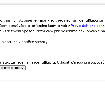
bo k nim pristupujeme, napríklad k jedinečným identifikátoro
o Odmietnuť všetko, prípadne kedykoľvek v
Pravidlách pre ochr
tie však zmení spôsob, akým vám prispôsobíme nakupovanie n
ia cookies v pätičke stránky.
istiky zariadenia na identifikáciu. Ukladať a/alebo pristupova
Zoznam partnerov