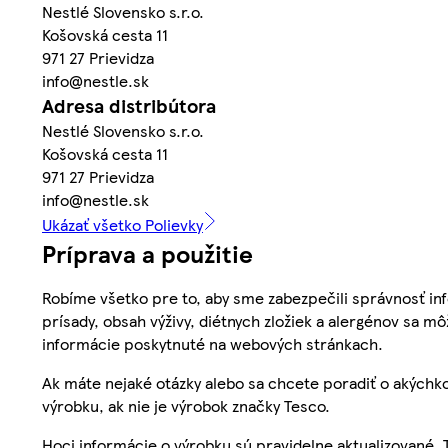
Nestlé Slovensko s.r.o.
Košovská cesta 11
971 27 Prievidza
info@nestle.sk
Adresa distribútora
Nestlé Slovensko s.r.o.
Košovská cesta 11
971 27 Prievidza
info@nestle.sk
Ukázať všetko Polievky
Príprava a použitie
Robíme všetko pre to, aby sme zabezpečili správnosť inf
prísady, obsah výživy, diétnych zložiek a alergénov sa mô
informácie poskytnuté na webových stránkach.
Ak máte nejaké otázky alebo sa chcete poradiť o akýchko
výrobku, ak nie je výrobok značky Tesco.
Hoci informácie o výrobku sú pravidelne aktualizované