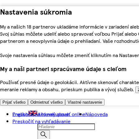
Nastavenia súkromia
My a našich 18 partnerov ukladáme informácie v zariadení ale
Svoj súhlas môžete udeliť alebo spravovať voľbou Prijať aleb
partnerom a neovplyvnia údaje o prehliadaní. Vaše rozhodnu
Svoje nastavenia súhlasu môžete zmeniť kliknutím na Nastaven
My a naši partneri spracúvame údaje s cieľom
Používať presné údaje o geolokácii. Aktívne skenovať charakter
meranie reklamy a obsahu, prieskum publika a vývoj služieb.
Prijať všetko
Odmietnuť všetko
Vlastné nastavenie
Preskočiť na hlavný obsah
English
Ako nakupovať online
Nápoveda
Preskočiť na vyhľadávanie