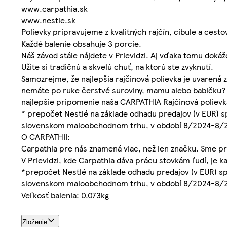
www.carpathia.sk
www.nestle.sk
Polievky pripravujeme z kvalitných rajčín, cibule a cesto
Každé balenie obsahuje 3 porcie.
Náš závod stále nájdete v Prievidzi. Aj vďaka tomu doká
Užite si tradičnú a skvelú chuť, na ktorú ste zvyknutí.
Samozrejme, že najlepšia rajčinová polievka je uvarená 
nemáte po ruke čerstvé suroviny, mamu alebo babičku? M
najlepšie pripomenie naša CARPATHIA Rajčinová polievk
* prepočet Nestlé na základe odhadu predajov (v EUR) s
slovenskom maloobchodnom trhu, v období 8/2024-8/
O CARPATHII:
Carpathia pre nás znamená viac, než len značku. Sme pr
V Prievidzi, kde Carpathia dáva prácu stovkám ľudí, je 
*prepočet Nestlé na základe odhadu predajov (v EUR) sp
slovenskom maloobchodnom trhu, v období 8/2024-8/
Veľkosť balenia: 0.073kg
Zloženie