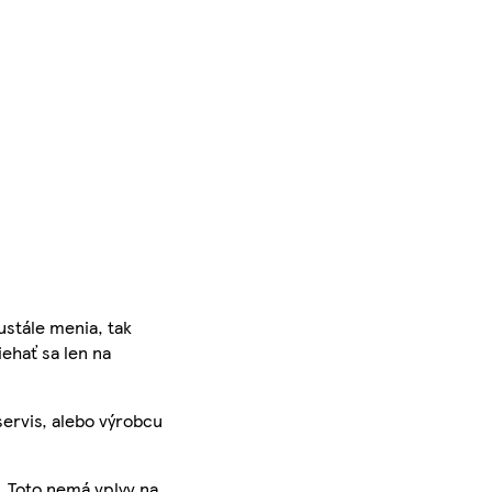
ustále menia, tak
iehať sa len na
servis, alebo výrobcu
. Toto nemá vplyv na