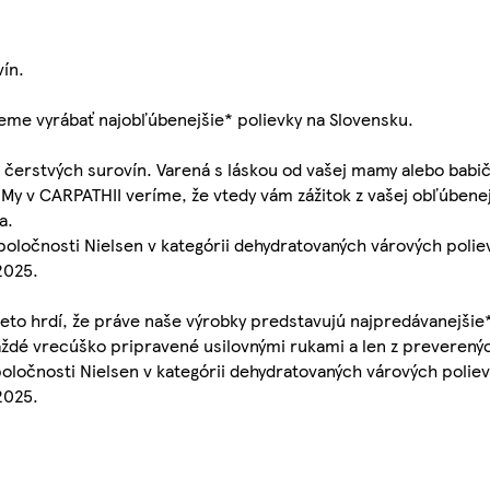
vín.
žeme vyrábať najobľúbenejšie* polievky na Slovensku.
z čerstvých surovín. Varená s láskou od vašej mamy alebo babi
y v CARPATHII veríme, že vtedy vám zážitok z vašej obľúbenej 
a.
poločnosti Nielsen v kategórii dehydratovaných várových poli
2025.
eto hrdí, že práve naše výrobky predstavujú najpredávanejšie*
každé vrecúško pripravené usilovnými rukami a len z preverenýc
oločnosti Nielsen v kategórii dehydratovaných várových poli
2025.