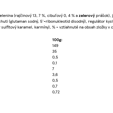
lenina (rajčinový 13, 7 %, cibuľový 0, 4 % a
zelerový
prášok), j
uti (glutaman sodný, 5'-ribonukleotid disodný), regulátor kyslo
 sulfitový karamel, karmíny), % - vztiahnuté na obsah zložky v
100g:
149
35
0,5
0,1
7
3,6
0,5
0,7
0,72