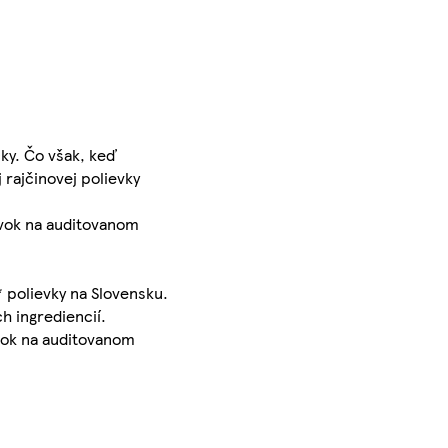
čky. Čo však, keď
rajčinovej polievky
evok na auditovanom
 polievky na Slovensku.
h ingrediencií.
evok na auditovanom