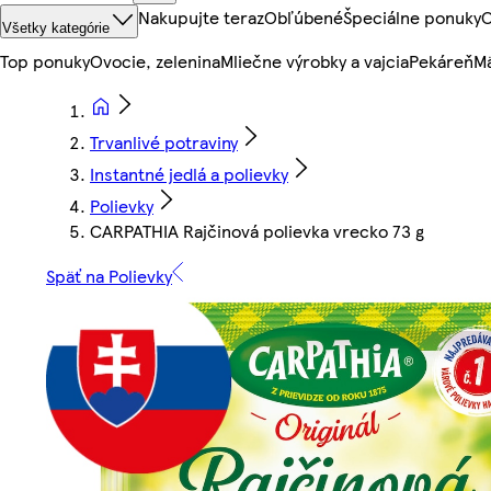
Nakupujte teraz
Obľúbené
Špeciálne ponuky
O
Všetky kategórie
Top ponuky
Ovocie, zelenina
Mliečne výrobky a vajcia
Pekáreň
Mä
Trvanlivé potraviny
Instantné jedlá a polievky
Polievky
CARPATHIA Rajčinová polievka vrecko 73 g
Späť na Polievky