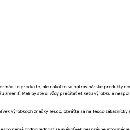
ormácií o produkte, ale nakoľko sa potravinárske produkty ne
žu zmeniť. Mali by ste si vždy prečítať etiketu výrobku a nespol
ľvek výrobkoch značky Tesco, obráťte sa na Tesco zákaznícky 
, Tesco nemá zodpovednosť za akékoľvek nesprávne informácie