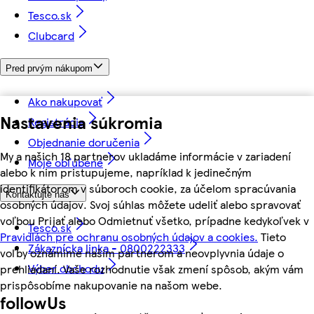
Tesco.sk
Clubcard
Pred prvým nákupom
Ako nakupovať
Nastavenia súkromia
Registrácia
Objednanie doručenia
My a našich 18 partnerov ukladáme informácie v zariadení
Moje obľúbené
alebo k nim pristupujeme, napríklad k jedinečným
identifikátorom v súboroch cookie, za účelom spracúvania
Kontaktujte nás
osobných údajov. Svoj súhlas môžete udeliť alebo spravovať
voľbou Prijať alebo Odmietnuť všetko, prípadne kedykoľvek v
Tesco.sk
Pravidlách pre ochranu osobných údajov a cookies.
Tieto
Zákaznícka linka - 0800222333
voľby oznámime našim partnerom a neovplyvnia údaje o
Výber obchodu
prehliadaní. Vaše rozhodnutie však zmení spôsob, akým vám
prispôsobíme nakupovanie na našom webe.
followUs