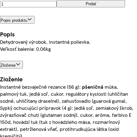
Pridať
Popis produktu
Popis
Dehydrovaný výrobok, instantná polievka.
Veľkosť balenia: 0.06kg
Zloženie
Zloženie
Instantné bezvaječné rezance (56 g):
pšeničná
múka,
palmový tuk, jedlá soľ, cukor, regulátory kyslosti (uhličitan
sodné, uhličitany draselné), zahusťovadlo (guarová guma),
Sypký ochucujúci prípravok (4 g): jedlá soľ, zemiakový škrob,
zvýrazňovač chuti (glutaman sodný), cukor, aróma, farbivo E
150d, hovädzí tuk (tuk z hovädzieho mäsa, rozmarínový
extrakt), petržlenová vňať, protihrudkujúca látka (oxid
kremičitý)