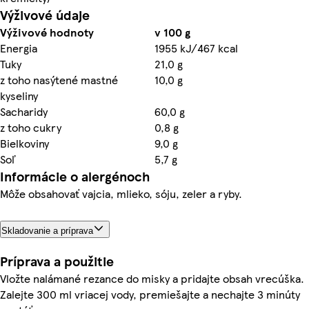
Výživové údaje
Výživové hodnoty
v 100 g
Energia
1955 kJ/467 kcal
Tuky
21,0 g
z toho nasýtené mastné
10,0 g
kyseliny
Sacharidy
60,0 g
z toho cukry
0,8 g
Bielkoviny
9,0 g
Soľ
5,7 g
Informácie o alergénoch
Môže obsahovať vajcia, mlieko, sóju, zeler a ryby.
Skladovanie a príprava
Príprava a použitie
Vložte nalámané rezance do misky a pridajte obsah vrecúška.
Zalejte 300 ml vriacej vody, premiešajte a nechajte 3 minúty