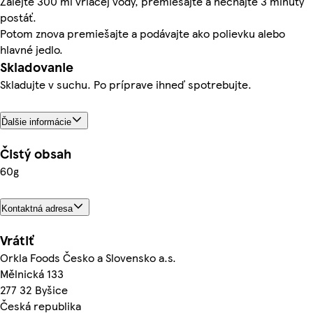
Zalejte 300 ml vriacej vody, premiešajte a nechajte 3 minúty
postáť.
Potom znova premiešajte a podávajte ako polievku alebo
hlavné jedlo.
Skladovanie
Skladujte v suchu. Po príprave ihneď spotrebujte.
Ďalšie informácie
Čistý obsah
60g
Kontaktná adresa
Vrátiť
Orkla Foods Česko a Slovensko a.s.
Mělnická 133
277 32 Byšice
Česká republika