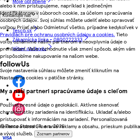
Moje obľúbené
alebo k nim pristupujeme, napríklad k jedinečným
identifikátorom v súboroch cookie, za účelom spracúvania
Kontaktujte nás
osobných údajov. Svoj súhlas môžete udeliť alebo spravovať
voľbou Prijať alebo Odmietnuť všetko, prípadne kedykoľvek v
Tesco.sk
Pravidlách pre ochranu osobných údajov a cookies.
Tieto
Zákaznícka linka - 0800222333
voľby oznámime našim partnerom a neovplyvnia údaje o
Výber obchodu
prehliadaní. Vaše rozhodnutie však zmení spôsob, akým vám
prispôsobíme nakupovanie na našom webe.
followUs
Svoje nastavenia súhlasu môžete zmeniť kliknutím na
Nastavenia cookies v pätičke stránky.
My a naši partneri spracúvame údaje s cieľom
Používať presné údaje o geolokácii. Aktívne skenovať
charakteristiky zariadenia na identifikáciu. Ukladať a/alebo
pristupovať k informáciám na zariadení. Personalizovaná
©
Tesco Stores SR, a.s. 2026
reklama a obsah, meranie reklamy a obsahu, prieskum publika
a vývoj služieb.
Zoznam partnerov