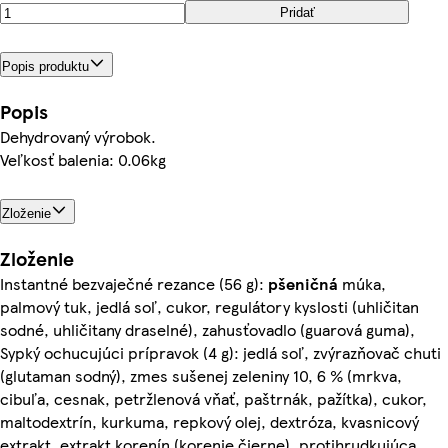
Pridať
Popis produktu
Popis
Dehydrovaný výrobok.
Veľkosť balenia: 0.06kg
Zloženie
Zloženie
Instantné bezvaječné rezance (56 g):
pšeničná
múka,
palmový tuk, jedlá soľ, cukor, regulátory kyslosti (uhličitan
sodné, uhličitany draselné), zahusťovadlo (guarová guma),
Sypký ochucujúci prípravok (4 g): jedlá soľ, zvýrazňovač chuti
(glutaman sodný), zmes sušenej zeleniny 10, 6 % (mrkva,
cibuľa, cesnak, petržlenová vňať, paštrnák, pažítka), cukor,
maltodextrín, kurkuma, repkový olej, dextróza, kvasnicový
extrakt, extrakt korenín (korenie čierne), protihrudkujúca