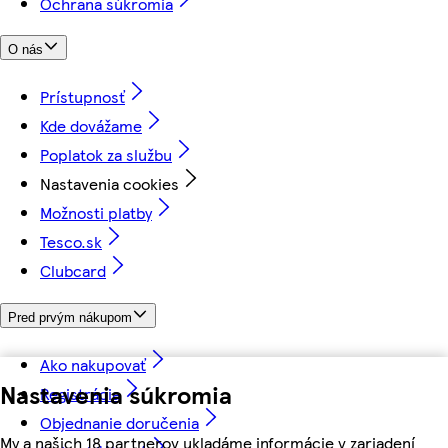
Ochrana súkromia
O nás
Prístupnosť
Kde dovážame
Poplatok za službu
Nastavenia cookies
Možnosti platby
Tesco.sk
Clubcard
Pred prvým nákupom
Ako nakupovať
Nastavenia súkromia
Registrácia
Objednanie doručenia
My a našich 18 partnerov ukladáme informácie v zariadení