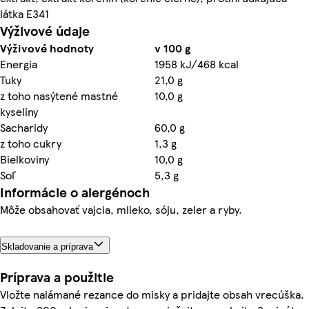
látka E341
Výživové údaje
Výživové hodnoty
v 100 g
Energia
1958 kJ/468 kcal
Tuky
21,0 g
z toho nasýtené mastné
10,0 g
kyseliny
Sacharidy
60,0 g
z toho cukry
1,3 g
Bielkoviny
10,0 g
Soľ
5,3 g
Informácie o alergénoch
Môže obsahovať vajcia, mlieko, sóju, zeler a ryby.
Skladovanie a príprava
Príprava a použitie
Vložte nalámané rezance do misky a pridajte obsah vrecúška.