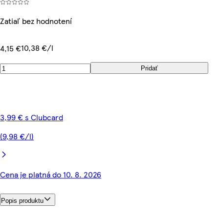
Zatiaľ bez hodnotení
10,38 €/l
4,15 €
Pridať
3,99 € s Clubcard
(9,98 €/l)
Cena je platná do 10. 8. 2026
Popis produktu