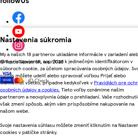
Nastavenia súkromia
My a našich 18 partnerov ukladáme informácie v zariadení aleb
nim pristupujeme, napríklad k jedinečným identifikátorom v
©
Tesco Stores SR, a.s. 2026
súboroch cookie, za účelom spracúvania osobných údajov. Sv
súhlas môžete udeliť alebo spravovať voľbou Prijať alebo
Odmietnuť všetko, prípadne kedykoľvek v
Pravidlách pre och
osobných údajov a cookies.
Tieto voľby oznámime našim
partnerom a neovplyvnia údaje o prehliadaní. Vaše rozhodnuti
však zmení spôsob, akým vám prispôsobíme nakupovanie na
našom webe.
Svoje nastavenia súhlasu môžete zmeniť kliknutím na Nastave
cookies v pätičke stránky.