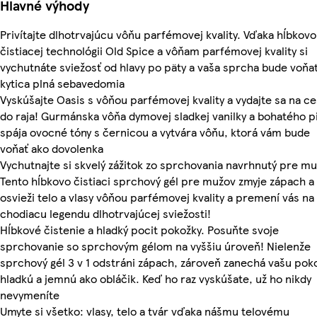
Hlavné výhody
Privítajte dlhotrvajúcu vôňu parfémovej kvality. Vďaka hĺbkovo
čistiacej technológii Old Spice a vôňam parfémovej kvality si
vychutnáte sviežosť od hlavy po päty a vaša sprcha bude voňa
kytica plná sebavedomia
Vyskúšajte Oasis s vôňou parfémovej kvality a vydajte sa na c
do raja! Gurmánska vôňa dymovej sladkej vanilky a bohatého 
spája ovocné tóny s černicou a vytvára vôňu, ktorá vám bude
voňať ako dovolenka
Vychutnajte si skvelý zážitok zo sprchovania navrhnutý pre mu
Tento hĺbkovo čistiaci sprchový gél pre mužov zmyje zápach a
osvieži telo a vlasy vôňou parfémovej kvality a premení vás na
chodiacu legendu dlhotrvajúcej sviežosti!
Hĺbkové čistenie a hladký pocit pokožky. Posuňte svoje
sprchovanie so sprchovým gélom na vyššiu úroveň! Nielenže
sprchový gél 3 v 1 odstráni zápach, zároveň zanechá vašu pok
hladkú a jemnú ako obláčik. Keď ho raz vyskúšate, už ho nikdy
nevymeníte
Umyte si všetko: vlasy, telo a tvár vďaka nášmu telovému