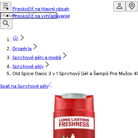
Preskočiť na hlavný obsah
Preskočiť na vyhľadávanie
Drogéria
Sprchové gély a mydlá
Sprchové gély
Old Spice Oasis 3 v 1 Sprchový Gél a Šampó Pre Mužov 
Späť na Sprchové gély