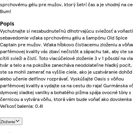
sprchovému gélu pre mužov, ktorý šetrí čas a je vhodný na ce
Bum!
Popis
Vychutnajte si nezabudnuteľnú dlhotrvajúcu sviežosť a voňast
sebavedomie vďaka sprchovému gélu a šampónu Old Spice
Captain pre mužov. Vďaka hĺbkovo čistiacemu zloženiu a vôň
parfémovej kvality vás zbaví nečistôt a zápachu tak, aby ste sa
cítili svieži a čistí. Toto viacúčelové zloženie 3 v 1 pôsobí na vla
tvár a telo a na pokožke zanecháva neodolateľne hladký pocit,
ste sa mohli zamerať na vyššie ciele, ako je uzatváranie dohôd
alebo učenie delfínov rozprávať. Vyskúšajte Oasis s vôňou
parfémovej kvality a vydajte sa na cestu do raja! Gurmánska v
dymovej sladkej vanilky a bohatého pižma spája ovocné tóny s
černicou a vytvára vôňu, ktorá vám bude voňať ako dovolenka
Veľkosť balenia: 0.4l
Zloženie