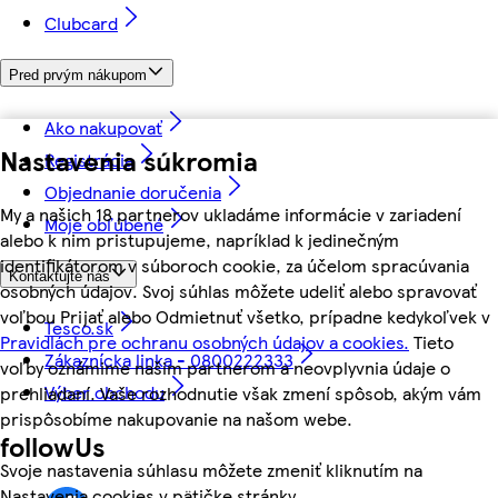
Clubcard
Pred prvým nákupom
Ako nakupovať
Nastavenia súkromia
Registrácia
Objednanie doručenia
My a našich 18 partnerov ukladáme informácie v zariadení
Moje obľúbené
alebo k nim pristupujeme, napríklad k jedinečným
identifikátorom v súboroch cookie, za účelom spracúvania
Kontaktujte nás
osobných údajov. Svoj súhlas môžete udeliť alebo spravovať
voľbou Prijať alebo Odmietnuť všetko, prípadne kedykoľvek v
Tesco.sk
Pravidlách pre ochranu osobných údajov a cookies.
Tieto
Zákaznícka linka - 0800222333
voľby oznámime našim partnerom a neovplyvnia údaje o
Výber obchodu
prehliadaní. Vaše rozhodnutie však zmení spôsob, akým vám
prispôsobíme nakupovanie na našom webe.
followUs
Svoje nastavenia súhlasu môžete zmeniť kliknutím na
Nastavenia cookies v pätičke stránky.