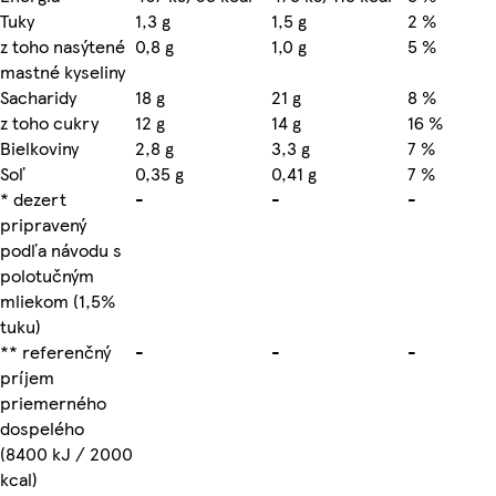
Tuky
1,3 g
1,5 g
2 %
z toho nasýtené
0,8 g
1,0 g
5 %
mastné kyseliny
Sacharidy
18 g
21 g
8 %
z toho cukry
12 g
14 g
16 %
Bielkoviny
2,8 g
3,3 g
7 %
Soľ
0,35 g
0,41 g
7 %
* dezert
-
-
-
pripravený
podľa návodu s
polotučným
mliekom (1,5%
tuku)
** referenčný
-
-
-
príjem
priemerného
dospelého
(8400 kJ / 2000
kcal)