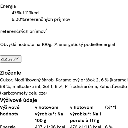
Energia
476kJ
113kcal
6.00%
referenčných príjmov
*
referenčných príjmov
Obvyklá hodnota na 100g: % energetický podiel{energia}
Zloženie
Zloženie
Cukor, Modifikovaný škrob, Karamelový prášok 2, 6 % (karamel
58 %, maltodextrín), Soľ 1, 6 %, Prírodná aróma, Zahusťovadlo
(karboxymetylcelulóza)
Výživové údaje
Výživové
v hotovom
v hotovom
(%**)
hodnoty
výrobku*: Na
výrobku*: Na 1
100 g
porciu à 117 g
Energia
407 kJ/96 kcal
476 kJ/113 kcal
6 %