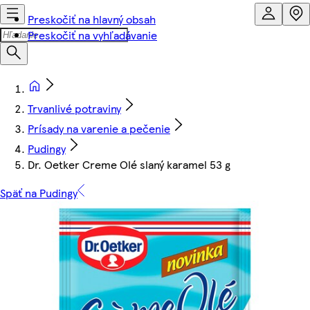
Preskočiť na hlavný obsah
Preskočiť na vyhľadávanie
Trvanlivé potraviny
Prísady na varenie a pečenie
Pudingy
Dr. Oetker Creme Olé slaný karamel 53 g
Späť na Pudingy