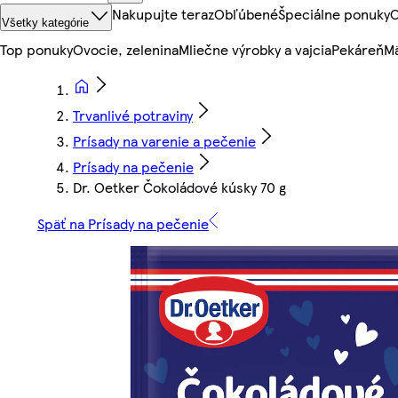
Nakupujte teraz
Obľúbené
Špeciálne ponuky
O
Všetky kategórie
Top ponuky
Ovocie, zelenina
Mliečne výrobky a vajcia
Pekáreň
Mä
Trvanlivé potraviny
Prísady na varenie a pečenie
Prísady na pečenie
Dr. Oetker Čokoládové kúsky 70 g
Späť na Prísady na pečenie