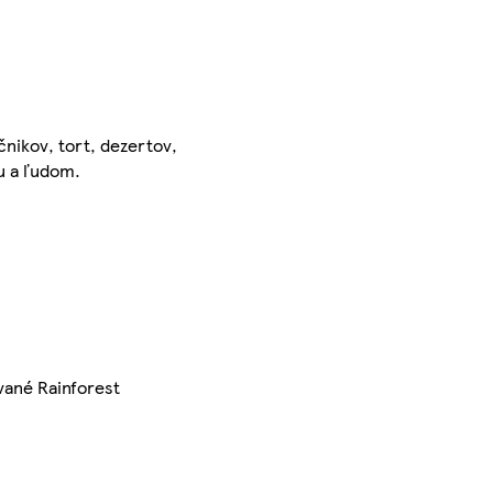
nikov, tort, dezertov,
u a ľudom.
vané Rainforest