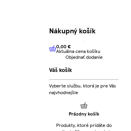
Nákupný košík
0,00 €
Aktuálna cena košíku
0,00 €
Aktuálna cena košíku
Objednať dodanie
Váš košík
Vyberte službu, ktorá je pre Vás
najvhodnejšie
Prázdny košík
Produkty, ktoré pridáte do