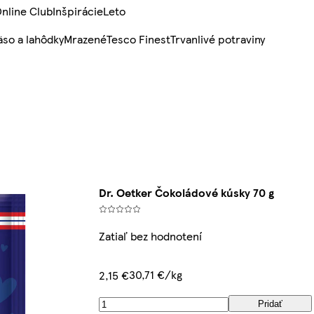
nline Club
Inšpirácie
Leto
so a lahôdky
Mrazené
Tesco Finest
Trvanlivé potraviny
Dr. Oetker Čokoládové kúsky 70 g
Zatiaľ bez hodnotení
30,71 €/kg
2,15 €
Pridať