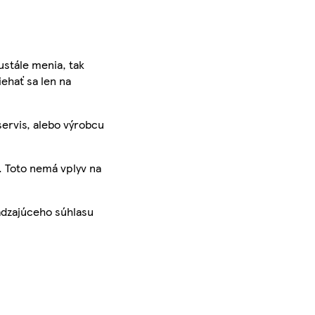
ustále menia, tak
iehať sa len na
servis, alebo výrobcu
. Toto nemá vplyv na
ádzajúceho súhlasu