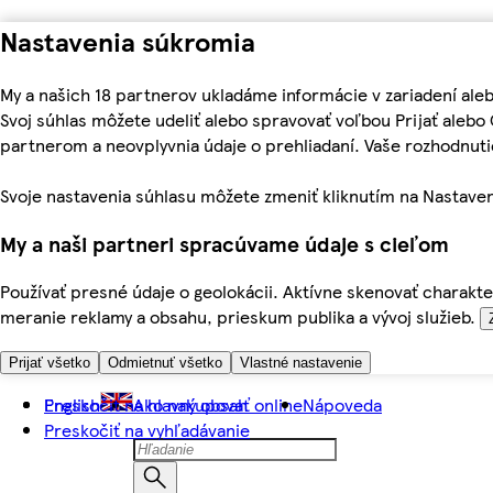
Nastavenia súkromia
My a našich 18 partnerov ukladáme informácie v zariadení ale
Svoj súhlas môžete udeliť alebo spravovať voľbou Prijať aleb
partnerom a neovplyvnia údaje o prehliadaní. Vaše rozhodnu
Svoje nastavenia súhlasu môžete zmeniť kliknutím na Nastaven
My a naši partneri spracúvame údaje s cieľom
Používať presné údaje o geolokácii. Aktívne skenovať charakter
meranie reklamy a obsahu, prieskum publika a vývoj služieb.
Prijať všetko
Odmietnuť všetko
Vlastné nastavenie
Preskočiť na hlavný obsah
English
Ako nakupovať online
Nápoveda
Preskočiť na vyhľadávanie