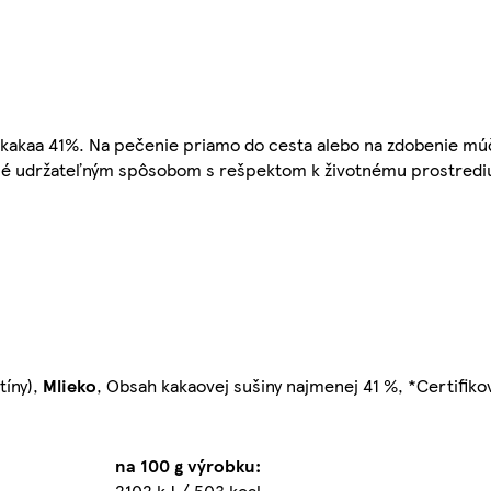
 kakaa 41%. Na pečenie priamo do cesta alebo na zdobenie múč
ované udržateľným spôsobom s rešpektom k životnému prostredi
tíny),
Mlieko
, Obsah kakaovej sušiny najmenej 41 %, *Certifiko
na 100 g výrobku:
2102 kJ / 503 kcal