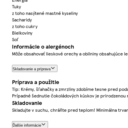
Tuky
z toho nasýtené mastné kyseliny
Sacharidy
z toho cukry
Bielkoviny
Soľ
Informácie o alergénoch
Môže obsahovať lieskové orechy a obilniny obsahujúce l
Skladovanie a príprava
Príprava a použitie
Tip: Krémy, šľahačky a zmrzliny zdobíme tesne pred po
Prípadné šednutie čokoládových kúskov je prirodzenou r
Skladovanie
Skladujte v suchu, chráňte pred teplom! Minimálna trvan
Ďalšie informácie