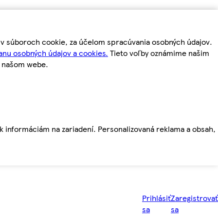
m v súboroch cookie, za účelom spracúvania osobných údajov.
anu osobných údajov a cookies.
Tieto voľby oznámime našim
a našom webe.
ť k informáciám na zariadení. Personalizovaná reklama a obsah,
Prihlásiť
Zaregistrovať
sa
sa