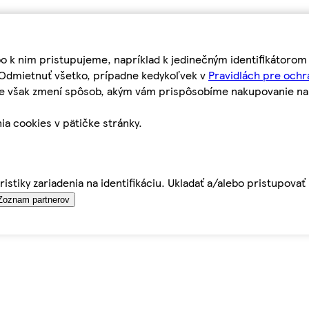
bo k nim pristupujeme, napríklad k jedinečným identifikátoro
o Odmietnuť všetko, prípadne kedykoľvek v
Pravidlách pre ochr
tie však zmení spôsob, akým vám prispôsobíme nakupovanie n
ia cookies v pätičke stránky.
istiky zariadenia na identifikáciu. Ukladať a/alebo pristupova
Zoznam partnerov