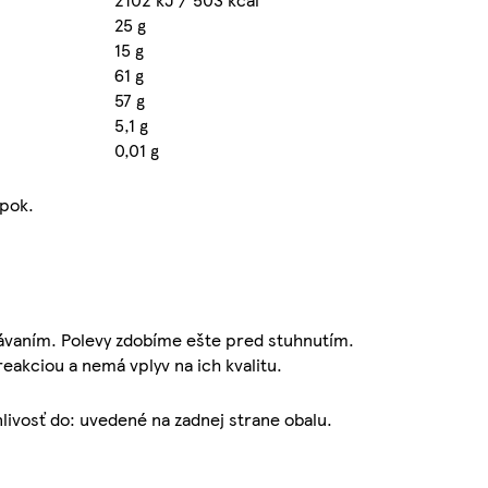
25 g
15 g
61 g
57 g
5,1 g
0,01 g
epok.
dávaním. Polevy zdobíme ešte pred stuhnutím.
eakciou a nemá vplyv na ich kvalitu.
livosť do: uvedené na zadnej strane obalu.