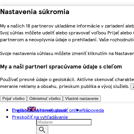
Nastavenia súkromia
My a našich 18 partnerov ukladáme informácie v zariadení ale
Svoj súhlas môžete udeliť alebo spravovať voľbou Prijať aleb
partnerom a neovplyvnia údaje o prehliadaní. Vaše rozhodnu
Svoje nastavenia súhlasu môžete zmeniť kliknutím na Nastaven
My a naši partneri spracúvame údaje s cieľom
Používať presné údaje o geolokácii. Aktívne skenovať charakter
meranie reklamy a obsahu, prieskum publika a vývoj služieb.
Prijať všetko
Odmietnuť všetko
Vlastné nastavenie
Preskočiť na hlavný obsah
English
Ako nakupovať online
Nápoveda
Preskočiť na vyhľadávanie