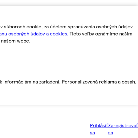
m v súboroch cookie, za účelom spracúvania osobných údajov.
anu osobných údajov a cookies.
Tieto voľby oznámime našim
a našom webe.
ť k informáciám na zariadení. Personalizovaná reklama a obsah,
Prihlásiť
Zaregistrovať
sa
sa