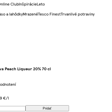
nline Club
Inšpirácie
Leto
so a lahôdky
Mrazené
Tesco Finest
Trvanlivé potraviny
a Peach Liqueur 20% 70 cl
hodnotení
9 €/l
Pridať