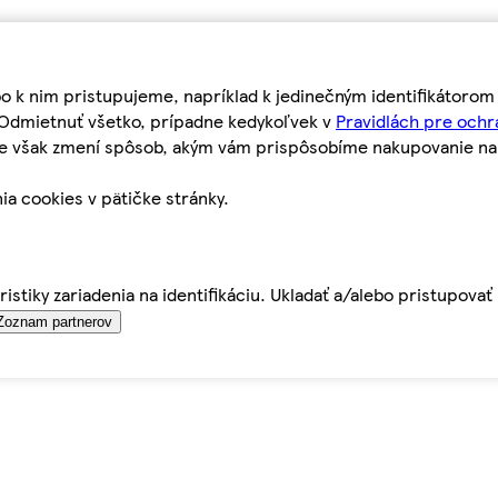
bo k nim pristupujeme, napríklad k jedinečným identifikátoro
o Odmietnuť všetko, prípadne kedykoľvek v
Pravidlách pre ochr
tie však zmení spôsob, akým vám prispôsobíme nakupovanie n
ia cookies v pätičke stránky.
istiky zariadenia na identifikáciu. Ukladať a/alebo pristupova
Zoznam partnerov