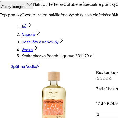
Nakupujte teraz
Obľúbené
Špeciálne ponuky
O
Všetky kategórie
Top ponuky
Ovocie, zelenina
Mliečne výrobky a vajcia
Pekáreň
Mä
Nápoje
Destiláty a liehoviny
Vodka
Koskenkorva Peach Liqueur 20% 70 cl
Späť na Vodka
Koskenkorv
Zatiaľ bez 
24,9
17,49 €