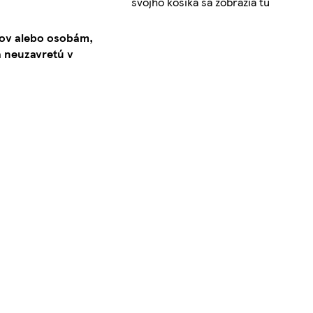
svojho košíka sa zobrazia tu
kov alebo osobám,
 neuzavretú v