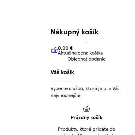
Nákupný košík
0,00 €
Aktuálna cena košíku
0,00 €
Aktuálna cena košíku
Objednať dodanie
Váš košík
Vyberte službu, ktorá je pre Vás
najvhodnejšie
Prázdny košík
Produkty, ktoré pridáte do