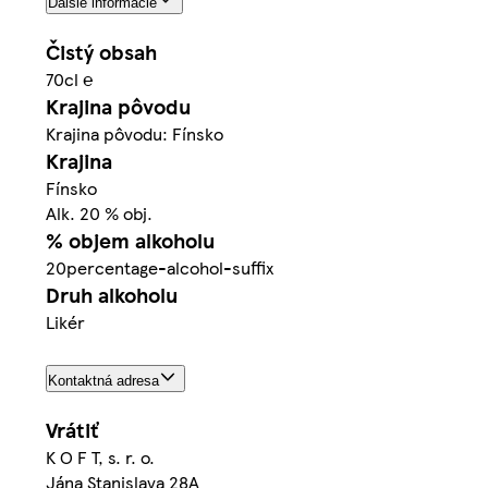
Ďalšie informácie
Čistý obsah
70cl ℮
Krajina pôvodu
Krajina pôvodu: Fínsko
Krajina
Fínsko
Alk. 20 % obj.
% objem alkoholu
20percentage-alcohol-suffix
Druh alkoholu
Likér
Kontaktná adresa
Vrátiť
K O F T, s. r. o.
Jána Stanislava 28A