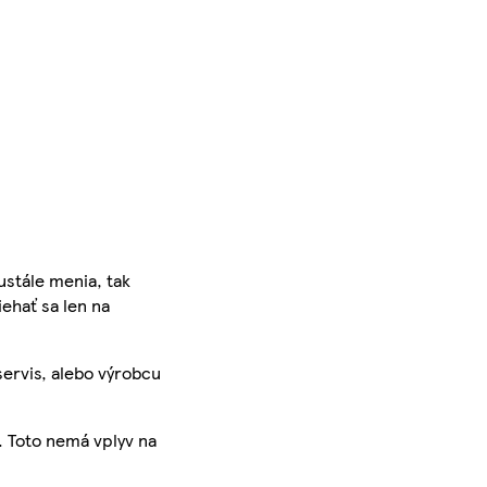
ustále menia, tak
iehať sa len na
servis, alebo výrobcu
. Toto nemá vplyv na