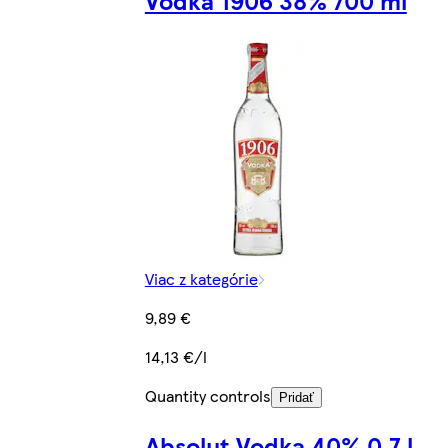
Viac z kategórie
9,89 €
14,13 €/l
Quantity controls
Pridať
Absolut Vodka 40% 0,7 l