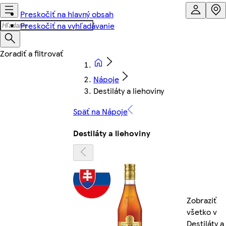
Preskočiť na hlavný obsah
Preskočiť na vyhľadávanie
Nápoje
Destiláty a liehoviny
Späť na Nápoje
Destiláty a liehoviny
Zobraziť
všetko v
Destiláty a