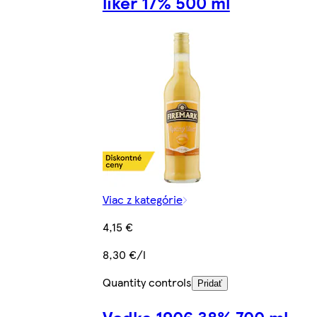
likér 17% 500 ml
Viac z kategórie
4,15 €
8,30 €/l
Quantity controls
Pridať
Vodka 1906 38% 700 ml