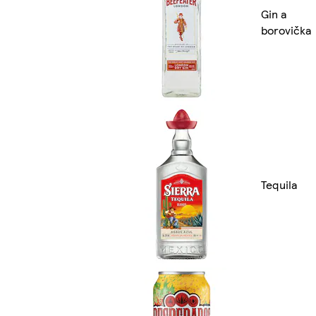
Gin a
borovička
Tequila