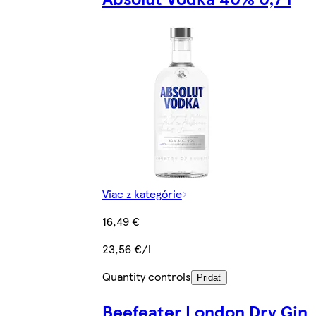
Viac z kategórie
16,49 €
23,56 €/l
Quantity controls
Pridať
Beefeater London Dry Gin