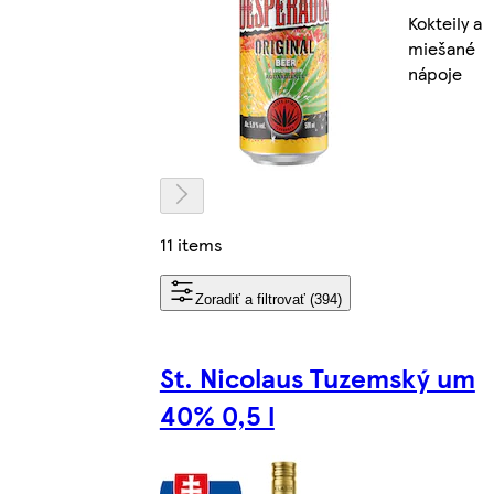
Kokteily a
miešané
nápoje
11 items
Zoradiť a filtrovať (394)
St. Nicolaus Tuzemský um
40% 0,5 l