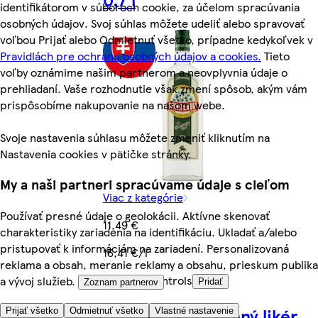
identifikátorom v súboroch cookie, za účelom spracúvania
osobných údajov. Svoj súhlas môžete udeliť alebo spravovať
voľbou Prijať alebo Odmietnuť všetko, prípadne kedykoľvek v
Pravidlách pre ochranu osobných údajov a cookies.
Tieto
voľby oznámime našim partnerom a neovplyvnia údaje o
prehliadaní. Vaše rozhodnutie však zmení spôsob, akým vám
prispôsobíme nakupovanie na našom webe.
Svoje nastavenia súhlasu môžete zmeniť kliknutím na
Nastavenia cookies v pätičke stránky.
My a naši partneri spracúvame údaje s cieľom
Viac z kategórie
Používať presné údaje o geolokácii. Aktívne skenovať
11,49 €
charakteristiky zariadenia na identifikáciu. Ukladať a/alebo
pristupovať k informáciám na zariadení. Personalizovaná
16,41 €/l
reklama a obsah, meranie reklamy a obsahu, prieskum publika
Quantity controls
a vývoj služieb.
Pridať
Zoznam partnerov
Becherovka Bylinný likér
Prijať všetko
Odmietnuť všetko
Vlastné nastavenie