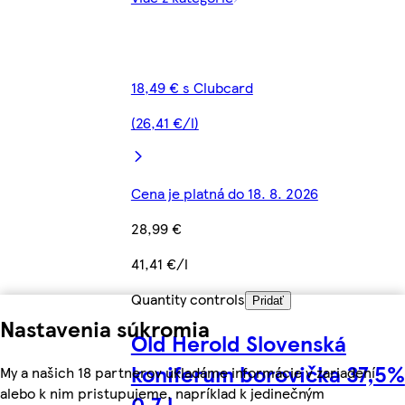
18,49 € s Clubcard
(26,41 €/l)
Cena je platná do 18. 8. 2026
28,99 €
41,41 €/l
Quantity controls
Pridať
Nastavenia súkromia
Old Herold Slovenská
koniferum borovička 37,5%
My a našich 18 partnerov ukladáme informácie v zariadení
alebo k nim pristupujeme, napríklad k jedinečným
0,7 l