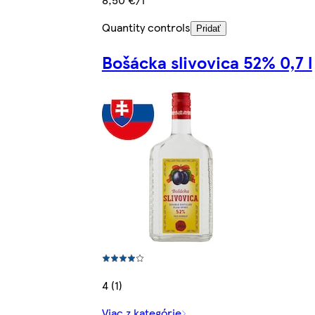
Quantity controls
Pridať
Bošácka slivovica 52% 0,7 l
4 (1)
Viac z kategórie