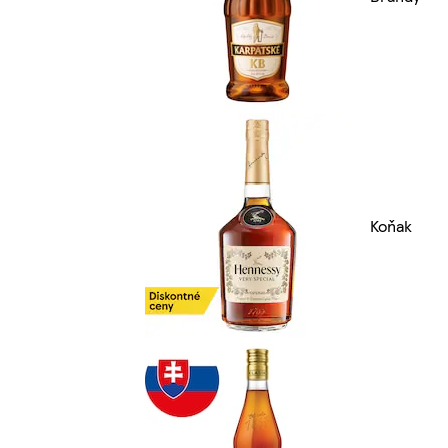
Koňak