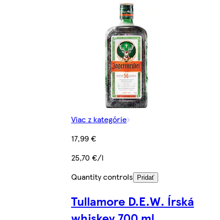
Viac z kategórie
17,99 €
25,70 €/l
Quantity controls
Pridať
Tullamore D.E.W. Írská
whiskey 700 ml