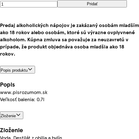
Pridať
Predaj alkoholických nápojov je zakázaný osobám mladším
ako 18 rokov alebo osobám, ktoré sú výrazne ovplyvnené
alkoholom. Kúpna zmluva sa považuje za neuzavretú v
prípade, že produkt objednáva osoba mladšia ako 18
rokov.
Popis produktu
Popis
www.pisrozumom.sk
Veľkosť balenia: 0.7l
Zloženie
Zloženie
Voda, Destilát z obilia a bylín