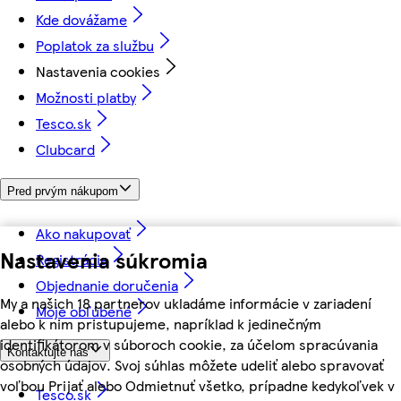
Kde dovážame
Poplatok za službu
Nastavenia cookies
Možnosti platby
Tesco.sk
Clubcard
Pred prvým nákupom
Ako nakupovať
Nastavenia súkromia
Registrácia
Objednanie doručenia
My a našich 18 partnerov ukladáme informácie v zariadení
Moje obľúbené
alebo k nim pristupujeme, napríklad k jedinečným
identifikátorom v súboroch cookie, za účelom spracúvania
Kontaktujte nás
osobných údajov. Svoj súhlas môžete udeliť alebo spravovať
voľbou Prijať alebo Odmietnuť všetko, prípadne kedykoľvek v
Tesco.sk