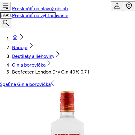
Preskočiť na hlavný obsah
Preskočiť na vyhľadávanie
Nápoje
Destiláty a liehoviny
Gin a borovička
Beefeater London Dry Gin 40% 0,7 l
Späť na Gin a borovička