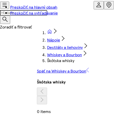
Preskočiť na hlavný obsah
Preskočiť na vyhľadávanie
Nápoje
Destiláty a liehoviny
Whiskey a Bourbon
Škótska whisky
Späť na Whiskey a Bourbon
Škótska whisky
0 items