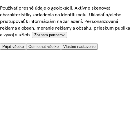
Používať presné údaje o geolokácii. Aktívne skenovať
charakteristiky zariadenia na identifikáciu. Ukladať a/alebo
pristupovať k informáciám na zariadení. Personalizovaná
reklama a obsah, meranie reklamy a obsahu, prieskum publika
a vývoj služieb.
Zoznam partnerov
Prijať všetko
Odmietnuť všetko
Vlastné nastavenie
Potrebujete pomoc?
Cena doručenia
Bezpečnosť pri nákupe
Všeobecné obchodné podmienky
Ochrana súkromia