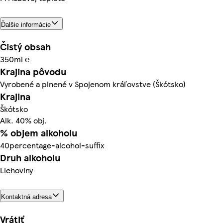
Ďalšie informácie
Čistý obsah
350ml ℮
Krajina pôvodu
Vyrobené a plnené v Spojenom kráľovstve (Škótsko)
Krajina
Škótsko
Alk. 40% obj.
% objem alkoholu
40percentage-alcohol-suffix
Druh alkoholu
Liehoviny
Kontaktná adresa
Vrátiť