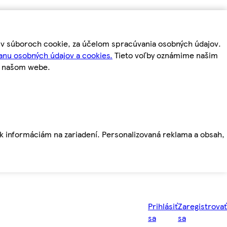
m v súboroch cookie, za účelom spracúvania osobných údajov.
anu osobných údajov a cookies.
Tieto voľby oznámime našim
a našom webe.
ť k informáciám na zariadení. Personalizovaná reklama a obsah,
Prihlásiť
Zaregistrovať
sa
sa