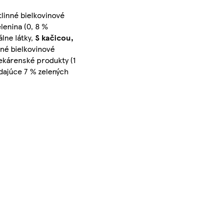
linné bielkovinové
lenina (0, 8 %
lne látky,
S kačicou,
nné bielkovinové
pekárenské produkty (1
dajúce 7 % zelených