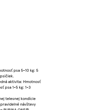
otnosť psa 5-10 kg: 5
apsičiek.
dná aktivita: Hmotnosť
sť psa 1-5 kg: 1-3
ej telesnej kondície
 pravidelné návštevy
rmiva PURINA ONE®