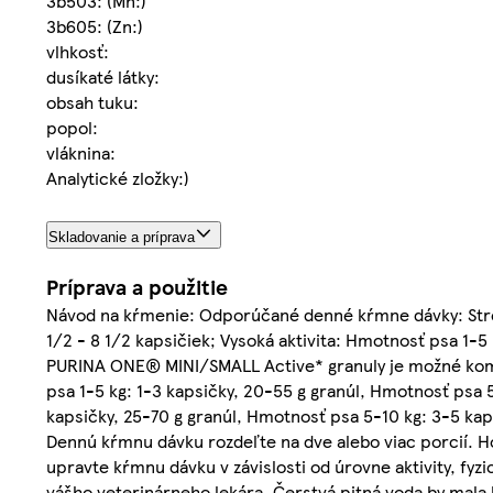
3b503: (Mn:)
3b605: (Zn:)
vlhkosť:
dusíkaté látky:
obsah tuku:
popol:
vláknina:
Analytické zložky:)
Skladovanie a príprava
Príprava a použitie
Návod na kŕmenie: Odporúčané denné kŕmne dávky: Stredn
1/2 - 8 1/2 kapsičiek; Vysoká aktivita: Hmotnosť psa 1-5 
PURINA ONE® MINI/SMALL Active* granuly je možné kom
psa 1-5 kg: 1-3 kapsičky, 20-55 g granúl, Hmotnosť psa 5
kapsičky, 25-70 g granúl, Hmotnosť psa 5-10 kg: 3-5 kaps
Dennú kŕmnu dávku rozdeľte na dve alebo viac porcií. Ho
upravte kŕmnu dávku v závislosti od úrovne aktivity, fy
vášho veterinárneho lekára. Čerstvá pitná voda by mala 