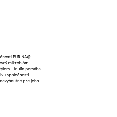
ločnosti PURINA®
revný mikrobióm
týlom - Inulín pomáha
ivu spoločnosti
 nevyhnutné pre jeho