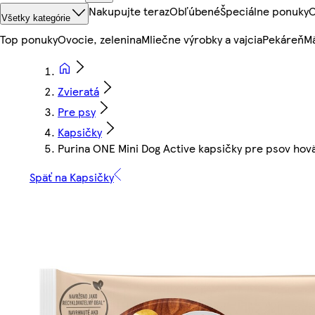
Nakupujte teraz
Obľúbené
Špeciálne ponuky
O
Všetky kategórie
Top ponuky
Ovocie, zelenina
Mliečne výrobky a vajcia
Pekáreň
Mä
Zvieratá
Pre psy
Kapsičky
Purina ONE Mini Dog Active kapsičky pre psov hoväd
Späť na Kapsičky