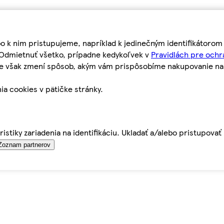
bo k nim pristupujeme, napríklad k jedinečným identifikátoro
o Odmietnuť všetko, prípadne kedykoľvek v
Pravidlách pre ochr
tie však zmení spôsob, akým vám prispôsobíme nakupovanie n
ia cookies v pätičke stránky.
istiky zariadenia na identifikáciu. Ukladať a/alebo pristupova
Zoznam partnerov