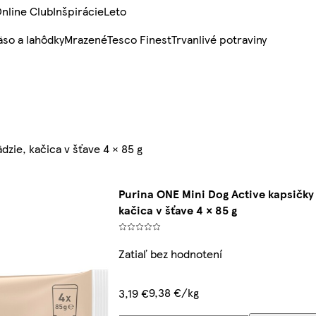
nline Club
Inšpirácie
Leto
so a lahôdky
Mrazené
Tesco Finest
Trvanlivé potraviny
zie, kačica v šťave 4 × 85 g
Purina ONE Mini Dog Active kapsičky
kačica v šťave 4 × 85 g
Zatiaľ bez hodnotení
9,38 €/kg
3,19 €