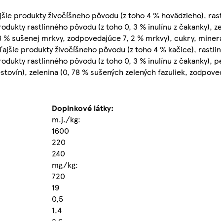
šie produkty živočíšneho pôvodu (z toho 4 % hovädzieho), rast
rodukty rastlinného pôvodu (z toho 0, 3 % inulínu z čakanky), ze
 % sušenej mrkvy, zodpovedajúce 7, 2 % mrkvy), cukry, minerá
ajšie produkty živočíšneho pôvodu (z toho 4 % kačice), rastli
produkty rastlinného pôvodu (z toho 0, 3 % inulínu z čakanky), 
tovín), zelenina (0, 78 % sušených zelených fazuliek, zodpove
Doplnkové látky:
m.j./kg:
1600
220
240
mg/kg:
720
19
0,5
1,4