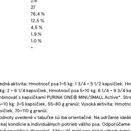
2,6
27
76,4 %
12,5 %
4,5 %
1,9 %
1,0 %
-
á aktivita: Hmotnosť psa 1-5 kg: 1 3/4 - 5 1/2 kapsičiek, Hm
kg: 2 - 6 1/4 kapsičiek, Hmotnosť psa 5-10 kg: 6 1/4 - 9 3/4 k
binovať s kapsičkami PURINA ONE® MINI/SMALL Active*. Stre
-10 kg: 3-5 kapsičiek, 55-80 g granúl; Vysoká aktivita: Hmotno
ičiek, 70-110 g granúl.
dnoty uvedené v tabuľke sú iba orientačné. Na udržanie ideáln
zickej kondície a individuálnych potrieb vášho psa. Odporúčame
byť neustále k dispozícii. *Aby váš malý pes získal výhody k