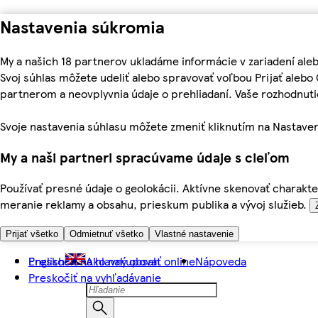
Nastavenia súkromia
My a našich 18 partnerov ukladáme informácie v zariadení ale
Svoj súhlas môžete udeliť alebo spravovať voľbou Prijať aleb
partnerom a neovplyvnia údaje o prehliadaní. Vaše rozhodnu
Svoje nastavenia súhlasu môžete zmeniť kliknutím na Nastaven
My a naši partneri spracúvame údaje s cieľom
Používať presné údaje o geolokácii. Aktívne skenovať charakter
meranie reklamy a obsahu, prieskum publika a vývoj služieb.
Prijať všetko
Odmietnuť všetko
Vlastné nastavenie
Preskočiť na hlavný obsah
English
Ako nakupovať online
Nápoveda
Preskočiť na vyhľadávanie