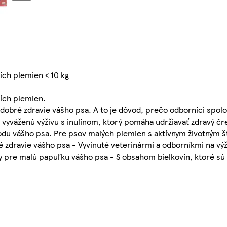
ích plemien < 10 kg
ích plemien.
 dobré zdravie vášho psa. A to je dôvod, prečo odborníci spo
 vyváženú výživu s inulínom, ktorý pomáha udržiavať zdravý č
odu vášho psa. Pre psov malých plemien s aktívnym životným š
 zdravie vášho psa - Vyvinuté veterinármi a odborníkmi na výž
y pre malú papuľku vášho psa - S obsahom bielkovín, ktoré sú