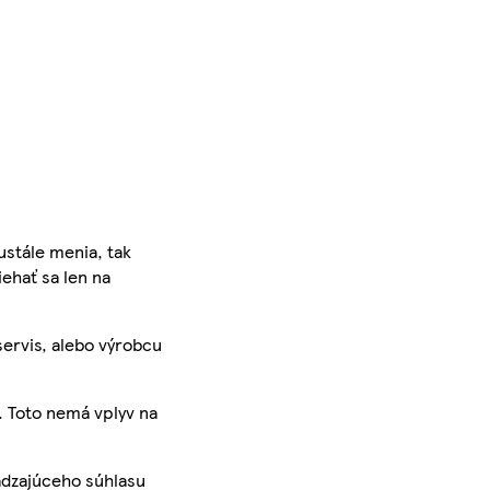
ustále menia, tak
iehať sa len na
servis, alebo výrobcu
. Toto nemá vplyv na
ádzajúceho súhlasu