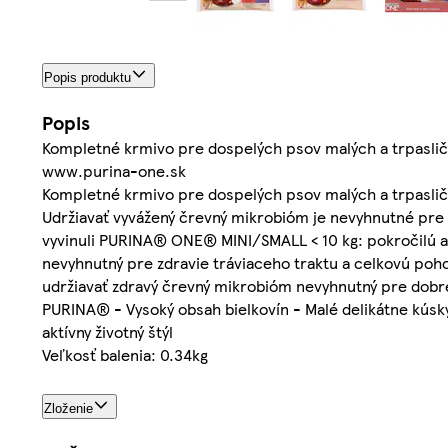
Popis produktu
Popis
Kompletné krmivo pre dospelých psov malých a trpaslič
www.purina-one.sk
Kompletné krmivo pre dospelých psov malých a trpaslič
Udržiavať vyvážený črevný mikrobióm je nevyhnutné pre
vyvinuli PURINA® ONE® MINI/SMALL < 10 kg: pokročilú a
nevyhnutný pre zdravie tráviaceho traktu a celkovú poh
udržiavať zdravý črevný mikrobióm nevyhnutný pre dobré
PURINA® - Vysoký obsah bielkovín - Malé delikátne kúsk
aktívny životný štýl
Veľkosť balenia: 0.34kg
Zloženie