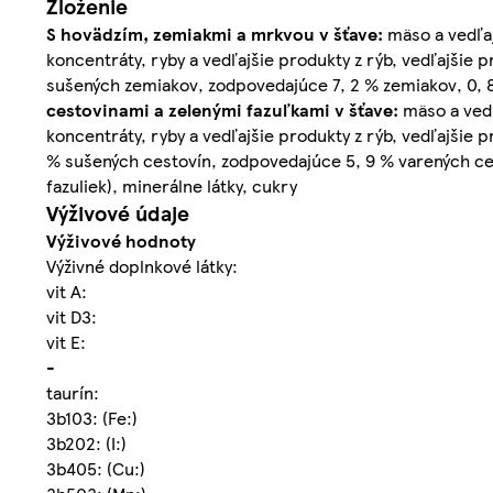
Zloženie
S hovädzím, zemiakmi a mrkvou v šťave:
mäso a vedľaj
koncentráty, ryby a vedľajšie produkty z rýb, vedľajšie p
sušených zemiakov, zodpovedajúce 7, 2 % zemiakov, 0, 8
cestovinami a zelenými fazuľkami v šťave:
mäso a vedľ
koncentráty, ryby a vedľajšie produkty z rýb, vedľajšie 
% sušených cestovín, zodpovedajúce 5, 9 % varených ces
fazuliek), minerálne látky, cukry
Výživové údaje
Výživové hodnoty
Výživné doplnkové látky:
vit A:
vit D3:
vit E:
-
taurín:
3b103: (Fe:)
3b202: (I:)
3b405: (Cu:)