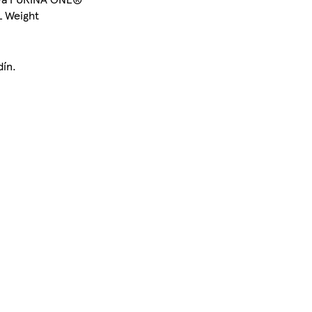
L Weight
dín.