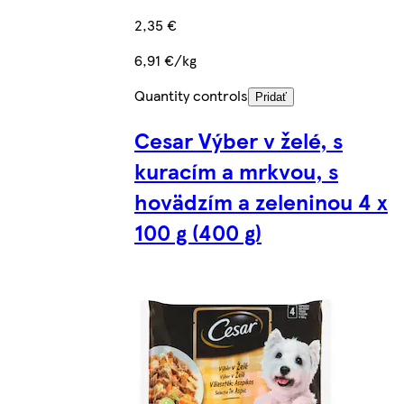
2,35 €
6,91 €/kg
Quantity controls
Pridať
Cesar Výber v želé, s
kuracím a mrkvou, s
hovädzím a zeleninou 4 x
100 g (400 g)