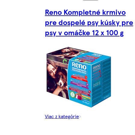
Reno Kompletné krmivo
pre dospelé psy kúsky pre
psy v omáčke 12 x 100 g
Viac z kategórie