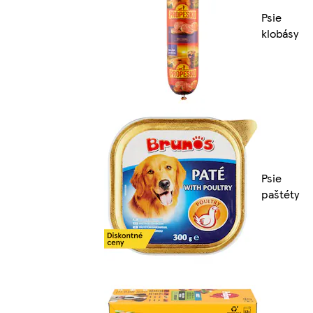
Psie
klobásy
Psie
paštéty