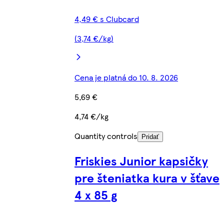
4,49 € s Clubcard
(3,74 €/kg)
Cena je platná do 10. 8. 2026
5,69 €
4,74 €/kg
Quantity controls
Pridať
Friskies Junior kapsičky
pre šteniatka kura v šťave
4 x 85 g