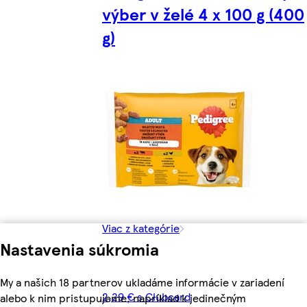
výber v želé 4 x 100 g (400
g)
Viac z kategórie
Nastavenia súkromia
My a našich 18 partnerov ukladáme informácie v zariadení
2,29 € s Clubcard
alebo k nim pristupujeme, napríklad k jedinečným