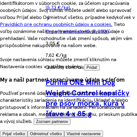
identifikátorom v súboroch cookie, za účelom spracúvania
(5,73 €/kg)
osobných údajov. Svoj súhlas môžete udeliť alebo spravovať
voľbou Prijať alebo Odmietnuť všetko, prípadne kedykoľvek v
Pravidlách pre ochranu osobných údajov a cookies.
Tieto
voľby oznámime našim partnerom a neovplyvnia údaje o
Cena je platná do 10. 8. 2026
prehliadaní. Vaše rozhodnutie však zmení spôsob, akým vám
3,05 €
prispôsobíme nakupovanie na našom webe.
7,62 €/kg
Svoje nastavenia súhlasu môžete zmeniť kliknutím na
Nastavenia cookies v pätičke stránky.
Quantity controls
Pridať
My a naši partneri spracúvame údaje s cieľom
Purina ONE Mini Dog
Weight Control kapsičky
Používať presné údaje o geolokácii. Aktívne skenovať
charakteristiky zariadenia na identifikáciu. Ukladať a/alebo
pre psov morka, kura v
pristupovať k informáciám na zariadení. Personalizovaná
šťave 4 x 85 g
reklama a obsah, meranie reklamy a obsahu, prieskum publika
a vývoj služieb.
Zoznam partnerov
Prijať všetko
Odmietnuť všetko
Vlastné nastavenie