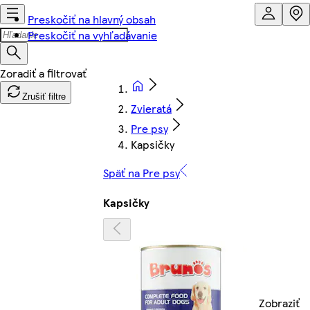
Preskočiť na hlavný obsah
Preskočiť na vyhľadávanie
Zrušiť filtre
Zvieratá
Pre psy
Kapsičky
Späť na Pre psy
Kapsičky
Zobraziť