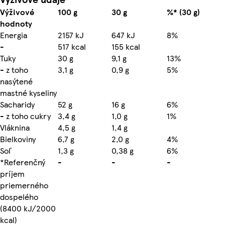
Výživové
100 g
30 g
%* (30 g)
hodnoty
Energia
2157 kJ
647 kJ
8%
-
517 kcal
155 kcal
Tuky
30 g
9,1 g
13%
- z toho
3,1 g
0,9 g
5%
nasýtené
mastné kyseliny
Sacharidy
52 g
16 g
6%
- z toho cukry
3,4 g
1,0 g
1%
Vláknina
4,5 g
1,4 g
Bielkoviny
6,7 g
2,0 g
4%
Soľ
1,3 g
0,38 g
6%
*Referenčný
-
-
-
príjem
priemerného
dospelého
(8400 kJ/2000
kcal)