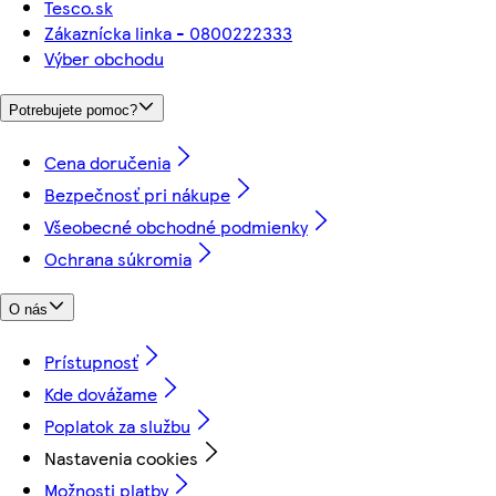
Tesco.sk
Zákaznícka linka - 0800222333
Výber obchodu
Potrebujete pomoc?
Cena doručenia
Bezpečnosť pri nákupe
Všeobecné obchodné podmienky
Ochrana súkromia
O nás
Prístupnosť
Kde dovážame
Poplatok za službu
Nastavenia cookies
Možnosti platby