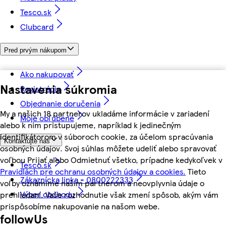
Tesco.sk
Clubcard
Pred prvým nákupom
Ako nakupovať
Nastavenia súkromia
Registrácia
Objednanie doručenia
My a našich 18 partnerov ukladáme informácie v zariadení
Moje obľúbené
alebo k nim pristupujeme, napríklad k jedinečným
identifikátorom v súboroch cookie, za účelom spracúvania
Kontaktujte nás
osobných údajov. Svoj súhlas môžete udeliť alebo spravovať
voľbou Prijať alebo Odmietnuť všetko, prípadne kedykoľvek v
Tesco.sk
Pravidlách pre ochranu osobných údajov a cookies.
Tieto
Zákaznícka linka - 0800222333
voľby oznámime našim partnerom a neovplyvnia údaje o
Výber obchodu
prehliadaní. Vaše rozhodnutie však zmení spôsob, akým vám
prispôsobíme nakupovanie na našom webe.
followUs