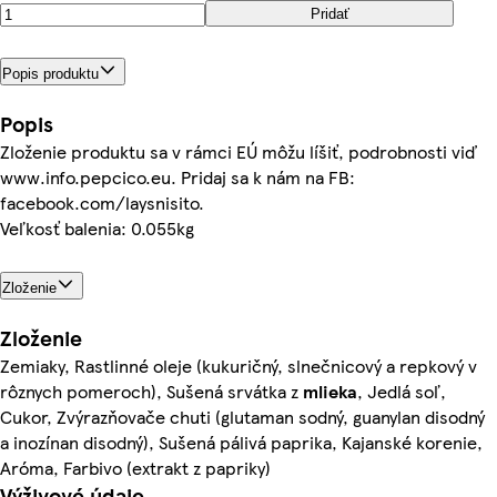
Pridať
Popis produktu
Popis
Zloženie produktu sa v rámci EÚ môžu líšiť, podrobnosti viď
www.info.pepcico.eu. Pridaj sa k nám na FB:
facebook.com/laysnisito.
Veľkosť balenia: 0.055kg
Zloženie
Zloženie
Zemiaky, Rastlinné oleje (kukuričný, slnečnicový a repkový v
rôznych pomeroch), Sušená srvátka z
mlieka
, Jedlá soľ,
Cukor, Zvýrazňovače chuti (glutaman sodný, guanylan disodný
a inozínan disodný), Sušená pálivá paprika, Kajanské korenie,
Aróma, Farbivo (extrakt z papriky)
Výživové údaje