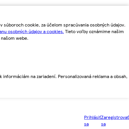
m v súboroch cookie, za účelom spracúvania osobných údajov.
anu osobných údajov a cookies.
Tieto voľby oznámime našim
a našom webe.
ť k informáciám na zariadení. Personalizovaná reklama a obsah,
Prihlásiť
Zaregistrovať
sa
sa