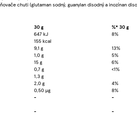
zňovače chuti (glutaman sodný, guanylan disodný a inozínan dis
30 g
%* 30 g
647 kJ
8%
155 kcal
9,1 g
13%
1,0 g
5%
15 g
6%
0,7 g
<1%
1,3 g
2,0 g
4%
0,50 µg
8%
-
-
-
-