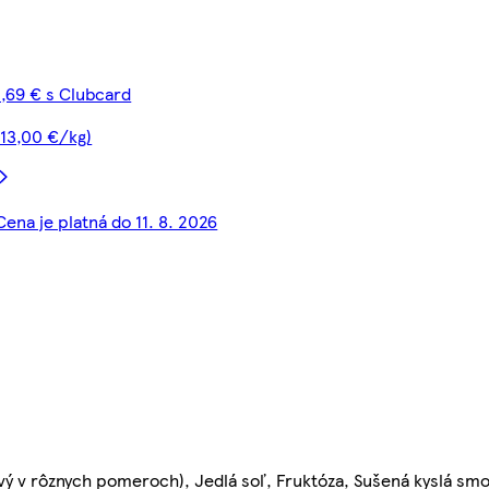
1,69 € s Clubcard
(13,00 €/kg)
Cena je platná do 11. 8. 2026
ový v rôznych pomeroch), Jedlá soľ, Fruktóza, Sušená kyslá sm