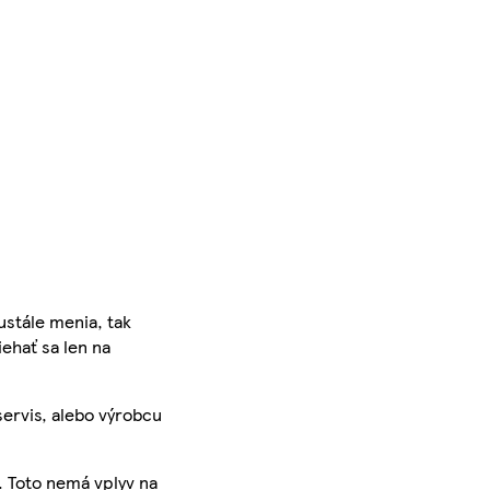
ustále menia, tak
iehať sa len na
servis, alebo výrobcu
. Toto nemá vplyv na