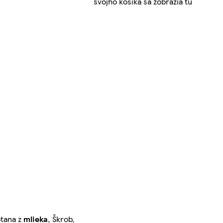
svojho košíka sa zobrazia tu
otana z
mlieka
, Škrob,