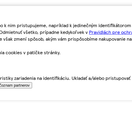
bo k nim pristupujeme, napríklad k jedinečným identifikátoro
o Odmietnuť všetko, prípadne kedykoľvek v
Pravidlách pre ochr
tie však zmení spôsob, akým vám prispôsobíme nakupovanie n
ia cookies v pätičke stránky.
istiky zariadenia na identifikáciu. Ukladať a/alebo pristupova
Zoznam partnerov