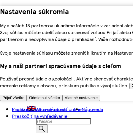
Nastavenia súkromia
My a našich 18 partnerov ukladáme informácie v zariadení ale
Svoj súhlas môžete udeliť alebo spravovať voľbou Prijať aleb
partnerom a neovplyvnia údaje o prehliadaní. Vaše rozhodnu
Svoje nastavenia súhlasu môžete zmeniť kliknutím na Nastaven
My a naši partneri spracúvame údaje s cieľom
Používať presné údaje o geolokácii. Aktívne skenovať charakter
meranie reklamy a obsahu, prieskum publika a vývoj služieb.
Prijať všetko
Odmietnuť všetko
Vlastné nastavenie
Preskočiť na hlavný obsah
English
Ako nakupovať online
Nápoveda
Preskočiť na vyhľadávanie