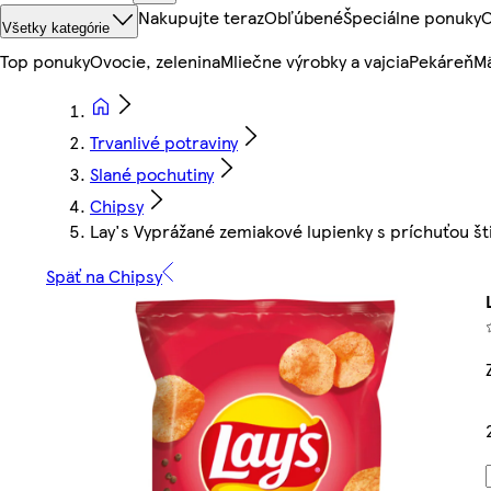
Nakupujte teraz
Obľúbené
Špeciálne ponuky
O
Všetky kategórie
Top ponuky
Ovocie, zelenina
Mliečne výrobky a vajcia
Pekáreň
Mä
Trvanlivé potraviny
Slané pochutiny
Chipsy
Lay's Vyprážané zemiakové lupienky s príchuťou šti
Späť na Chipsy