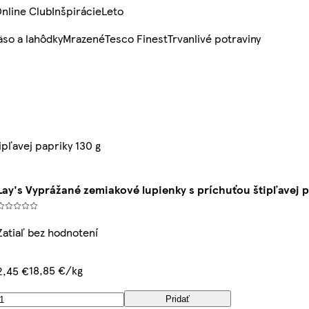
nline Club
Inšpirácie
Leto
so a lahôdky
Mrazené
Tesco Finest
Trvanlivé potraviny
pľavej papriky 130 g
Lay's Vyprážané zemiakové lupienky s príchuťou štipľavej p
Zatiaľ bez hodnotení
18,85 €/kg
2,45 €
Pridať