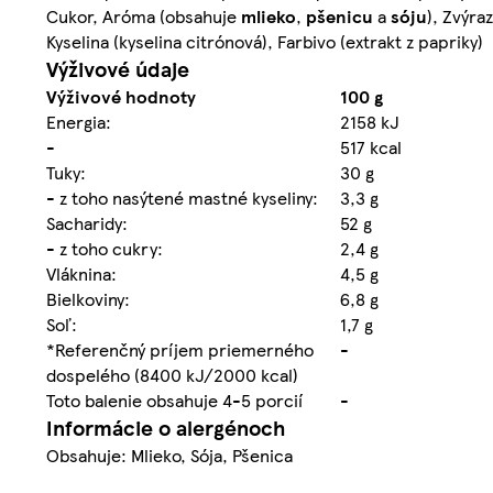
Cukor, Aróma (obsahuje
mlieko
,
pšenicu
a
sóju
), Zvýra
Kyselina (kyselina citrónová), Farbivo (extrakt z papriky)
Výživové údaje
Výživové hodnoty
100 g
Energia:
2158 kJ
-
517 kcal
Tuky:
30 g
- z toho nasýtené mastné kyseliny:
3,3 g
Sacharidy:
52 g
- z toho cukry:
2,4 g
Vláknina:
4,5 g
Bielkoviny:
6,8 g
Soľ:
1,7 g
*Referenčný príjem priemerného
-
dospelého (8400 kJ/2000 kcal)
Toto balenie obsahuje 4-5 porcií
-
Informácie o alergénoch
Obsahuje: Mlieko, Sója, Pšenica