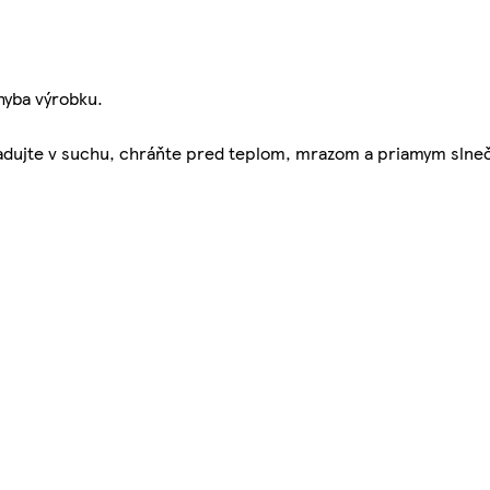
chyba výrobku.
kladujte v suchu, chráňte pred teplom, mrazom a priamym slne