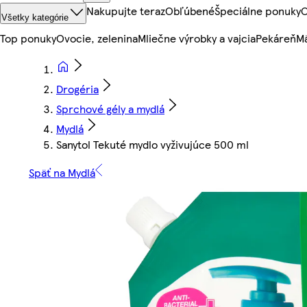
Nakupujte teraz
Obľúbené
Špeciálne ponuky
O
Všetky kategórie
Top ponuky
Ovocie, zelenina
Mliečne výrobky a vajcia
Pekáreň
Mä
Drogéria
Sprchové gély a mydlá
Mydlá
Sanytol Tekuté mydlo vyživujúce 500 ml
Späť na Mydlá