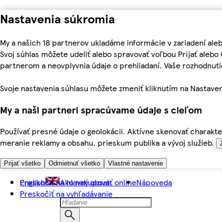
Nastavenia súkromia
My a našich 18 partnerov ukladáme informácie v zariadení ale
Svoj súhlas môžete udeliť alebo spravovať voľbou Prijať aleb
partnerom a neovplyvnia údaje o prehliadaní. Vaše rozhodnu
Svoje nastavenia súhlasu môžete zmeniť kliknutím na Nastaven
My a naši partneri spracúvame údaje s cieľom
Používať presné údaje o geolokácii. Aktívne skenovať charakter
meranie reklamy a obsahu, prieskum publika a vývoj služieb.
Prijať všetko
Odmietnuť všetko
Vlastné nastavenie
Preskočiť na hlavný obsah
English
Ako nakupovať online
Nápoveda
Preskočiť na vyhľadávanie