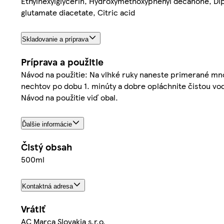
Ethylhexylglycerin, Hydroxymethoxyphenyl decanone, Di
glutamate diacetate, Citric acid
Skladovanie a príprava
Príprava a použitie
Návod na použitie: Na vlhké ruky naneste primerané množ
nechtov po dobu 1. minúty a dobre opláchnite čistou vo
Návod na použitie viď obal.
Ďalšie informácie
Čistý obsah
500ml
Kontaktná adresa
Vrátiť
AC Marca Slovakia s.r.o.