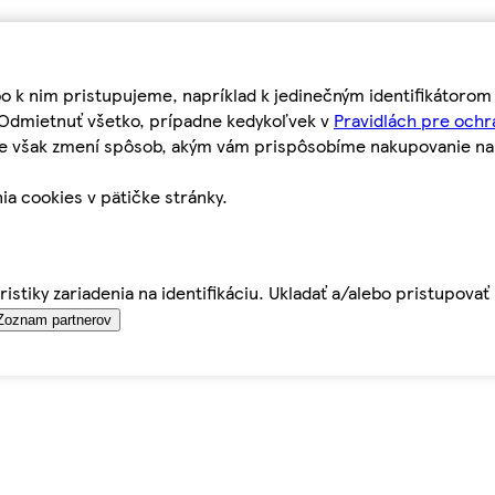
bo k nim pristupujeme, napríklad k jedinečným identifikátoro
o Odmietnuť všetko, prípadne kedykoľvek v
Pravidlách pre ochr
tie však zmení spôsob, akým vám prispôsobíme nakupovanie n
ia cookies v pätičke stránky.
istiky zariadenia na identifikáciu. Ukladať a/alebo pristupova
Zoznam partnerov