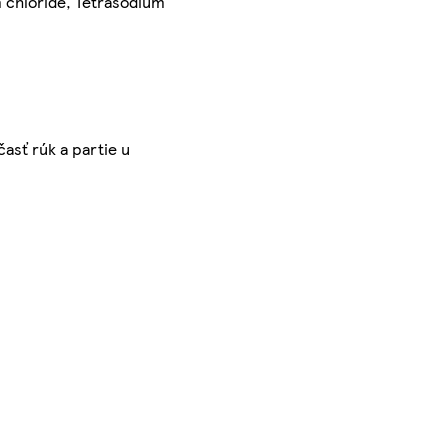
 chloride, Tetrasodium
asť rúk a partie u