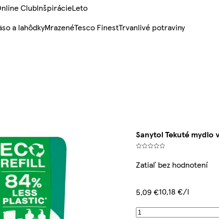
nline Club
Inšpirácie
Leto
so a lahôdky
Mrazené
Tesco Finest
Trvanlivé potraviny
Sanytol Tekuté mydlo 
Zatiaľ bez hodnotení
10,18 €/l
5,09 €