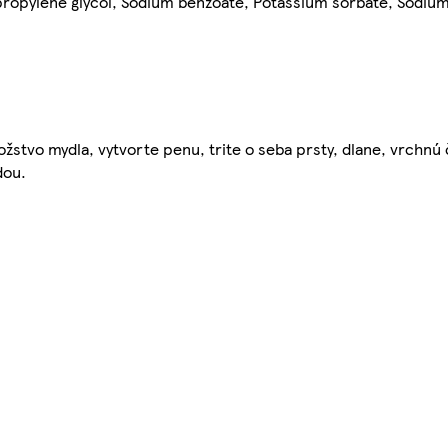
propylene glycol, Sodium benzoate, Potassium sorbate, Sodium
stvo mydla, vytvorte penu, trite o seba prsty, dlane, vrchnú č
dou.