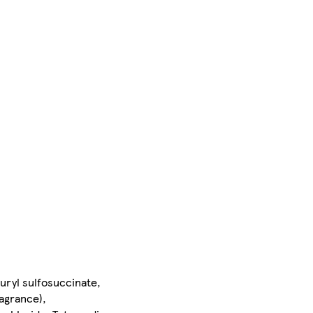
uryl sulfosuccinate,
ragrance),