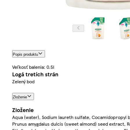
Popis produktu
Veľkosť balenia: 0.5l
Logá tretích strán
Zelený bod
Zloženie
Zloženie
Aqua (water), Sodium laureth sulfate, Cocamidopropyl be
Prunus amygdalus dulcis (sweet almond) seed extract, Roy