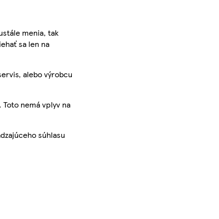
ustále menia, tak
iehať sa len na
servis, alebo výrobcu
. Toto nemá vplyv na
ádzajúceho súhlasu