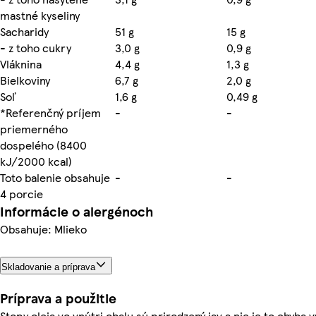
mastné kyseliny
Sacharidy
51 g
15 g
- z toho cukry
3,0 g
0,9 g
Vláknina
4,4 g
1,3 g
Bielkoviny
6,7 g
2,0 g
Soľ
1,6 g
0,49 g
*Referenčný príjem
-
-
priemerného
dospelého (8400
kJ/2000 kcal)
Toto balenie obsahuje
-
-
4 porcie
Informácie o alergénoch
Obsahuje: Mlieko
Skladovanie a príprava
Príprava a použitie
Stopy oleja vo vnútri obalu sú prirodzený jav a nie je to chyba 