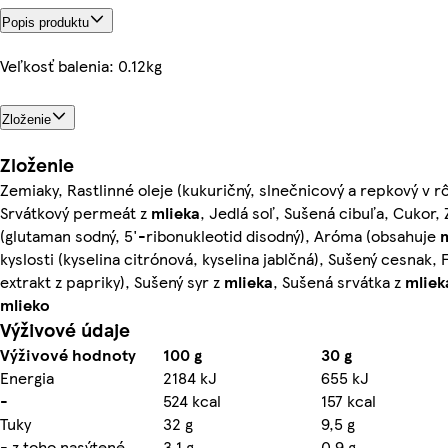
Popis produktu
Veľkosť balenia: 0.12kg
Zloženie
Zloženie
Zemiaky, Rastlinné oleje (kukuričný, slnečnicový a repkový v 
Srvátkový permeát z
mlieka
, Jedlá soľ, Sušená cibuľa, Cukor,
(glutaman sodný, 5'-ribonukleotid disodný), Aróma (obsahuje
kyslosti (kyselina citrónová, kyselina jablčná), Sušený cesnak, F
extrakt z papriky), Sušený syr z
mlieka
, Sušená srvátka z
mliek
mlieko
Výživové údaje
Výživové hodnoty
100 g
30 g
Energia
2184 kJ
655 kJ
-
524 kcal
157 kcal
Tuky
32 g
9,5 g
- z toho nasýtené
3,1 g
0,9 g