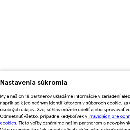
Nastavenia súkromia
My a našich 18 partnerov ukladáme informácie v zariadení ale
napríklad k jedinečným identifikátorom v súboroch cookie, z
osobných údajov. Svoj súhlas môžete udeliť alebo spravovať vo
Odmietnuť všetko, prípadne kedykoľvek v
Pravidlách pre och
cookies.
Tieto voľby oznámime našim partnerom a neovplyvnia 
Vaše rozhodnutie však zmení spôsob, akým vám prispôsobím