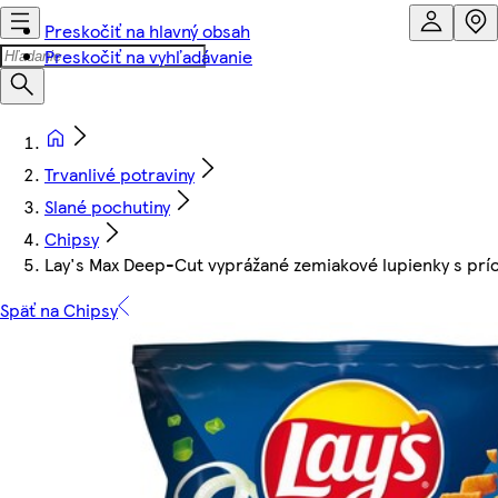
Preskočiť na hlavný obsah
Preskočiť na vyhľadávanie
Trvanlivé potraviny
Slané pochutiny
Chipsy
Lay's Max Deep-Cut vyprážané zemiakové lupienky s príc
Späť na Chipsy