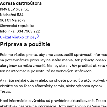
Adresa distribútora
KMV BEV SK s.r.o.
Nádražná 534
901 01 Malacky
Slovenská republika
Infolinka: 034 7963 222
Ukázať všetko Chipsy
Príprava a použitie
Robíme všetko pre to, aby sme zabezpečili správnosť informác
sa potravinárske produkty neustále menia, tak prísady, obsah v
alergénov sa môžu zmeniť. Mali by ste si vždy prečítať etiketu
len na informácie poskytnuté na webových stránkach.
Ak máte nejaké otázky alebo sa chcete poradiť o akýchkoľvek
obráťte sa na Tesco zákaznícky servis, alebo výrobcu výrobku, 
Tesco.
Hoci informácie o výrobku sú pravidelne aktualizované, Tesc
akékoľvek nesprávne informácie. Toto nemá vplyv na Vaše zá