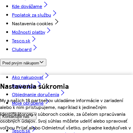
Kde dovážame
Poplatok za službu
Nastavenia cookies
Možnosti platby
Tesco.sk
Clubcard
Pred prvým nákupom
Ako nakupovať
Nastavenia súkromia
Registrácia
Objednanie doručenia
My a našich 18 partnerov ukladáme informácie v zariadení
Moje obľúbené
alebo k nim pristupujeme, napríklad k jedinečným
identifikátorom v súboroch cookie, za účelom spracúvania
Kontaktujte nás
osobných údajov. Svoj súhlas môžete udeliť alebo spravovať
voľbou Prijať alebo Odmietnuť všetko, prípadne kedykoľvek v
Tesco.sk