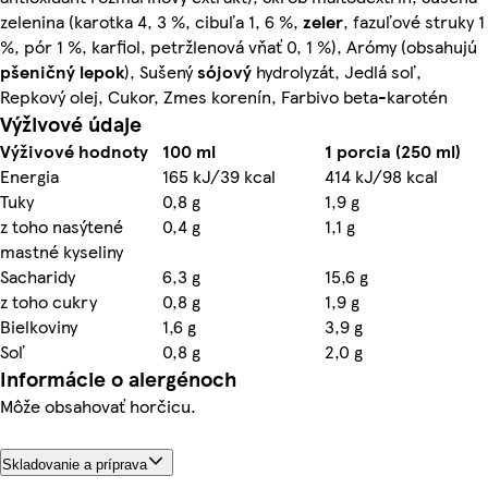
zelenina (karotka 4, 3 %, cibuľa 1, 6 %,
zeler
, fazuľové struky 1
%, pór 1 %, karfiol, petržlenová vňať 0, 1 %), Arómy (obsahujú
pšeničný
lepok
), Sušený
sójový
hydrolyzát, Jedlá soľ,
Repkový olej, Cukor, Zmes korenín, Farbivo beta-karotén
Výživové údaje
Výživové hodnoty
100 ml
1 porcia (250 ml)
Energia
165 kJ/39 kcal
414 kJ/98 kcal
Tuky
0,8 g
1,9 g
z toho nasýtené
0,4 g
1,1 g
mastné kyseliny
Sacharidy
6,3 g
15,6 g
z toho cukry
0,8 g
1,9 g
Bielkoviny
1,6 g
3,9 g
Soľ
0,8 g
2,0 g
Informácie o alergénoch
Môže obsahovať horčicu.
Skladovanie a príprava