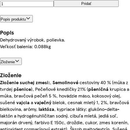
Pridať
Popis produktu
Popis
Dehydrovaný výrobok, polievka.
Veľkosť balenia: 0.088kg
Zloženie
Zloženie
Zloženie suchej zmesi:
,
Semolinové
cestoviny 40 % (múka z
tvrdej
pšenice
), Pečeňové knedličky 21% (
pšeničná
krupica a
múka, bravčová pečeň 5 %, hovädzie mäso, kokosový olej,
sušené
vajcia
a
vaječný
bielok, cesnak mletý 1, 2%, bravčová
bielkovina, arómy,
laktóza
, kypriace látky: glukóno-delta-
laktón a hydrogénuhličitan sodný, cibuľa mletá, jedlá soľ,
majorán drvený, farbivo E 150c, droždie, cukor, zmes korenín,
antioxidant rozmarínový extrakt), Škrob maltodextrín, Sušená