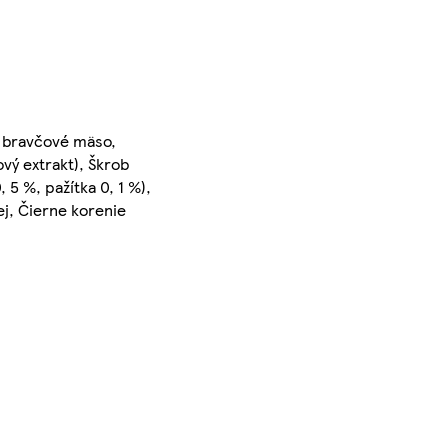
é bravčové mäso,
ový extrakt), Škrob
 5 %, pažítka 0, 1 %),
ej, Čierne korenie