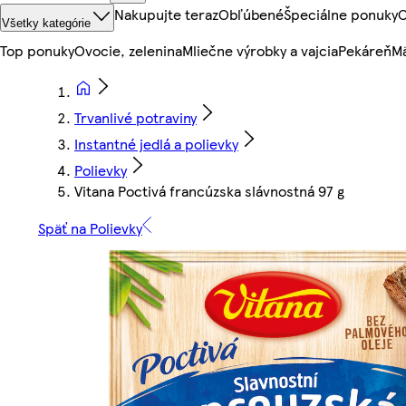
Nakupujte teraz
Obľúbené
Špeciálne ponuky
O
Všetky kategórie
Top ponuky
Ovocie, zelenina
Mliečne výrobky a vajcia
Pekáreň
Mä
Trvanlivé potraviny
Instantné jedlá a polievky
Polievky
Vitana Poctivá francúzska slávnostná 97 g
Späť na Polievky