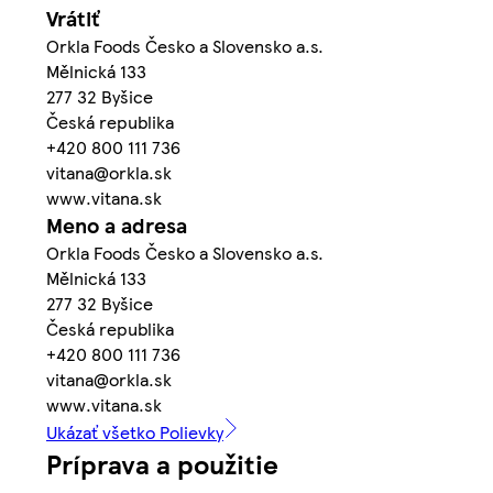
Vrátiť
Orkla Foods Česko a Slovensko a.s.
Mělnická 133
277 32 Byšice
Česká republika
+420 800 111 736
vitana@orkla.sk
www.vitana.sk
Meno a adresa
Orkla Foods Česko a Slovensko a.s.
Mělnická 133
277 32 Byšice
Česká republika
+420 800 111 736
vitana@orkla.sk
www.vitana.sk
Ukázať všetko Polievky
Príprava a použitie