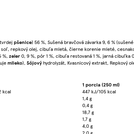
 tvrdej
pšenice
) 56 %, Sušená bravčová závarka 9, 6 % (sušen
á soľ, repkový olej, cibuľa mletá, čierne korenie mleté, cesnak
 5 %,
zeler
0, 9 %, pór 1 %, cibuľa restovaná 1 %, jarná cibuľka 0,
uje
mlieko
),
Sójový
hydrolyzát, Kvasnicový extrakt, Repkový ol
1 porcia (250 ml)
2 kcal
447 kJ/105 kcal
1,4 g
0,4 g
18,7 g
1,7 g
4,0 g
2,0 g