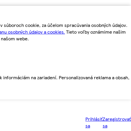
m v súboroch cookie, za účelom spracúvania osobných údajov.
anu osobných údajov a cookies.
Tieto voľby oznámime našim
a našom webe.
ť k informáciám na zariadení. Personalizovaná reklama a obsah,
Prihlásiť
Zaregistrovať
sa
sa