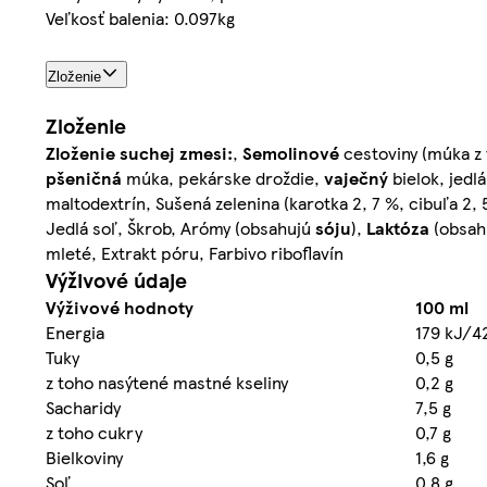
Veľkosť balenia: 0.097kg
Zloženie
Zloženie
Zloženie suchej zmesi:
,
Semolinové
cestoviny (múka z
pšeničná
múka, pekárske droždie,
vaječný
bielok, jedl
maltodextrín, Sušená zelenina (karotka 2, 7 %, cibuľa 2,
Jedlá soľ, Škrob, Arómy (obsahujú
sóju
),
Laktóza
(obsah
mleté, Extrakt póru, Farbivo riboflavín
Výživové údaje
Výživové hodnoty
100 ml
Energia
179 kJ/4
Tuky
0,5 g
z toho nasýtené mastné kseliny
0,2 g
Sacharidy
7,5 g
z toho cukry
0,7 g
Bielkoviny
1,6 g
Soľ
0,8 g