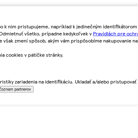
bo k nim pristupujeme, napríklad k jedinečným identifikátoro
o Odmietnuť všetko, prípadne kedykoľvek v
Pravidlách pre ochr
tie však zmení spôsob, akým vám prispôsobíme nakupovanie n
ia cookies v pätičke stránky.
istiky zariadenia na identifikáciu. Ukladať a/alebo pristupova
Zoznam partnerov