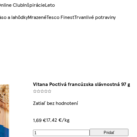
nline Club
Inšpirácie
Leto
so a lahôdky
Mrazené
Tesco Finest
Trvanlivé potraviny
Vitana Poctivá francúzska slávnostná 97 g
Zatiaľ bez hodnotení
17,42 €/kg
1,69 €
Pridať