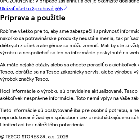
UPOZORNENIE: V prípade zasiahnutia očí je okamžite dôkladne
Ukázať všetko Sprchové gély
Príprava a použitie
Robíme všetko pre to, aby sme zabezpečili správnosť informác
nakoľko sa potravinárske produkty neustále menia, tak prísady
diétnych zložiek a alergénov sa môžu zmeniť. Mali by ste si vžd
výrobku a nespoliehať sa len na informácie poskytnuté na we
Ak máte nejaké otázky alebo sa chcete poradiť o akýchkoľvek
Tesco, obráťte sa na Tesco zákaznícky servis, alebo výrobcu vý
výrobok značky Tesco.
Hoci informácie o výrobku sú pravidelne aktualizované, Tesc
akékoľvek nesprávne informácie. Toto nemá vplyv na Vaše zá
Tieto informácie sú poskytované iba pre osobnú potrebu, a n
reprodukované žiadnym spôsobom bez predchádzajúceho súhl
Limited ani bez náležitého potvrdenia.
© TESCO STORES SR, a.s. 2026