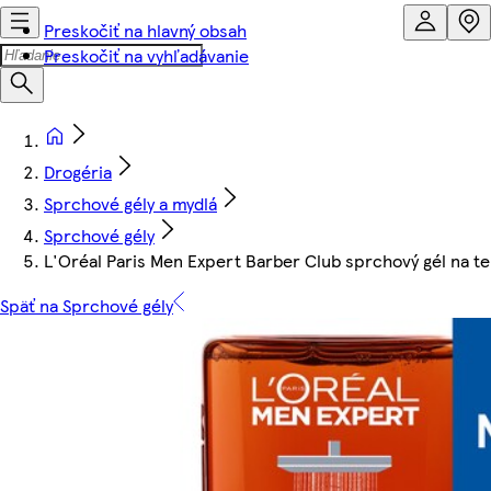
Preskočiť na hlavný obsah
Preskočiť na vyhľadávanie
Drogéria
Sprchové gély a mydlá
Sprchové gély
L'Oréal Paris Men Expert Barber Club sprchový gél na te
Späť na Sprchové gély