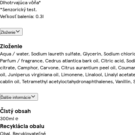
Dlhotrvajúca vôňa*
*Senzorický test.
Veľkosť balenia: 0.3l
Zloženie
Zloženie
Aqua / water, Sodium laureth sulfate, Glycerin, Sodium chlor
Parfum / fragrance, Cedrus atlantica bark oil, Citric acid, Sod
citrate, Camphor, Carvone, Citrus aurantium peel oil, Coumar
oil, Juniperus virginiana oil, Limonene, Linalool, Linalyl acet
cablin oil, Tetramethyl acetyloctahydronaphthalenes, Vanillin
Ďalšie informácie
Čistý obsah
300ml ℮
Recyklácia obalu
Obal. Recyklovateľné