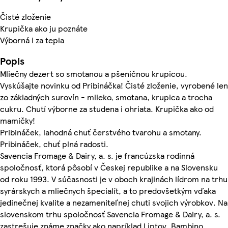
Čisté zloženie
Krupička ako ju poznáte
Výborná i za tepla
Popis
Mliečny dezert so smotanou a pšeničnou krupicou.
Vyskúšajte novinku od Pribináčka! Čisté zloženie, vyrobené len
zo základných surovín - mlieko, smotana, krupica a trocha
cukru. Chutí výborne za studena i ohriata. Krupička ako od
mamičky!
Pribináček, lahodná chuť čerstvého tvarohu a smotany.
Pribináček, chuť plná radosti.
Savencia Fromage & Dairy, a. s. je francúzska rodinná
spoločnosť, ktorá pôsobí v Českej republike a na Slovensku
od roku 1993. V súčasnosti je v oboch krajinách lídrom na trhu
syrárskych a mliečnych špecialít, a to predovšetkým vďaka
jedinečnej kvalite a nezameniteľnej chuti svojich výrobkov. Na
slovenskom trhu spoločnosť Savencia Fromage & Dairy, a. s.
zastrešuje známe značky ako napríklad Liptov, Bambino,