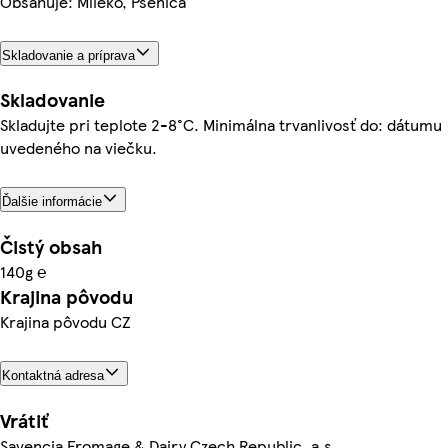
Obsahuje: Mlieko, Pšenica
Skladovanie a príprava
Skladovanie
Skladujte pri teplote 2-8°C. Minimálna trvanlivosť do: dátumu
uvedeného na viečku.
Ďalšie informácie
Čistý obsah
140g ℮
Krajina pôvodu
Krajina pôvodu CZ
Kontaktná adresa
Vrátiť
Savencia Fromage & Dairy Czech Republic, a.s.