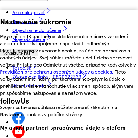
Ako nakupovať
Nastavenia súkromia
Registrácia
Objednanie doručenia
My a našich 18 partnerov ukladáme informácie v zariadení
Moje obľúbené
alebo k nim pristupujeme, napríklad k jedinečným
identifikátorom v súboroch cookie, za účelom spracúvania
Kontaktujte nás
osobných údajov. Svoj súhlas môžete udeliť alebo spravovať
voľbou Prijať alebo Odmietnuť všetko, prípadne kedykoľvek v
Tesco.sk
Pravidlách pre ochranu osobných údajov a cookies.
Tieto
Zákaznícka linka - 0800222333
voľby oznámime našim partnerom a neovplyvnia údaje o
Výber obchodu
prehliadaní. Vaše rozhodnutie však zmení spôsob, akým vám
prispôsobíme nakupovanie na našom webe.
followUs
Svoje nastavenia súhlasu môžete zmeniť kliknutím na
Nastavenia cookies v pätičke stránky.
My a naši partneri spracúvame údaje s cieľom