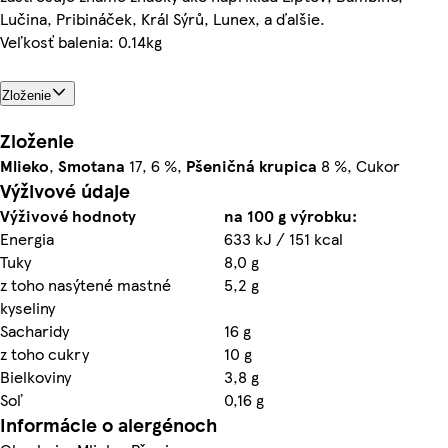
Lučina, Pribináček, Král Sýrů, Lunex, a ďalšie.
Veľkosť balenia: 0.14kg
Zloženie
Zloženie
Mlieko
,
Smotana
17, 6 %,
Pšeničná
krupica
8 %, Cukor
Výživové údaje
Výživové hodnoty
na 100 g výrobku:
Energia
633 kJ / 151 kcal
Tuky
8,0 g
z toho nasýtené mastné
5,2 g
kyseliny
Sacharidy
16 g
z toho cukry
10 g
Bielkoviny
3,8 g
Soľ
0,16 g
Informácie o alergénoch