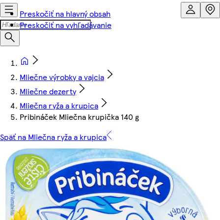
Preskočiť na hlavný obsah
Preskočiť na vyhľadávanie
Mliečne výrobky a vajcia
Mliečne dezerty
Mliečna ryža a krupica
Pribináček Mliečna krupička 140 g
Späť na Mliečna ryža a krupica