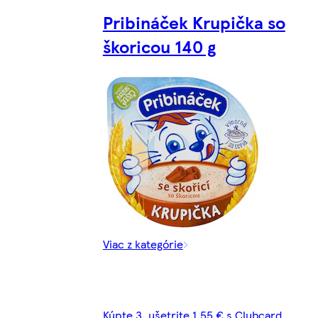
Pribináček Krupička so
škoricou 140 g
Viac z kategórie
Kúpte 3, ušetrite 1,55 € s Clubcard