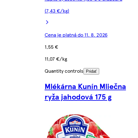
(7,43 €/kg)
Cena je platná do 11. 8. 2026
1,55 €
11,07 €/kg
Quantity controls
Pridať
Mlékárna Kunín Mliečna
ryža jahodová 175 g