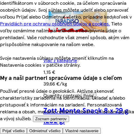
identifikátorom v súboroch cookie, za účelom spracúvania
osobných údajov. Svoj súhlas môžete udeliť alebo spravovať
voľbou Prijať alebo Odmietnuť všetko, prípadne kedykoľvek v
Pravidlách pre ochranu osobných údajov a cookies.
Tieto
voľby oznámime našim partnerom a neovplyvnia údaje o
prehliadaní. Vaše rozhodnutie však zmení spôsob, akým vám
prispôsobíme nakupovanie na našom webe.
Svoje nastavenia súhlasu môžete zmeniť kliknutím na
Viac z kategórie
Nastavenia cookies v pätičke stránky.
1,15 €
My a naši partneri spracúvame údaje s cieľom
39,66 €/kg
Používať presné údaje o geolokácii. Aktívne skenovať
Quantity controls
Pridať
charakteristiky zariadenia na identifikáciu. Ukladať a/alebo
pristupovať k informáciám na zariadení. Personalizovaná
Zott Monte Snack 8 x 29 g
reklama a obsah, meranie reklamy a obsahu, prieskum publika
a vývoj služieb.
(232 g)
Zoznam partnerov
Prijať všetko
Odmietnuť všetko
Vlastné nastavenie