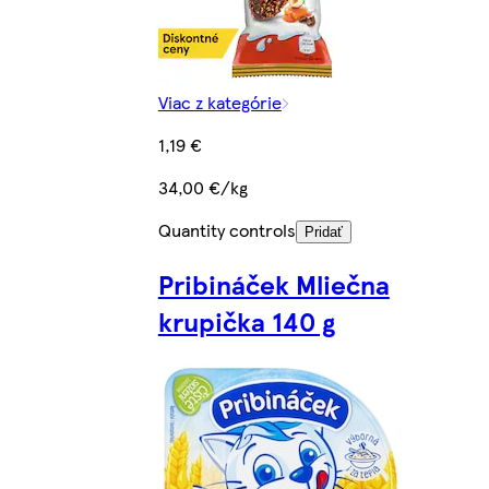
Viac z kategórie
1,19 €
34,00 €/kg
Quantity controls
Pridať
Pribináček Mliečna
krupička 140 g