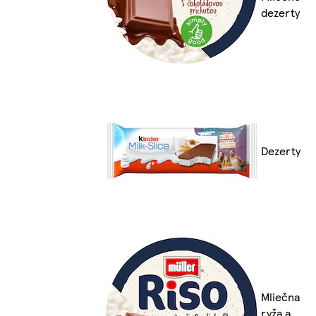
dezerty
Dezerty
Mliečna
ryža a