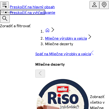
Preskočiť na hlavný obsah
Preskočiť na vyhľadávanie
Mliečne výrobky a vajcia
Mliečne dezerty
Späť na Mliečne výrobky a vajcia
Mliečne dezerty
Zobraziť
všetko v
Mliečne