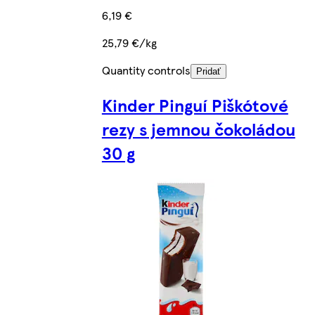
6,19 €
25,79 €/kg
Quantity controls
Pridať
Kinder Pinguí Piškótové
rezy s jemnou čokoládou
30 g