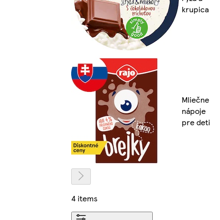
krupica
Mliečne
nápoje
pre deti
4 items