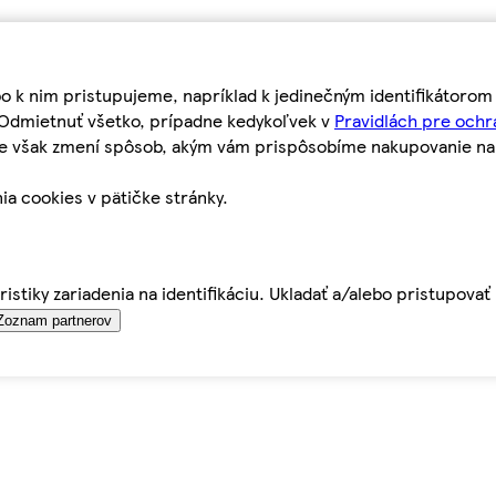
bo k nim pristupujeme, napríklad k jedinečným identifikátoro
o Odmietnuť všetko, prípadne kedykoľvek v
Pravidlách pre ochr
tie však zmení spôsob, akým vám prispôsobíme nakupovanie n
ia cookies v pätičke stránky.
istiky zariadenia na identifikáciu. Ukladať a/alebo pristupova
Zoznam partnerov