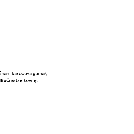
génan, karobová guma),
liečne
bielkoviny,