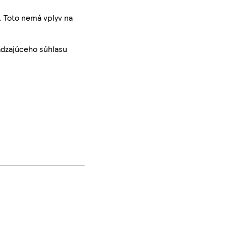
. Toto nemá vplyv na
ádzajúceho súhlasu