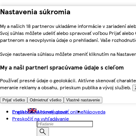
Nastavenia súkromia
My a našich 18 partnerov ukladáme informácie v zariadení ale
Svoj súhlas môžete udeliť alebo spravovať voľbou Prijať aleb
partnerom a neovplyvnia údaje o prehliadaní. Vaše rozhodnu
Svoje nastavenia súhlasu môžete zmeniť kliknutím na Nastaven
My a naši partneri spracúvame údaje s cieľom
Používať presné údaje o geolokácii. Aktívne skenovať charakter
meranie reklamy a obsahu, prieskum publika a vývoj služieb.
Prijať všetko
Odmietnuť všetko
Vlastné nastavenie
Preskočiť na hlavný obsah
English
Ako nakupovať online
Nápoveda
Preskočiť na vyhľadávanie