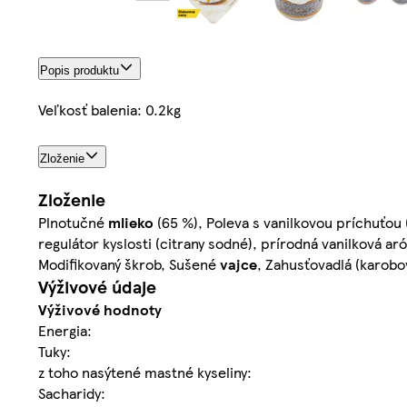
Popis produktu
Veľkosť balenia: 0.2kg
Zloženie
Zloženie
Plnotučné
mlieko
(65 %), Poleva s vanilkovou príchuťou (
regulátor kyslosti (citrany sodné), prírodná vanilková ar
Modifikovaný škrob, Sušené
vajce
, Zahusťovadlá (karob
Výživové údaje
Výživové hodnoty
Energia:
Tuky:
z toho nasýtené mastné kyseliny:
Sacharidy: