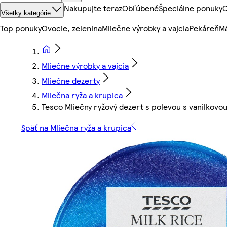
Nakupujte teraz
Obľúbené
Špeciálne ponuky
O
Všetky kategórie
Top ponuky
Ovocie, zelenina
Mliečne výrobky a vajcia
Pekáreň
Mä
Mliečne výrobky a vajcia
Mliečne dezerty
Mliečna ryža a krupica
Tesco Mliečny ryžový dezert s polevou s vanilkovo
Späť na Mliečna ryža a krupica