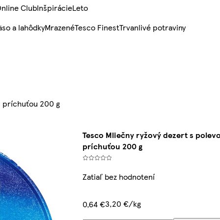
nline Club
Inšpirácie
Leto
so a lahôdky
Mrazené
Tesco Finest
Trvanlivé potraviny
u príchuťou 200 g
Tesco Mliečny ryžový dezert s polev
príchuťou 200 g
Zatiaľ bez hodnotení
3,20 €/kg
0,64 €