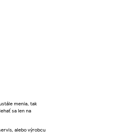
ustále menia, tak
iehať sa len na
servis, alebo výrobcu