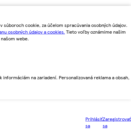
m v súboroch cookie, za účelom spracúvania osobných údajov.
anu osobných údajov a cookies.
Tieto voľby oznámime našim
a našom webe.
ť k informáciám na zariadení. Personalizovaná reklama a obsah,
Prihlásiť
Zaregistrovať
sa
sa