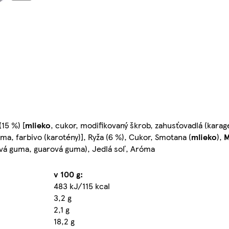
15 %) [
mlieko
, cukor, modifikovaný škrob, zahusťovadlá (kara
óma, farbivo (karotény)], Ryža (6 %), Cukor, Smotana (
mlieko
),
M
ová guma, guarová guma), Jedlá soľ, Aróma
v 100 g:
483 kJ/115 kcal
3,2 g
2,1 g
18,2 g