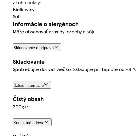
z toho cukry:
Bielkoviny:
Soľ:
Informácie o alergénoch
Môže obsahovať arašidy, orechy a sóju.
Skladovanie a príprava
Skladovanie
Spotrebujte do: viď viečko. Skladujte pri teplote od +4 °
Ďalšie informácie
Čistý obsah
200g ℮
Kontaktná adresa