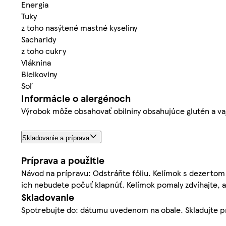
Energia
Tuky
z toho nasýtené mastné kyseliny
Sacharidy
z toho cukry
Vláknina
Bielkoviny
Soľ
Informácie o alergénoch
Výrobok môže obsahovať obilniny obsahujúce glutén a vaj
Skladovanie a príprava
Príprava a použitie
Návod na prípravu: Odstráňte fóliu. Kelímok s dezertom
ich nebudete počuť klapnúť. Kelímok pomaly zdvíhajte, ab
Skladovanie
Spotrebujte do: dátumu uvedenom na obale. Skladujte pr