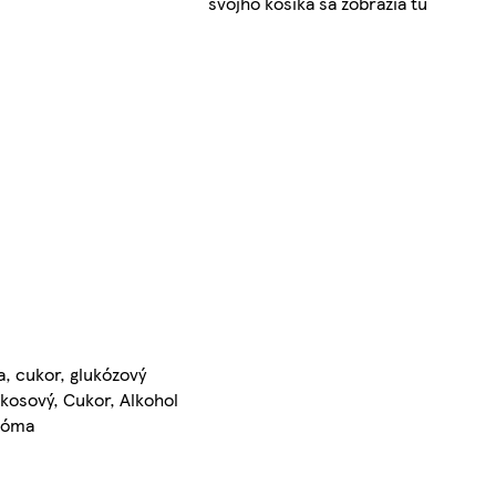
svojho košíka sa zobrazia tu
a, cukor, glukózový
kokosový, Cukor, Alkohol
Aróma