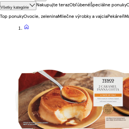
Nakupujte teraz
Obľúbené
Špeciálne ponuky
O
Všetky kategórie
Top ponuky
Ovocie, zelenina
Mliečne výrobky a vajcia
Pekáreň
Mä