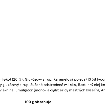
mlieko
) (20 %), Glukózový sirup, Karamelová poleva (13 %) [vod
ený glukózový sirup, Sušené odstredené
mlieko
, Rastlinný olej 
á vláknina, Emulgátor (mono- a diglyceridy mastných kyselín), 
100 g obsahuje