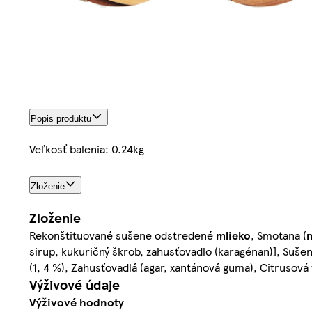
Popis produktu
Veľkosť balenia: 0.24kg
Zloženie
Zloženie
Rekonštituované sušene odstredené
mlieko
, Smotana (
sirup, kukuričný škrob, zahusťovadlo (karagénan)], Suš
(1, 4 %), Zahusťovadlá (agar, xantánová guma), Citrusov
Výživové údaje
Výživové hodnoty