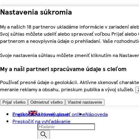
Nastavenia súkromia
My a našich 18 partnerov ukladáme informácie v zariadení ale
Svoj súhlas môžete udeliť alebo spravovať voľbou Prijať aleb
partnerom a neovplyvnia údaje o prehliadaní. Vaše rozhodnu
Svoje nastavenia súhlasu môžete zmeniť kliknutím na Nastaven
My a naši partneri spracúvame údaje s cieľom
Používať presné údaje o geolokácii. Aktívne skenovať charakter
meranie reklamy a obsahu, prieskum publika a vývoj služieb.
Prijať všetko
Odmietnuť všetko
Vlastné nastavenie
Preskočiť na hlavný obsah
English
Ako nakupovať online
Nápoveda
Preskočiť na vyhľadávanie