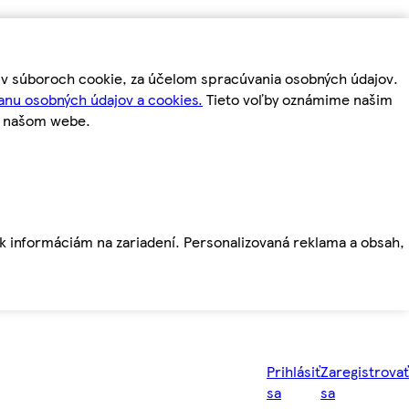
m v súboroch cookie, za účelom spracúvania osobných údajov.
anu osobných údajov a cookies.
Tieto voľby oznámime našim
a našom webe.
ť k informáciám na zariadení. Personalizovaná reklama a obsah,
Prihlásiť
Zaregistrovať
sa
sa