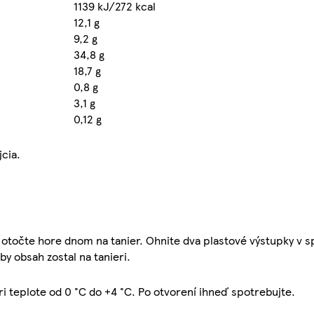
1139 kJ/272 kcal
12,1 g
9,2 g
34,8 g
18,7 g
0,8 g
3,1 g
0,12 g
cia.
 otočte hore dnom na tanier. Ohnite dva plastové výstupky v s
y obsah zostal na tanieri.
i teplote od 0 °C do +4 °C. Po otvorení ihneď spotrebujte.