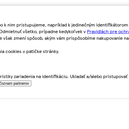
bo k nim pristupujeme, napríklad k jedinečným identifikátoro
o Odmietnuť všetko, prípadne kedykoľvek v
Pravidlách pre ochr
tie však zmení spôsob, akým vám prispôsobíme nakupovanie n
ia cookies v pätičke stránky.
istiky zariadenia na identifikáciu. Ukladať a/alebo pristupova
Zoznam partnerov