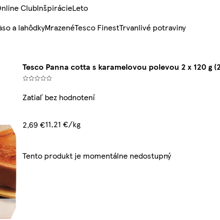
nline Club
Inšpirácie
Leto
so a lahôdky
Mrazené
Tesco Finest
Trvanlivé potraviny
Tesco Panna cotta s karamelovou polevou 2 x 120 g (
Zatiaľ bez hodnotení
11,21 €/kg
2,69 €
Tento produkt je momentálne nedostupný