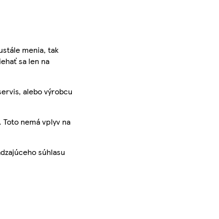
ustále menia, tak
iehať sa len na
servis, alebo výrobcu
. Toto nemá vplyv na
ádzajúceho súhlasu