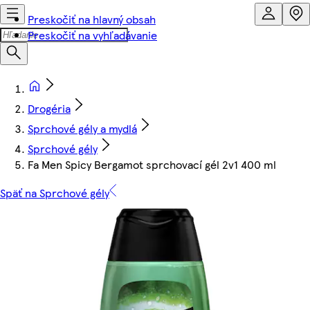
Preskočiť na hlavný obsah
Preskočiť na vyhľadávanie
Drogéria
Sprchové gély a mydlá
Sprchové gély
Fa Men Spicy Bergamot sprchovací gél 2v1 400 ml
Späť na Sprchové gély