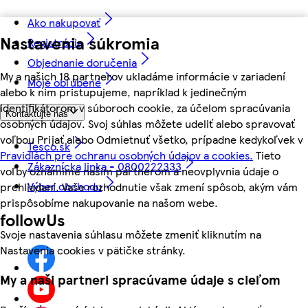
Ako nakupovať
Nastavenia súkromia
Registrácia
Objednanie doručenia
My a našich 18 partnerov ukladáme informácie v zariadení
Moje obľúbené
alebo k nim pristupujeme, napríklad k jedinečným
identifikátorom v súboroch cookie, za účelom spracúvania
Kontaktujte nás
osobných údajov. Svoj súhlas môžete udeliť alebo spravovať
voľbou Prijať alebo Odmietnuť všetko, prípadne kedykoľvek v
Tesco.sk
Pravidlách pre ochranu osobných údajov a cookies.
Tieto
Zákaznícka linka - 0800222333
voľby oznámime našim partnerom a neovplyvnia údaje o
Výber obchodu
prehliadaní. Vaše rozhodnutie však zmení spôsob, akým vám
prispôsobíme nakupovanie na našom webe.
followUs
Svoje nastavenia súhlasu môžete zmeniť kliknutím na
Nastavenia cookies v pätičke stránky.
My a naši partneri spracúvame údaje s cieľom