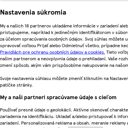
Nastavenia súkromia
My a našich 18 partnerov ukladáme informácie v zariadení ale
pristupujeme, napríklad k jedinečným identifikátorom v súbor
za účelom spracúvania osobných údajov. Svoj súhlas môžete ud
spravovať voľbou Prijať alebo Odmietnuť všetko, prípadne ke
Pravidlách pre ochranu osobných údajov a cookies.
Tieto voľ
našim partnerom a neovplyvnia údaje o prehliadaní. Vaše roz
zmení spôsob, akým vám prispôsobíme nakupovanie na našo
Svoje nastavenia súhlasu môžete zmeniť kliknutím na Nastaven
pätičke stránky.
My a naši partneri spracúvame údaje s cieľom
Používať presné údaje o geolokácii. Aktívne skenovať charakte
zariadenia na identifikáciu. Ukladať a/alebo pristupovať k inf
zariadení. Personalizovaná reklama a obsah, meranie reklamy 