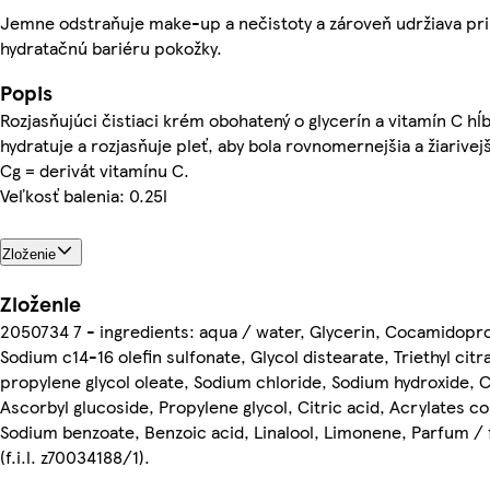
Jemne odstraňuje make-up a nečistoty a zároveň udržiava pr
hydratačnú bariéru pokožky.
Popis
Rozjasňujúci čistiaci krém obohatený o glycerín a vitamín C hĺb
hydratuje a rozjasňuje pleť, aby bola rovnomernejšia a žiarivej
Cg = derivát vitamínu C.
Veľkosť balenia: 0.25l
Zloženie
Zloženie
2050734 7 - ingredients: aqua / water, Glycerin, Cocamidopro
Sodium c14-16 olefin sulfonate, Glycol distearate, Triethyl cit
propylene glycol oleate, Sodium chloride, Sodium hydroxide, 
Ascorbyl glucoside, Propylene glycol, Citric acid, Acrylates c
Sodium benzoate, Benzoic acid, Linalool, Limonene, Parfum /
(f.i.l. z70034188/1).