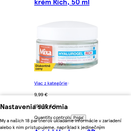
krém Rich, 50 ml
Viac z kategórie
9,99 €
Nastavenia súkromia
199,80 €/l
Quantity controls
Pridať
My a našich 18 partnerov ukladáme informácie v zariadení
alebo k nim pristupujeme, napríklad k jedinečným