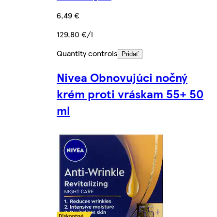
6,49 €
129,80 €/l
Quantity controls
Pridať
Nivea Obnovujúci nočný
krém proti vráskam 55+ 50
ml