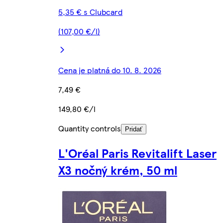
5,35 € s Clubcard
(107,00 €/l)
Cena je platná do 10. 8. 2026
7,49 €
149,80 €/l
Quantity controls
Pridať
L'Oréal Paris Revitalift Laser
X3 nočný krém, 50 ml