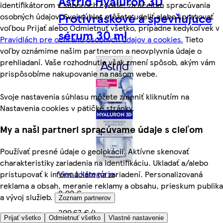
Astrid Hyaluron 3D
identifikátorom v súboroch cookie, za účelom spracúvania
Protivráskové a spevňujúce
osobných údajov. Svoj súhlas môžete udeliť alebo spravovať
voľbou Prijať alebo Odmietnuť všetko, prípadne kedykoľvek v
sérum 30 ml
Pravidlách pre ochranu osobných údajov a cookies.
Tieto
voľby oznámime našim partnerom a neovplyvnia údaje o
prehliadaní. Vaše rozhodnutie však zmení spôsob, akým vám
prispôsobíme nakupovanie na našom webe.
Svoje nastavenia súhlasu môžete zmeniť kliknutím na
Nastavenia cookies v pätičke stránky.
My a naši partneri spracúvame údaje s cieľom
Používať presné údaje o geolokácii. Aktívne skenovať
charakteristiky zariadenia na identifikáciu. Ukladať a/alebo
Viac z kategórie
pristupovať k informáciám na zariadení. Personalizovaná
reklama a obsah, meranie reklamy a obsahu, prieskum publika
8,99 €
a vývoj služieb.
Zoznam partnerov
299,67 €/l
Prijať všetko
Odmietnuť všetko
Vlastné nastavenie