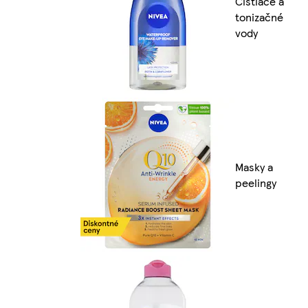
Čistiace a
tonizačné
vody
Masky a
peelingy