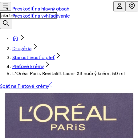
Preskočiť na hlavný obsah
Preskočiť na vyhľadávanie
Drogéria
Starostlivosť o pleť
Pleťové krémy
L'Oréal Paris Revitalift Laser X3 nočný krém, 50 ml
Späť na Pleťové krémy