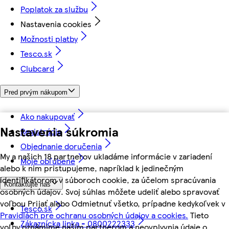
Poplatok za službu
Nastavenia cookies
Možnosti platby
Tesco.sk
Clubcard
Pred prvým nákupom
Ako nakupovať
Nastavenia súkromia
Registrácia
Objednanie doručenia
My a našich 18 partnerov ukladáme informácie v zariadení
Moje obľúbené
alebo k nim pristupujeme, napríklad k jedinečným
identifikátorom v súboroch cookie, za účelom spracúvania
Kontaktujte nás
osobných údajov. Svoj súhlas môžete udeliť alebo spravovať
voľbou Prijať alebo Odmietnuť všetko, prípadne kedykoľvek v
Tesco.sk
Pravidlách pre ochranu osobných údajov a cookies.
Tieto
Zákaznícka linka - 0800222333
voľby oznámime našim partnerom a neovplyvnia údaje o