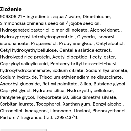
Zloženie
909306 21 - ingredients: aqua / water, Dimethicone,
Simmondsia chinensis seed oil / jojoba seed oil,
Hydrogenated castor oil dimer dilinoleate, Alcohol denat.,
Hydroxypropyl tetrahydropyrantriol, Glycerin, Isononyl
isononanoate, Propanediol, Propylene glycol, Cetyl alcohol,
Cetyl hydroxyethylcellulose, Centella asiatica extract,
Hydrolyzed rice protein, Acetyl dipeptide-1 cetyl ester,
Capryloyl salicylic acid, Pentaerythrityl tetra-di-t-butyl
hydroxyhydrocinnamate, Sodium citrate, Sodium hyaluronate,
Sodium hydroxide, Trisodium ethylenediamine disuccinate,
Ascorbyl glucoside, Retinyl palmitate, Silica, Butylene glycol,
Caprylyl glycol, Hydrated silica, Hydroxyethylcellulose,
Pentylene glycol, Polysorbate 60, Silica dimethyl silylate,
Sorbitan laurate, Tocopherol, Xanthan gum, Benzyl alcohol,
Citronellol, Isoeugenol, Limonene, Linalool, Phenoxyethanol,
Parfum / fragrance. (f.i.l. z298743/1).